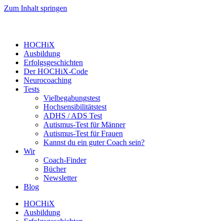
Zum Inhalt springen
HOCHiX
Ausbildung
Erfolgsgeschichten
Der HOCHiX-Code
Neurocoaching
Tests
Vielbegabungstest
Hochsensibilitätstest
ADHS / ADS Test
Autismus-Test für Männer
Autismus-Test für Frauen
Kannst du ein guter Coach sein?
Wir
Coach-Finder
Bücher
Newsletter
Blog
HOCHiX
Ausbildung