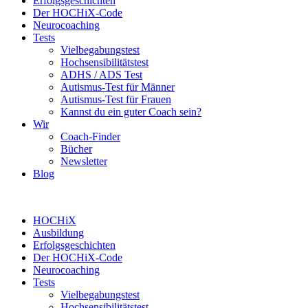
Erfolgsgeschichten
Der HOCHiX-Code
Neurocoaching
Tests
Vielbegabungstest
Hochsensibilitätstest
ADHS / ADS Test
Autismus-Test für Männer
Autismus-Test für Frauen
Kannst du ein guter Coach sein?
Wir
Coach-Finder
Bücher
Newsletter
Blog
HOCHiX
Ausbildung
Erfolgsgeschichten
Der HOCHiX-Code
Neurocoaching
Tests
Vielbegabungstest
Hochsensibilitätstest