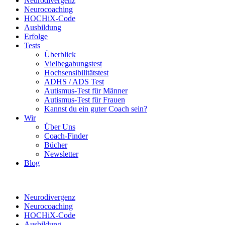
Neurodivergenz
Neurocoaching
HOCHiX-Code
Ausbildung
Erfolge
Tests
Überblick
Vielbegabungstest
Hochsensibilitätstest
ADHS / ADS Test
Autismus-Test für Männer
Autismus-Test für Frauen
Kannst du ein guter Coach sein?
Wir
Über Uns
Coach-Finder
Bücher
Newsletter
Blog
Neurodivergenz
Neurocoaching
HOCHiX-Code
Ausbildung