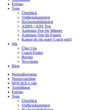
Erfolge
Tests
Überblick
Vielbegabungstest
Hochsensibilitätstest
ADHS / ADS Test
Autismus-Test für Männer
Autismus-Test für Frauen
Kannst du ein guter Coach sein?
Wir
Über Uns
Coach-Finder
Bücher
Newsletter
Blog
Neurodivergenz
Neurocoaching
HOCHiX-Code
Ausbildung
Erfolge
Tests
Überblick
Vielbegabungstest
Hochsensibilitätstest