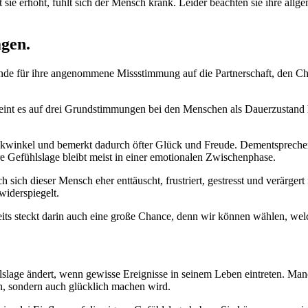
t sie erhöht, fühlt sich der Mensch krank. Leider beachten sie ihre a
agen.
e für ihre angenommene Missstimmung auf die Partnerschaft, den Chef
eint es auf drei Grundstimmungen bei den Menschen als Dauerzustand 
ickwinkel und bemerkt dadurch öfter Glück und Freude. Dementspreche
re Gefühlslage bleibt meist in einer emotionalen Zwischenphase.
 sich dieser Mensch eher enttäuscht, frustriert, gestresst und verärger
widerspiegelt.
rerseits steckt darin auch eine große Chance, denn wir können wählen
lslage ändert, wenn gewisse Ereignisse in seinem Leben eintreten. Man
ch, sondern auch glücklich machen wird.