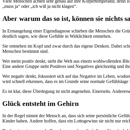
Viele Menschen achten sehr genau auf ihre Körpertemperatur, denn is
„muss ja“ oder „ich will ja nicht klagen“.
Aber warum das so ist, können sie nichts s
In Ermangelung einer Eigendiagnose schieben die Menschen die Gründ
deutlich sagen, wie diese Gefühle in Wirklichkeit entstehen.
Sie entstehen im Kopf und zwar durch das eigene Denken. Dabei sch
Menschen bestimmt sind.
Wer meist positiv denkt, sieht die Welt aus einem wohlwollenden Bl
Eine andere Gruppe sieht Positives und Negatives gleichzeitig und ih
Wer negativ denkt, fokussiert sich auf das Negative im Leben, wodurch
wird schnell erkennen, dass es im Grunde seine normale Gefühlslage 
Es ist klar, diese Überlegung ist nicht angenehm. Einerseits. Ande
Glück entsteht im Gehirn
In der Regel nimmt der Mensch an, dass sich seine persönliche Gefüh
Kinder haben. Andere hoffen, dass ein Lottogewinn sie nicht nur rei