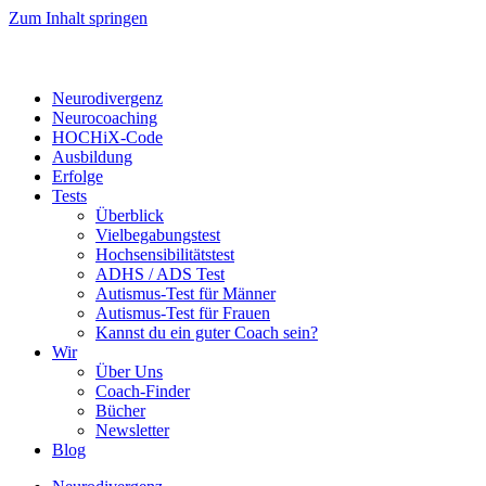
Zum Inhalt springen
Neurodivergenz
Neurocoaching
HOCHiX-Code
Ausbildung
Erfolge
Tests
Überblick
Vielbegabungstest
Hochsensibilitätstest
ADHS / ADS Test
Autismus-Test für Männer
Autismus-Test für Frauen
Kannst du ein guter Coach sein?
Wir
Über Uns
Coach-Finder
Bücher
Newsletter
Blog