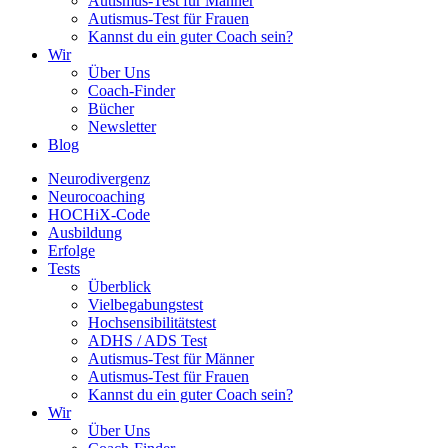
Autismus-Test für Männer
Autismus-Test für Frauen
Kannst du ein guter Coach sein?
Wir
Über Uns
Coach-Finder
Bücher
Newsletter
Blog
Neurodivergenz
Neurocoaching
HOCHiX-Code
Ausbildung
Erfolge
Tests
Überblick
Vielbegabungstest
Hochsensibilitätstest
ADHS / ADS Test
Autismus-Test für Männer
Autismus-Test für Frauen
Kannst du ein guter Coach sein?
Wir
Über Uns