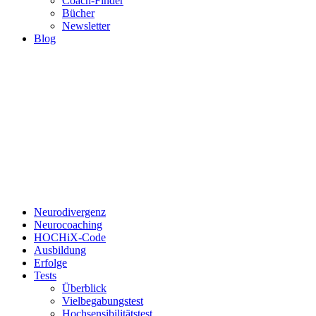
Coach-Finder
Bücher
Newsletter
Blog
Neurodivergenz
Neurocoaching
HOCHiX-Code
Ausbildung
Erfolge
Tests
Überblick
Vielbegabungstest
Hochsensibilitätstest