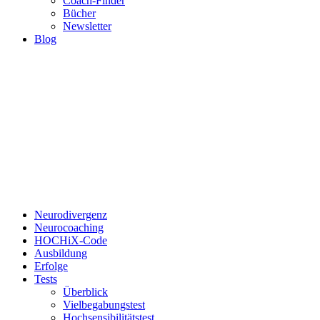
Coach-Finder
Bücher
Newsletter
Blog
Neurodivergenz
Neurocoaching
HOCHiX-Code
Ausbildung
Erfolge
Tests
Überblick
Vielbegabungstest
Hochsensibilitätstest