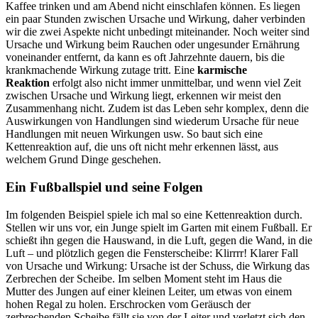
Kaffee trinken und am Abend nicht einschlafen können. Es liegen
ein paar Stunden zwischen Ursache und Wirkung, daher verbinden
wir die zwei Aspekte nicht unbedingt miteinander. Noch weiter sind
Ursache und Wirkung beim Rauchen oder ungesunder Ernährung
voneinander entfernt, da kann es oft Jahrzehnte dauern, bis die
krankmachende Wirkung zutage tritt. Eine
karmische
Reaktion
erfolgt also nicht immer unmittelbar, und wenn viel Zeit
zwischen Ursache und Wirkung liegt, erkennen wir meist den
Zusammenhang nicht. Zudem ist das Leben sehr komplex, denn die
Auswirkungen von Handlungen sind wiederum Ursache für neue
Handlungen mit neuen Wirkungen usw. So baut sich eine
Kettenreaktion auf, die uns oft nicht mehr erkennen lässt, aus
welchem Grund Dinge geschehen.
Ein Fußballspiel und seine Folgen
Im folgenden Beispiel spiele ich mal so eine Kettenreaktion durch.
Stellen wir uns vor, ein Junge spielt im Garten mit einem Fußball. Er
schießt ihn gegen die Hauswand, in die Luft, gegen die Wand, in die
Luft – und plötzlich gegen die Fensterscheibe: Klirrrr! Klarer Fall
von Ursache und Wirkung: Ursache ist der Schuss, die Wirkung das
Zerbrechen der Scheibe. Im selben Moment steht im Haus die
Mutter des Jungen auf einer kleinen Leiter, um etwas von einem
hohen Regal zu holen. Erschrocken vom Geräusch der
zerbrechenden Scheibe fällt sie von der Leiter und verletzt sich den