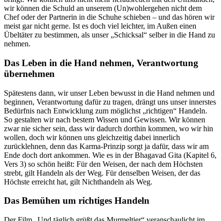
wir können die Schuld an unserem (Un)wohlergehen nicht dem
Chef oder der Partnerin in die Schuhe schieben – und das hören wir
meist gar nicht gerne. Ist es doch viel leichter, im Außen einen
Übeltäter zu bestimmen, als unser „Schicksal“ selber in die Hand zu
nehmen.
Das Leben in die Hand nehmen, Verantwortung
übernehmen
Spätestens dann, wir unser Leben bewusst in die Hand nehmen und
beginnen, Verantwortung dafür zu tragen, drängt uns unser innerstes
Bedürfnis nach Entwicklung zum möglichst „richtigen“ Handeln.
So gestalten wir nach bestem Wissen und Gewissen. Wir können
zwar nie sicher sein, dass wir dadurch dorthin kommen, wo wir hin
wollen, doch wir können uns gleichzeitig dabei innerlich
zurücklehnen, denn das Karma-Prinzip sorgt ja dafür, dass wir am
Ende doch dort ankommen. Wie es in der Bhagavad Gita (Kapitel 6,
Vers 3) so schön heißt: Für den Weisen, der nach dem Höchsten
strebt, gilt Handeln als der Weg. Für denselben Weisen, der das
Höchste erreicht hat, gilt Nichthandeln als Weg.
Das Bemühen um richtiges Handeln
Der Film „Und täglich grüßt das Murmeltier“ veranschaulicht im