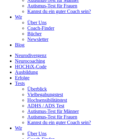
Autismus-Test für Männer
Autismus-Test für Frauen
Kannst du ein guter Coach sein?
Wir
Über Uns
Coach-Finder
Bücher
Newsletter
Blog
Neurodivergenz
Neurocoaching
HOCHiX-Code
Ausbildung
Erfolge
Tests
Überblick
Vielbegabungstest
Hochsensibilitätstest
ADHS / ADS Test
Autismus-Test für Männer
Autismus-Test für Frauen
Kannst du ein guter Coach sein?
Wir
Über Uns