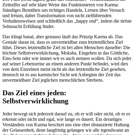
Zeitraffer auf sehr klare Weise das Funktionieren von Karma:
Ständiges Bemühen um richtiges Handeln, Lernen über Versuch
und Irrtum, dabei Transformation von nicht zielführenden
Verhaltensweisen und schließlich das „happy end“, indem die tiefste
Sehnsucht Erfüllung findet.
Das klingt banal, aber genauso läuft das Prinzip Karma ab. Das
Geniale daran ist, dass es unvermeidbar zum letztendlichen Ziel
führt. Dieses letztendliche Ziel ist bei allen Menschen dasselbe: Die
höchste Selbstverwirklichung, Moksha, Eingehen in das Göttliche,
Eins-Sein oder wie immer wir es auch nennen wollen. Da sich jeder
auf seiner Lebensreise an einem anderen Punkt befindet, wird dies
von dem Einzelnen meist nicht als das letztendliche Ziel gesehen,
dennoch ist es aus karmischer Sicht seit Anbeginn der Zeit das
unvermeidbare Ziel jeglichen menschlichen Strebens.
Das Ziel eines jeden:
Selbstverwirklichung
Jeder bewegt sich jederzeit darauf zu, ob er will oder nicht, ob er es
erkennt oder nicht und egal, wie lange es dauert. Ein derartiges
Verständnis von Karma beschert uns eine eher distanzierte Haltung
der Gelassenheit, denn langfristig gelangen wir alle irgendwann an