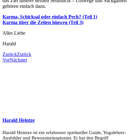
das Ziel unserer tiefsten Sehnsucht – Umwege und Sackgassen
gehören einfach dazu.
Karma, Schicksal oder einfach Pech? (Teil 1)
Karma über die Zeiten hinweg (Teil 3)
Alles Liebe
Harald
Zurück
Zurück
Vor
Nächster
Harald Heintze
Harald Heintze ist ein erfahrener spiritueller Guide, Yogalehrer-
Ausbilder und Bewusstseinspionier. Er hat den Begriff