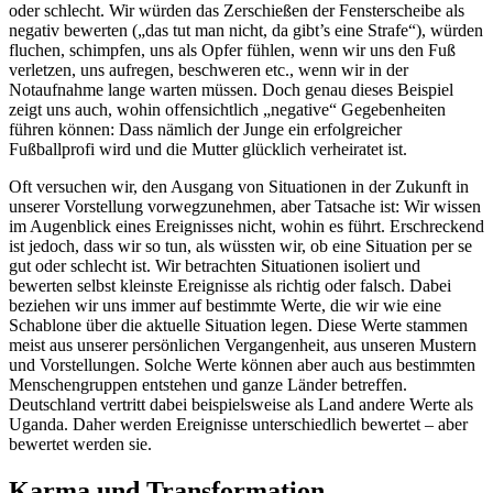
oder schlecht. Wir würden das Zerschießen der Fensterscheibe als
negativ bewerten („das tut man nicht, da gibt’s eine Strafe“), würden
fluchen, schimpfen, uns als Opfer fühlen, wenn wir uns den Fuß
verletzen, uns aufregen, beschweren etc., wenn wir in der
Notaufnahme lange warten müssen. Doch genau dieses Beispiel
zeigt uns auch, wohin offensichtlich „negative“ Gegebenheiten
führen können: Dass nämlich der Junge ein erfolgreicher
Fußballprofi wird und die Mutter glücklich verheiratet ist.
Oft versuchen wir, den Ausgang von Situationen in der Zukunft in
unserer Vorstellung vorwegzunehmen, aber Tatsache ist: Wir wissen
im Augenblick eines Ereignisses nicht, wohin es führt. Erschreckend
ist jedoch, dass wir so tun, als wüssten wir, ob eine Situation per se
gut oder schlecht ist. Wir betrachten Situationen isoliert und
bewerten selbst kleinste Ereignisse als richtig oder falsch. Dabei
beziehen wir uns immer auf bestimmte Werte, die wir wie eine
Schablone über die aktuelle Situation legen. Diese Werte stammen
meist aus unserer persönlichen Vergangenheit, aus unseren Mustern
und Vorstellungen. Solche Werte können aber auch aus bestimmten
Menschengruppen entstehen und ganze Länder betreffen.
Deutschland vertritt dabei beispielsweise als Land andere Werte als
Uganda. Daher werden Ereignisse unterschiedlich bewertet – aber
bewertet werden sie.
Karma und Transformation