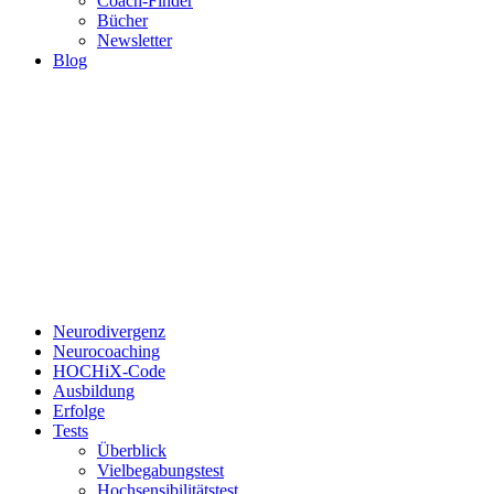
Coach-Finder
Bücher
Newsletter
Blog
Neurodivergenz
Neurocoaching
HOCHiX-Code
Ausbildung
Erfolge
Tests
Überblick
Vielbegabungstest
Hochsensibilitätstest