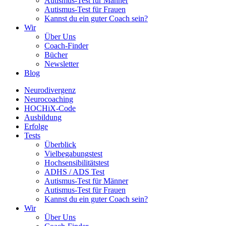
Autismus-Test für Männer
Autismus-Test für Frauen
Kannst du ein guter Coach sein?
Wir
Über Uns
Coach-Finder
Bücher
Newsletter
Blog
Neurodivergenz
Neurocoaching
HOCHiX-Code
Ausbildung
Erfolge
Tests
Überblick
Vielbegabungstest
Hochsensibilitätstest
ADHS / ADS Test
Autismus-Test für Männer
Autismus-Test für Frauen
Kannst du ein guter Coach sein?
Wir
Über Uns