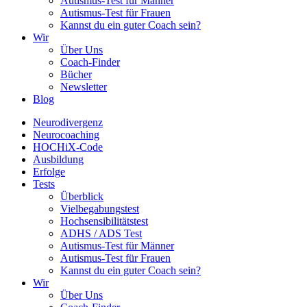
Autismus-Test für Männer
Autismus-Test für Frauen
Kannst du ein guter Coach sein?
Wir
Über Uns
Coach-Finder
Bücher
Newsletter
Blog
Neurodivergenz
Neurocoaching
HOCHiX-Code
Ausbildung
Erfolge
Tests
Überblick
Vielbegabungstest
Hochsensibilitätstest
ADHS / ADS Test
Autismus-Test für Männer
Autismus-Test für Frauen
Kannst du ein guter Coach sein?
Wir
Über Uns