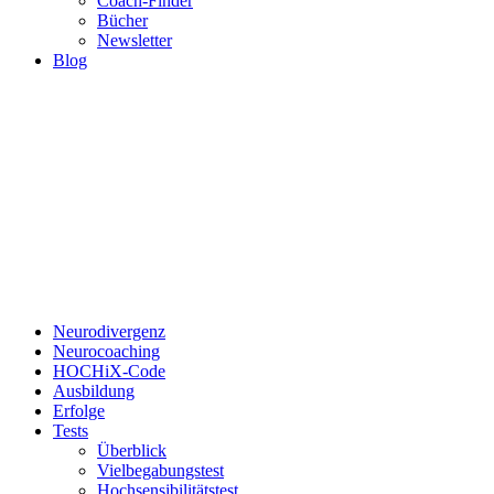
Coach-Finder
Bücher
Newsletter
Blog
Neurodivergenz
Neurocoaching
HOCHiX-Code
Ausbildung
Erfolge
Tests
Überblick
Vielbegabungstest
Hochsensibilitätstest