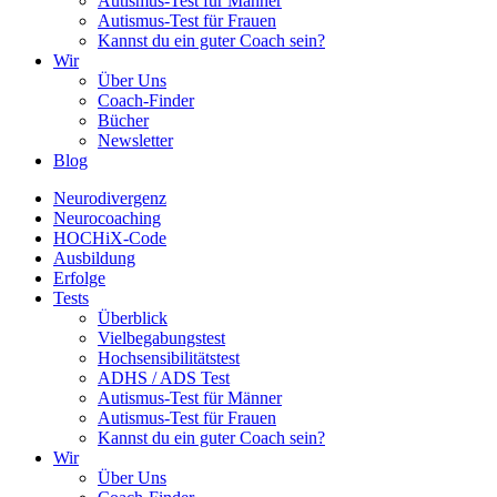
Autismus-Test für Männer
Autismus-Test für Frauen
Kannst du ein guter Coach sein?
Wir
Über Uns
Coach-Finder
Bücher
Newsletter
Blog
Neurodivergenz
Neurocoaching
HOCHiX-Code
Ausbildung
Erfolge
Tests
Überblick
Vielbegabungstest
Hochsensibilitätstest
ADHS / ADS Test
Autismus-Test für Männer
Autismus-Test für Frauen
Kannst du ein guter Coach sein?
Wir
Über Uns