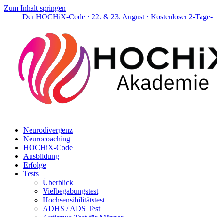
Zum Inhalt springen
Der HOCHiX-Code · 22. & 23. August · Kostenloser 2-Tage-Work
Neurodivergenz
Neurocoaching
HOCHiX-Code
Ausbildung
Erfolge
Tests
Überblick
Vielbegabungstest
Hochsensibilitätstest
ADHS / ADS Test