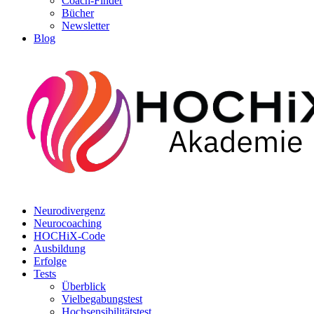
Coach-Finder
Bücher
Newsletter
Blog
Neurodivergenz
Neurocoaching
HOCHiX-Code
Ausbildung
Erfolge
Tests
Überblick
Vielbegabungstest
Hochsensibilitätstest