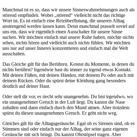
Manchmal ist es so, dass wir unsere Sinneswahrnehmungen auch als
störend empfinden. Wobei „störend“ vielleicht nicht das richtige
Wort ist. Es ist einfach eine Reizüberflutung, die unseren Alltag
anstrengend werden lassen kann. Denn manchmal prasselt soviel auf
uns ein, dass wir eigentlich einen Ausschalter für unsere Sinne
suchen. Wir möchten einfach mal unsere Ruhe haben, möchte nichts
sehen, nichts hören und vielleicht auch nichts fühlen. Wir möchten
uns nur auf unser Inneres konzentrieren und einfach mal die Welt
ausschalten.
Das Gleiche gilt für das Berühren. Kennst du Momente, in denen du
nichts berührst? Irgendwie hast du immer zu irgend etwas Kontakt.
Mit deinen Füßen, mit deinen Händen, mit deinem Po oder auch mit
deinem Rücken. Oder du spürst deine Kleidung gang besonders
deutlich auf deiner Haut.
Oder stell dir vor, es riecht sehr unangenehm. Du bist irgendwo, wo
ein unangenehmer Geruch in der Luft liegt. Du kannst die Nase
zuhalten und dann einfach durch den Mund atmen. Aber trotzdem
spürst du diesen unangenehmen Geruch. Er geht nicht weg.
Gleiches gilt für die Alltagsgeräusche. Egal ob es Sirenen sind, ob es
Stimmen sind oder einfach nur der Alltag, der seine ganz eigenen
Geräusche mit sich bringt. Du kannst Ohrstöpsel tragen. Aber