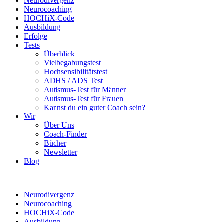
Neurodivergenz
Neurocoaching
HOCHiX-Code
Ausbildung
Erfolge
Tests
Überblick
Vielbegabungstest
Hochsensibilitätstest
ADHS / ADS Test
Autismus-Test für Männer
Autismus-Test für Frauen
Kannst du ein guter Coach sein?
Wir
Über Uns
Coach-Finder
Bücher
Newsletter
Blog
Neurodivergenz
Neurocoaching
HOCHiX-Code
Ausbildung