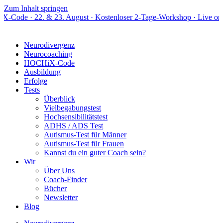
Zum Inhalt springen
 & 23. August · Kostenloser 2-Tage-Workshop · Live online
Neurodivergenz
Neurocoaching
HOCHiX-Code
Ausbildung
Erfolge
Tests
Überblick
Vielbegabungstest
Hochsensibilitätstest
ADHS / ADS Test
Autismus-Test für Männer
Autismus-Test für Frauen
Kannst du ein guter Coach sein?
Wir
Über Uns
Coach-Finder
Bücher
Newsletter
Blog