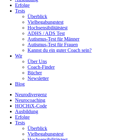
Erfolge
Tests
Überblick
Vielbegabungstest
Hochsensibilitätstest
ADHS / ADS Test
Autismus-Test für Männer
Autismus-Test für Frauen
Kannst du ein guter Coach sein?
Wir
Über Uns
Coach-Finder
Bücher
Newsletter
Blog
Neurodivergenz
Neurocoaching
HOCHiX-Code
Ausbildung
Erfolge
Tests
Überblick
Vielbegabungstest
Hochsensibilitätstest