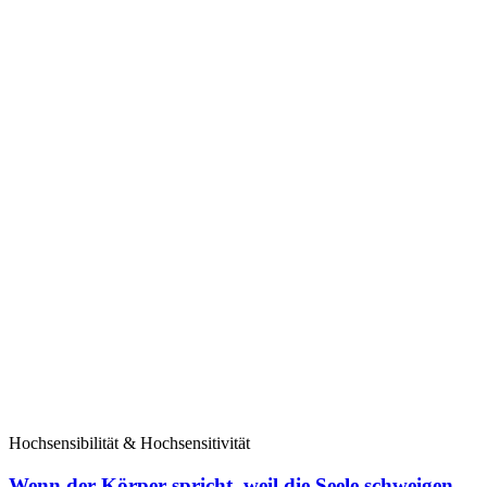
Hochsensibilität & Hochsensitivität
Wenn der Körper spricht, weil die Seele schweigen