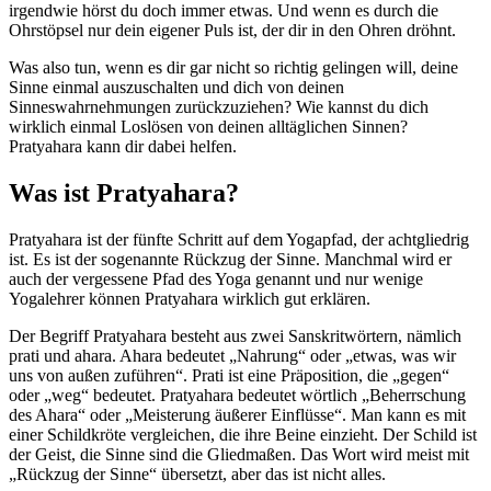
irgendwie hörst du doch immer etwas. Und wenn es durch die
Ohrstöpsel nur dein eigener Puls ist, der dir in den Ohren dröhnt.
Was also tun, wenn es dir gar nicht so richtig gelingen will, deine
Sinne einmal auszuschalten und dich von deinen
Sinneswahrnehmungen zurückzuziehen? Wie kannst du dich
wirklich einmal Loslösen von deinen alltäglichen Sinnen?
Pratyahara kann dir dabei helfen.
Was ist Pratyahara?
Pratyahara ist der fünfte Schritt auf dem Yogapfad, der achtgliedrig
ist. Es ist der sogenannte Rückzug der Sinne. Manchmal wird er
auch der vergessene Pfad des Yoga genannt und nur wenige
Yogalehrer können Pratyahara wirklich gut erklären.
Der Begriff Pratyahara besteht aus zwei Sanskritwörtern, nämlich
prati und ahara. Ahara bedeutet „Nahrung“ oder „etwas, was wir
uns von außen zuführen“. Prati ist eine Präposition, die „gegen“
oder „weg“ bedeutet. Pratyahara bedeutet wörtlich „Beherrschung
des Ahara“ oder „Meisterung äußerer Einflüsse“. Man kann es mit
einer Schildkröte vergleichen, die ihre Beine einzieht. Der Schild ist
der Geist, die Sinne sind die Gliedmaßen. Das Wort wird meist mit
„Rückzug der Sinne“ übersetzt, aber das ist nicht alles.