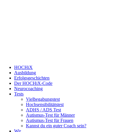
HOCHiX
Ausbildung
Erfolgsgeschichten
Der HOCHiX-Code
Neurocoaching
Tests
Vielbegabungstest
Hochsensibilitätstest
ADHS / ADS Test
Autismus-Test für Männer
Autismus-Test für Frauen
Kannst du ein guter Coach sein?
Wir