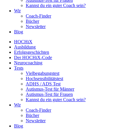
Autismus-Test für Frauen
Kannst du ein guter Coach sein?
Wir
Coach-Finder
Bücher
Newsletter
Blog
HOCHiX
Ausbildung
Erfolgsgeschichten
Der HOCHiX-Code
Neurocoaching
Tests
Vielbegabungstest
Hochsensibilitätstest
ADHS / ADS Test
Autismus-Test für Männer
Autismus-Test für Frauen
Kannst du ein guter Coach sein?
Wir
Coach-Finder
Bücher
Newsletter
Blog