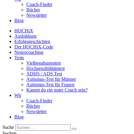
Coach-Finder
Bücher
Newsletter
Blog
HOCHiX
Ausbildung
Erfolgsgeschichten
Der HOCHiX-Code
Neurocoaching
Tests
Vielbegabungstest
Hochsensibilitätstest
ADHS / ADS Test
Autismus-Test für Männer
Autismus-Test für Frauen
Kannst du ein guter Coach sein?
Wir
Coach-Finder
Bücher
Newsletter
Blog
Suche
Suchen