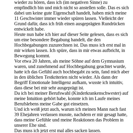
wieder zu hören, dass ich (im negativen Sinne) zu
empfindlich bin und mich nicht so anstellen solle. Das es sich
dabei um keine gute Eigenschaft handelt, haben mich meine
11 Geschwister immer wieder spüren lassen. Vielleicht der
Grund dafür, dass ich früh einen ausgeprägten Rundrücken
entwickelt habe.
Heute nun habe ich hier auf dieser Seite gelesen, dass es sich
um eine besondere Begabung handelt, die den
Hochbegabungen zuzurechnen ist. Das muss ich erst mal in
mir wirken lassen. Ich spüre, dass in mir etwas aufbricht, in
Bewegung kommt.
Vor etwa 20 Jahren, als meine Söhne auf dem Gymnasium
waren, und zunehmend auf Hochbegabung geachtet wurde,
hatte ich das Gefühl auch hochbegabt zu sein, fand mich aber
in den üblichen Testkriterien nicht wieder. Als dann der
Begriff Emotionale Intelligenz aufkam, wusste ich intuitiv,
dass diese bei mir sehr ausgeprägt ist.
Da ich bei meiner Berufswahl (Kinderkrankenschwester) auf
meine Intuition gehört habe, konnte ich im Laufe meines
Berufslebens meine Gabe gut einsetzen.
Und ich weiß jetzt auch, warum ich meinen Mann nach fast
39 Ehejahren verlassen musste, nachdem er mir gesagt hatte,
dass meine Gefühle und meine Reaktionen das Problem in
unserer Ehe sind.
Das muss ich jetzt erst mal alles sacken lassen.