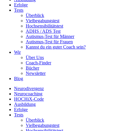
Erfolge
Tests
Überblick
Vielbegabungstest
Hochsensibilitätstest
ADHS / ADS Test
Autismus-Test für Männer
Autismus-Test für Frauen
Kannst du ein guter Coach sein?
Wir
Über Uns
Coach-Finder
Bücher
Newsletter
Blog
Neurodivergenz
Neurocoaching
HOCHiX-Code
Ausbildung
Erfolge
Tests
Überblick
Vielbegabungstest
Hochsensibilitätstest