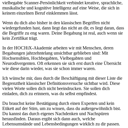
vielbegabte Scanner-Persönlichkeit verbindet kreative, sprachliche,
musikalische und kognitive Intelligenz auf eine Weise, die sich in
keinem einzelnen Beruf einklemmen lässt.
Wenn du dich also bisher in den klassischen Begriffen nicht
wiedergefunden hast, dann liegt das nicht an dir, es liegt daran, dass
die Begriffe zu eng waren. Deine Begabung ist real, auch wenn sie
kein Zertifikat trägt.
In der HOCHiX-Akademie arbeiten wir mit Menschen, deren
Begabungen jahrzehntelang unsichtbar geblieben sind: Mit
Hochsensiblen, Hochbegabten, Vielbegabten und
Neurodivergenten. Oft erkennen sie sich erst durch eine Übersicht
wie diese darin wieder, was sie schon immer waren.
Ich wünsche mir, dass durch die Beschäftigung mit dieser Liste die
Begrenztheit klassischer Definitionsversuche sichtbar wird. Diese
vielen Worte sollen dich nicht beeindrucken. Sie sollen dich
einladen, dich zu erinnern, was du selbst empfindest.
Du brauchst keine Bestätigung durch einen Experten und kein
Etikett auf der Stirn, um zu wissen, dass du außergewöhnlich bist.
Du kannst das durch eigenes Nachdenken und Nachspüren
herausfinden. Daraus ergibt sich dann auch, welche
Lebensumstände und Lebensbedingungen wirklich zu dir passen.