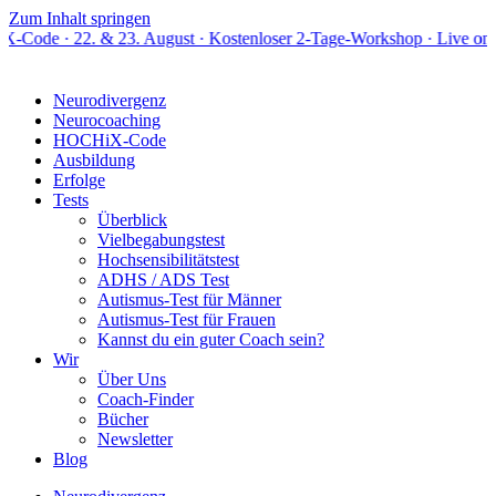
Zum Inhalt springen
& 23. August · Kostenloser 2-Tage-Workshop · Live online
Neurodivergenz
Neurocoaching
HOCHiX-Code
Ausbildung
Erfolge
Tests
Überblick
Vielbegabungstest
Hochsensibilitätstest
ADHS / ADS Test
Autismus-Test für Männer
Autismus-Test für Frauen
Kannst du ein guter Coach sein?
Wir
Über Uns
Coach-Finder
Bücher
Newsletter
Blog