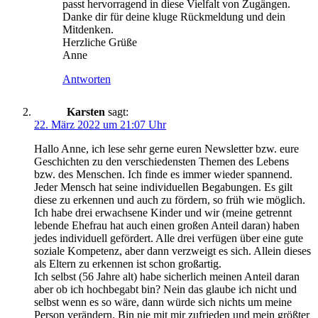
passt hervorragend in diese Vielfalt von Zugängen.
Danke dir für deine kluge Rückmeldung und dein
Mitdenken.
Herzliche Grüße
Anne
Antworten
Karsten
sagt:
22. März 2022 um 21:07 Uhr
Hallo Anne, ich lese sehr gerne euren Newsletter bzw. eure
Geschichten zu den verschiedensten Themen des Lebens
bzw. des Menschen. Ich finde es immer wieder spannend.
Jeder Mensch hat seine individuellen Begabungen. Es gilt
diese zu erkennen und auch zu fördern, so früh wie möglich.
Ich habe drei erwachsene Kinder und wir (meine getrennt
lebende Ehefrau hat auch einen großen Anteil daran) haben
jedes individuell gefördert. Alle drei verfügen über eine gute
soziale Kompetenz, aber dann verzweigt es sich. Allein dieses
als Eltern zu erkennen ist schon großartig.
Ich selbst (56 Jahre alt) habe sicherlich meinen Anteil daran
aber ob ich hochbegabt bin? Nein das glaube ich nicht und
selbst wenn es so wäre, dann würde sich nichts um meine
Person verändern. Bin nie mit mir zufrieden und mein größter