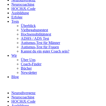
Neurodivergenz
Neurocoaching
HOCHiX-Code
Ausbildung
Erfolge
Tests
Überblick
Vielbegabungstest
Hochsensibilitätstest
ADHS / ADS Test
Autismus-Test für Männer
Autismus-Test für Frauen
Kannst du ein guter Coach sein?
Wir
Über Uns
Coach-Finder
Bücher
Newsletter
Blog
Neurodivergenz
Neurocoaching
HOCHiX-Code
Ausbildung