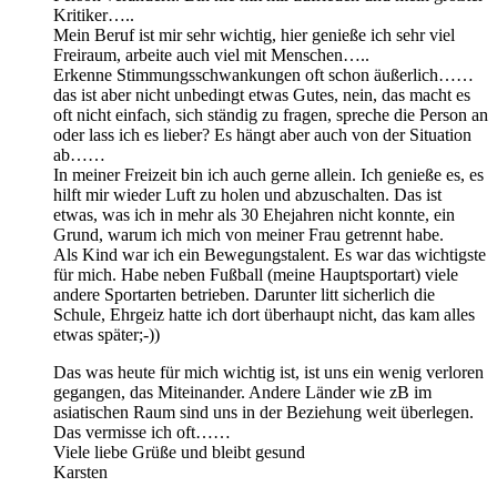
Kritiker…..
Mein Beruf ist mir sehr wichtig, hier genieße ich sehr viel
Freiraum, arbeite auch viel mit Menschen…..
Erkenne Stimmungsschwankungen oft schon äußerlich……
das ist aber nicht unbedingt etwas Gutes, nein, das macht es
oft nicht einfach, sich ständig zu fragen, spreche die Person an
oder lass ich es lieber? Es hängt aber auch von der Situation
ab……
In meiner Freizeit bin ich auch gerne allein. Ich genieße es, es
hilft mir wieder Luft zu holen und abzuschalten. Das ist
etwas, was ich in mehr als 30 Ehejahren nicht konnte, ein
Grund, warum ich mich von meiner Frau getrennt habe.
Als Kind war ich ein Bewegungstalent. Es war das wichtigste
für mich. Habe neben Fußball (meine Hauptsportart) viele
andere Sportarten betrieben. Darunter litt sicherlich die
Schule, Ehrgeiz hatte ich dort überhaupt nicht, das kam alles
etwas später;-))
Das was heute für mich wichtig ist, ist uns ein wenig verloren
gegangen, das Miteinander. Andere Länder wie zB im
asiatischen Raum sind uns in der Beziehung weit überlegen.
Das vermisse ich oft……
Viele liebe Grüße und bleibt gesund
Karsten