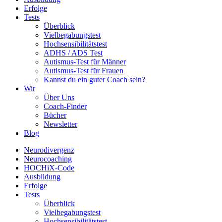
Erfolge
Tests
Überblick
Vielbegabungstest
Hochsensibilitätstest
ADHS / ADS Test
Autismus-Test für Männer
Autismus-Test für Frauen
Kannst du ein guter Coach sein?
Wir
Über Uns
Coach-Finder
Bücher
Newsletter
Blog
Neurodivergenz
Neurocoaching
HOCHiX-Code
Ausbildung
Erfolge
Tests
Überblick
Vielbegabungstest
Hochsensibilitätstest