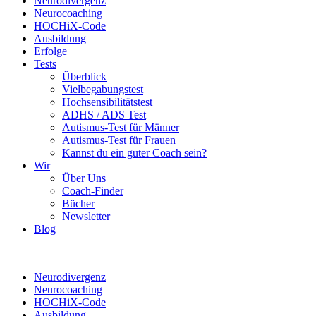
Neurodivergenz
Neurocoaching
HOCHiX-Code
Ausbildung
Erfolge
Tests
Überblick
Vielbegabungstest
Hochsensibilitätstest
ADHS / ADS Test
Autismus-Test für Männer
Autismus-Test für Frauen
Kannst du ein guter Coach sein?
Wir
Über Uns
Coach-Finder
Bücher
Newsletter
Blog
Neurodivergenz
Neurocoaching
HOCHiX-Code
Ausbildung