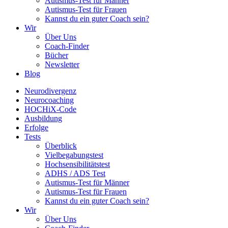
Autismus-Test für Männer
Autismus-Test für Frauen
Kannst du ein guter Coach sein?
Wir
Über Uns
Coach-Finder
Bücher
Newsletter
Blog
Neurodivergenz
Neurocoaching
HOCHiX-Code
Ausbildung
Erfolge
Tests
Überblick
Vielbegabungstest
Hochsensibilitätstest
ADHS / ADS Test
Autismus-Test für Männer
Autismus-Test für Frauen
Kannst du ein guter Coach sein?
Wir
Über Uns