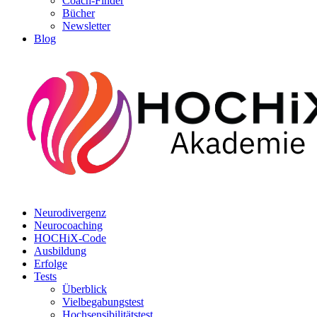
Coach-Finder
Bücher
Newsletter
Blog
Neurodivergenz
Neurocoaching
HOCHiX-Code
Ausbildung
Erfolge
Tests
Überblick
Vielbegabungstest
Hochsensibilitätstest