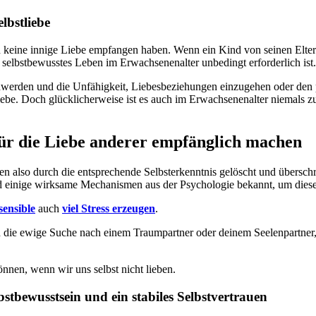
lbstliebe
ern keine innige Liebe empfangen haben. Wenn ein Kind von seinen Eltern
d selbstbewusstes Leben im Erwachsenenalter unbedingt erforderlich ist.
chwerden und die Unfähigkeit, Liebesbeziehungen einzugehen oder den
be. Doch glücklicherweise ist es auch im Erwachsenenalter niemals zu s
für die Liebe anderer empfänglich machen
n also durch die entsprechende Selbsterkenntnis gelöscht und überschr
nd einige wirksame Mechanismen aus der Psychologie bekannt, um diese
ensible
auch
viel Stress erzeugen
.
auch die ewige Suche nach einem Traumpartner oder deinem Seelenpartne
önnen, wenn wir uns selbst nicht lieben.
bstbewusstsein und ein stabiles Selbstvertrauen