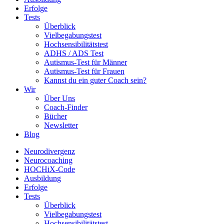
Erfolge
Tests
Überblick
Vielbegabungstest
Hochsensibilitätstest
ADHS / ADS Test
Autismus-Test für Männer
Autismus-Test für Frauen
Kannst du ein guter Coach sein?
Wir
Über Uns
Coach-Finder
Bücher
Newsletter
Blog
Neurodivergenz
Neurocoaching
HOCHiX-Code
Ausbildung
Erfolge
Tests
Überblick
Vielbegabungstest
Hochsensibilitätstest