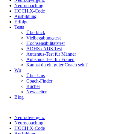
Neurodivergenz
Neurocoaching
HOCHiX-Code
Ausbildung
Erfolge
Tests
Überblick
Vielbegabungstest
Hochsensibilitätstest
ADHS / ADS Test
Autismus-Test für Männer
Autismus-Test für Frauen
Kannst du ein guter Coach sein?
Wir
Über Uns
Coach-Finder
Bücher
Newsletter
Blog
Neurodivergenz
Neurocoaching
HOCHiX-Code
Ausbildung