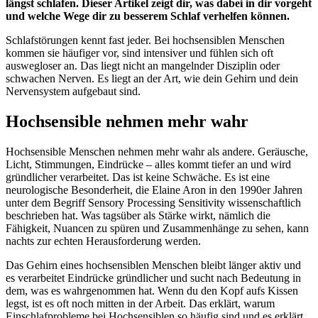
längst schlafen. Dieser Artikel zeigt dir, was dabei in dir vorgeht
und welche Wege dir zu besserem Schlaf verhelfen können.
Schlafstörungen kennt fast jeder. Bei hochsensiblen Menschen
kommen sie häufiger vor, sind intensiver und fühlen sich oft
auswegloser an. Das liegt nicht an mangelnder Disziplin oder
schwachen Nerven. Es liegt an der Art, wie dein Gehirn und dein
Nervensystem aufgebaut sind.
Hochsensible nehmen mehr wahr
Hochsensible Menschen nehmen mehr wahr als andere. Geräusche,
Licht, Stimmungen, Eindrücke – alles kommt tiefer an und wird
gründlicher verarbeitet. Das ist keine Schwäche. Es ist eine
neurologische Besonderheit, die Elaine Aron in den 1990er Jahren
unter dem Begriff Sensory Processing Sensitivity wissenschaftlich
beschrieben hat. Was tagsüber als Stärke wirkt, nämlich die
Fähigkeit, Nuancen zu spüren und Zusammenhänge zu sehen, kann
nachts zur echten Herausforderung werden.
Das Gehirn eines hochsensiblen Menschen bleibt länger aktiv und
es verarbeitet Eindrücke gründlicher und sucht nach Bedeutung in
dem, was es wahrgenommen hat. Wenn du den Kopf aufs Kissen
legst, ist es oft noch mitten in der Arbeit. Das erklärt, warum
Einschlafprobleme bei Hochsensiblen so häufig sind und es erklärt