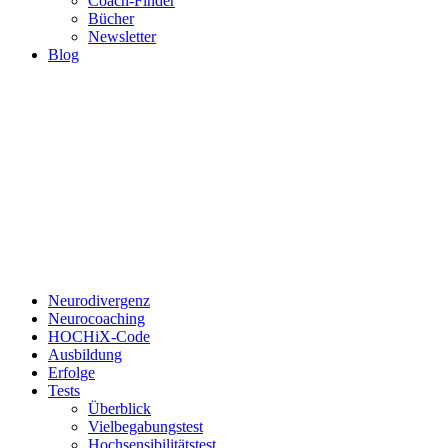
Coach-Finder
Bücher
Newsletter
Blog
Neurodivergenz
Neurocoaching
HOCHiX-Code
Ausbildung
Erfolge
Tests
Überblick
Vielbegabungstest
Hochsensibilitätstest