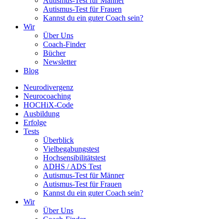
Autismus-Test für Männer
Autismus-Test für Frauen
Kannst du ein guter Coach sein?
Wir
Über Uns
Coach-Finder
Bücher
Newsletter
Blog
Neurodivergenz
Neurocoaching
HOCHiX-Code
Ausbildung
Erfolge
Tests
Überblick
Vielbegabungstest
Hochsensibilitätstest
ADHS / ADS Test
Autismus-Test für Männer
Autismus-Test für Frauen
Kannst du ein guter Coach sein?
Wir
Über Uns