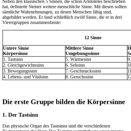
Neben den klassischen 5 Sinnen, die schon Aristoteles beschrieben
hat, definierte Steiner weitere menschliche Sinne. Mit diesen sollten
sämtliche Wahrnehmungen, zu denen Menschen fähig sind,
abgebildet werden. Er fand schließlich zwölf Sinne, die er in drei
Vierergruppen zusammenfasste:
12 Sinne
Untere Sinne
Mittlere Sinne
H
Körpersinne
Umgebungssinne
S
1. Tastsinn
5. Wärmesinn
9
2. Gleichgewichtssinn
6. Sehsinn
1
3. Bewegungssinn
7. Geschmackssinn
1
4. Lebens- und Vitalsinn
8. Geruchssinn
1
Die erste Gruppe bilden die Körpersinne
1. Der Tastsinn
Das physische Organ des Tastsinns sind die verschiedenen