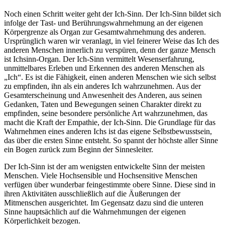
Noch einen Schritt weiter geht der Ich-Sinn. Der Ich-Sinn bildet sich
infolge der Tast- und Berührungswahrnehmung an der eigenen
Körpergrenze als Organ zur Gesamtwahrnehmung des anderen.
Ursprünglich waren wir veranlagt, in viel feinerer Weise das Ich des
anderen Menschen innerlich zu verspüren, denn der ganze Mensch
ist Ichsinn-Organ. Der Ich-Sinn vermittelt Wesenserfahrung,
unmittelbares Erleben und Erkennen des anderen Menschen als
„Ich“. Es ist die Fähigkeit, einen anderen Menschen wie sich selbst
zu empfinden, ihn als ein anderes Ich wahrzunehmen. Aus der
Gesamterscheinung und Anwesenheit des Anderen, aus seinen
Gedanken, Taten und Bewegungen seinen Charakter direkt zu
empfinden, seine besondere persönliche Art wahrzunehmen, das
macht die Kraft der Empathie, der Ich-Sinn. Die Grundlage für das
Wahrnehmen eines anderen Ichs ist das eigene Selbstbewusstsein,
das über die ersten Sinne entsteht. So spannt der höchste aller Sinne
ein Bogen zurück zum Beginn der Sinnesleiter.
Der Ich-Sinn ist der am wenigsten entwickelte Sinn der meisten
Menschen. Viele Hochsensible und Hochsensitive Menschen
verfügen über wunderbar feingestimmte obere Sinne. Diese sind in
ihren Aktivitäten ausschließlich auf die Äußerungen der
Mitmenschen ausgerichtet. Im Gegensatz dazu sind die unteren
Sinne hauptsächlich auf die Wahrnehmungen der eigenen
Körperlichkeit bezogen.