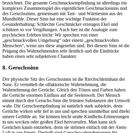
bezeichnet. Die gesamte Geschmacksempfindung ist allerdings ein
komplexes Zusammenspiel des eigentlichen Geschmackssinns und
des Geruchssinns, gemeinsam mit Tast- und Wärmesinn aus der
Mundhöhle. Dieser Sinn hat eine wichtige Funktion der
Gesunderhaltung: Schlechte Geschmäcker erzeugen Ekel und
schützen so vor Vergiftungen. Auch hier ist die Analogie zum
psychischen Erleben leicht: Wir sprechen von einer
„geschmackvollen Umgebung“ oder einem „geschmackvollen
Menschen“, wenn uns diese angenehm sind. Bei diesem Sinn ist die
Prägung des Wahrnehmenden sehr deutlich und die Eindrücke
haben einen sehr subjektiven Charakter.
8. Geruchssinn
Der physische Sitz des Geruchssinns ist die Riechschleimhaut der
Nase. Er vermittelt die olfaktorische Wahrnehmung, die
Wahrnehmung der Gerüche. Gleich den Tönen und Farben haben
die Gerüche enormen Einfluss auf die Seelenwelt. Der Mensch
nimmt durch den Geruchs-Sinn die feinsten Substanzen der Umwelt
wahr. Die Geruchsempfindung ist natürlich stark subjektiv, denn
Gerüche wirken sehr tief in uns und sprechen unmittelbar und direkt
unsere Gefühle an. Sie können leicht uralte Kindheits-Erinnerungen
in uns wecken oder großen Ekel hervorrufen. Man kann sich
Gerüchen kaum entziehen, denn sie strömen einfach mit der Atem-
Luft in uns hinein. Deshalb sind Geruchswahrnehmungen für