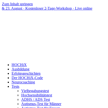
Zum Inhalt springen
st · Kostenloser 2-Tage-Workshop · Live online
HOCHiX
Ausbildung
Erfolgsgeschichten
Der HOCHiX-Code
Neurocoaching
Tests
Vielbegabungstest
Hochsensibilitätstest
ADHS / ADS Test
Autismus-Test für Männer