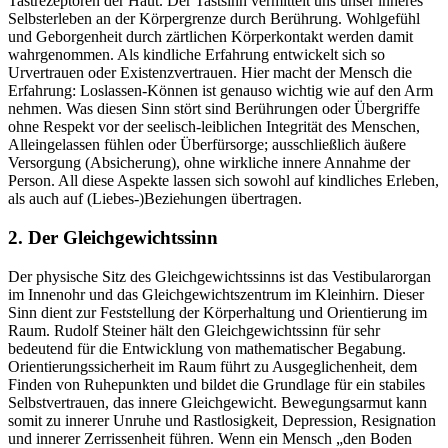
Tastrezeptoren der Haut. Der Tastsinn vermittelt uns unser inneres
Selbsterleben an der Körpergrenze durch Berührung. Wohlgefühl
und Geborgenheit durch zärtlichen Körperkontakt werden damit
wahrgenommen. Als kindliche Erfahrung entwickelt sich so
Urvertrauen oder Existenzvertrauen. Hier macht der Mensch die
Erfahrung: Loslassen-Können ist genauso wichtig wie auf den Arm
nehmen. Was diesen Sinn stört sind Berührungen oder Übergriffe
ohne Respekt vor der seelisch-leiblichen Integrität des Menschen,
Alleingelassen fühlen oder Überfürsorge; ausschließlich äußere
Versorgung (Absicherung), ohne wirkliche innere Annahme der
Person. All diese Aspekte lassen sich sowohl auf kindliches Erleben,
als auch auf (Liebes-)Beziehungen übertragen.
2. Der Gleichgewichtssinn
Der physische Sitz des Gleichgewichtssinns ist das Vestibularorgan
im Innenohr und das Gleichgewichtszentrum im Kleinhirn. Dieser
Sinn dient zur Feststellung der Körperhaltung und Orientierung im
Raum. Rudolf Steiner hält den Gleichgewichtssinn für sehr
bedeutend für die Entwicklung von mathematischer Begabung.
Orientierungssicherheit im Raum führt zu Ausgeglichenheit, dem
Finden von Ruhepunkten und bildet die Grundlage für ein stabiles
Selbstvertrauen, das innere Gleichgewicht. Bewegungsarmut kann
somit zu innerer Unruhe und Rastlosigkeit, Depression, Resignation
und innerer Zerrissenheit führen. Wenn ein Mensch „den Boden