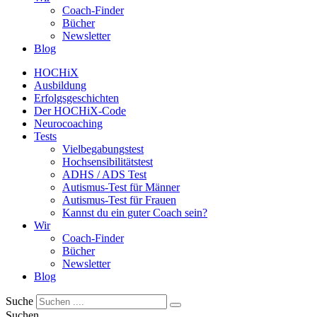
Coach-Finder
Bücher
Newsletter
Blog
HOCHiX
Ausbildung
Erfolgsgeschichten
Der HOCHiX-Code
Neurocoaching
Tests
Vielbegabungstest
Hochsensibilitätstest
ADHS / ADS Test
Autismus-Test für Männer
Autismus-Test für Frauen
Kannst du ein guter Coach sein?
Wir
Coach-Finder
Bücher
Newsletter
Blog
Suche
Suchen