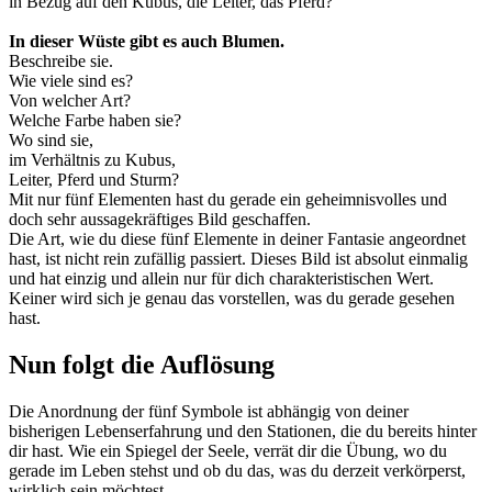
in Bezug auf den Kubus, die Leiter, das Pferd?
In dieser Wüste gibt es auch Blumen.
Beschreibe sie.
Wie viele sind es?
Von welcher Art?
Welche Farbe haben sie?
Wo sind sie,
im Verhältnis zu Kubus,
Leiter, Pferd und Sturm?
Mit nur fünf Elementen hast du gerade ein geheimnisvolles und
doch sehr aussagekräftiges Bild geschaffen.
Die Art, wie du diese fünf Elemente in deiner Fantasie angeordnet
hast, ist nicht rein zufällig passiert. Dieses Bild ist absolut einmalig
und hat einzig und allein nur für dich charakteristischen Wert.
Keiner wird sich je genau das vorstellen, was du gerade gesehen
hast.
Nun folgt die Auflösung
Die Anordnung der fünf Symbole ist abhängig von deiner
bisherigen Lebenserfahrung und den Stationen, die du bereits hinter
dir hast. Wie ein Spiegel der Seele, verrät dir die Übung, wo du
gerade im Leben stehst und ob du das, was du derzeit verkörperst,
wirklich sein möchtest.