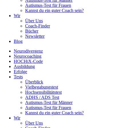
Autismus-Test für Männer
Autismus-Test für Frauen
Kannst du ein guter Coach sein?
Wir
Über Uns
Coach-Finder
Bücher
Newsletter
Blog
Neurodivergenz
Neurocoaching
HOCHiX-Code
Ausbildung
Erfolge
Tests
Überblick
Vielbegabungstest
Hochsensibilitätstest
ADHS / ADS Test
Autismus-Test für Männer
Autismus-Test für Frauen
Kannst du ein guter Coach sein?
Wir
Über Uns