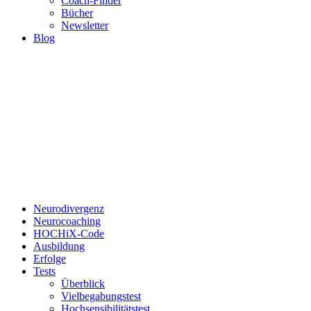
Coach-Finder
Bücher
Newsletter
Blog
Neurodivergenz
Neurocoaching
HOCHiX-Code
Ausbildung
Erfolge
Tests
Überblick
Vielbegabungstest
Hochsensibilitätstest