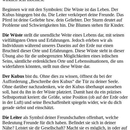
Beginnen wir mit den Symbolen: Die Wüste ist das Leben. Der
Kubus hingegen bist du. Die Leiter verkörpert deine Freunde. Das
Pferd ist deine Geliebte bzw. dein Geliebter. Der Sturm deutet auf
Probleme und Schwierigkeiten hin. Die Blumen stehen für Kinder.
Die Wüste
stellt die unendliche Weite eines Lebens dar, mit seinen
vielfältigsten Orten und Erfahrungen. Jedoch erleben wir als
Individuum während unseres Daseins auf der Erde nur einen
Bruchteil dieser Orte und Erfahrungen. Diese Wüste steht in dieser
Übung also für die unbegrenzten Möglichkeiten eines irdischen
Seins, sämtliche erdenklichen Orte und Lebenssituationen, die uns
widerfahren könnten, stellt nun diese Wüste dar.
Der Kubus
bist du. Ohne dies zu wissen, öffnest du bei der
Aufforderung „Beschreibe den Kubus“ die Tür zu deiner Seele.
Ohne darüber nachzudenken, wie der Kubus überhaupt aussehen
soll, hast du ihn in der Wüste platziert. Damit hast du ein präzises
Selbstportrait kreiert: die Größe, seine Position (ob auf der Erde oder
in der Luft) und seine Beschaffenheit spiegeln wider, wie du dich
gerade siehst und einschätzt.
Die Leiter
als Symbol deiner Freundschaften offenbart, welche
Bedeutung Freunde für dich haben. Befindet sie sich in deiner
Nähe? Leistet sie dir Gesellschaft? Macht sie es möglich, in oder auf