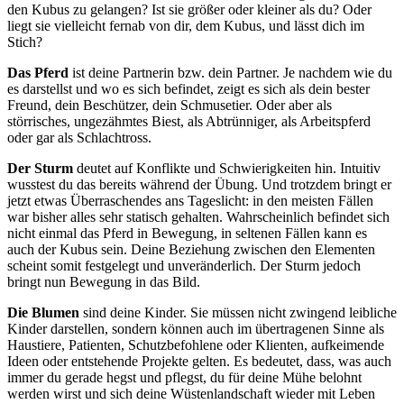
den Kubus zu gelangen? Ist sie größer oder kleiner als du? Oder
liegt sie vielleicht fernab von dir, dem Kubus, und lässt dich im
Stich?
Das Pferd
ist deine Partnerin bzw. dein Partner. Je nachdem wie du
es darstellst und wo es sich befindet, zeigt es sich als dein bester
Freund, dein Beschützer, dein Schmusetier. Oder aber als
störrisches, ungezähmtes Biest, als Abtrünniger, als Arbeitspferd
oder gar als Schlachtross.
Der Sturm
deutet auf Konflikte und Schwierigkeiten hin. Intuitiv
wusstest du das bereits während der Übung. Und trotzdem bringt er
jetzt etwas Überraschendes ans Tageslicht: in den meisten Fällen
war bisher alles sehr statisch gehalten. Wahrscheinlich befindet sich
nicht einmal das Pferd in Bewegung, in seltenen Fällen kann es
auch der Kubus sein. Deine Beziehung zwischen den Elementen
scheint somit festgelegt und unveränderlich. Der Sturm jedoch
bringt nun Bewegung in das Bild.
Die Blumen
sind deine Kinder. Sie müssen nicht zwingend leibliche
Kinder darstellen, sondern können auch im übertragenen Sinne als
Haustiere, Patienten, Schutzbefohlene oder Klienten, aufkeimende
Ideen oder entstehende Projekte gelten. Es bedeutet, dass, was auch
immer du gerade hegst und pflegst, du für deine Mühe belohnt
werden wirst und sich deine Wüstenlandschaft wieder mit Leben