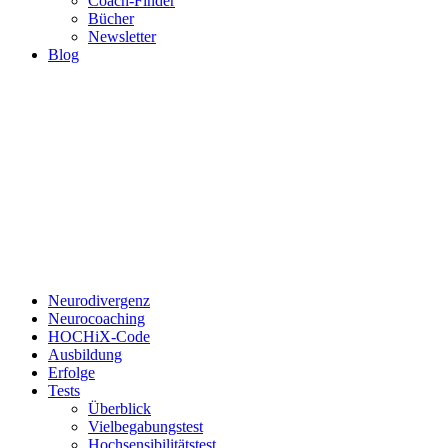
Coach-Finder
Bücher
Newsletter
Blog
Neurodivergenz
Neurocoaching
HOCHiX-Code
Ausbildung
Erfolge
Tests
Überblick
Vielbegabungstest
Hochsensibilitätstest