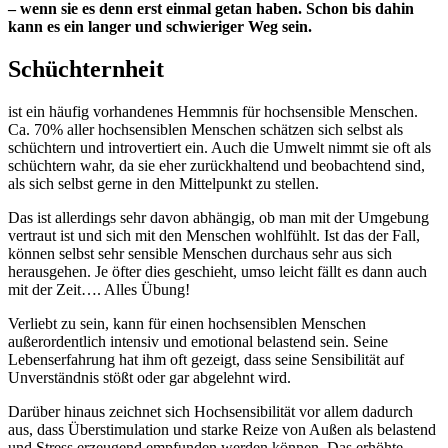
– wenn sie es denn erst einmal getan haben. Schon bis dahin
kann es ein langer und schwieriger Weg sein.
Schüchternheit
ist ein häufig vorhandenes Hemmnis für hochsensible Menschen.
Ca. 70% aller hochsensiblen Menschen schätzen sich selbst als
schüchtern und introvertiert ein. Auch die Umwelt nimmt sie oft als
schüchtern wahr, da sie eher zurückhaltend und beobachtend sind,
als sich selbst gerne in den Mittelpunkt zu stellen.
Das ist allerdings sehr davon abhängig, ob man mit der Umgebung
vertraut ist und sich mit den Menschen wohlfühlt. Ist das der Fall,
können selbst sehr sensible Menschen durchaus sehr aus sich
herausgehen. Je öfter dies geschieht, umso leicht fällt es dann auch
mit der Zeit…. Alles Übung!
Verliebt zu sein, kann für einen hochsensiblen Menschen
außerordentlich intensiv und emotional belastend sein. Seine
Lebenserfahrung hat ihm oft gezeigt, dass seine Sensibilität auf
Unverständnis stößt oder gar abgelehnt wird.
Darüber hinaus zeichnet sich Hochsensibilität vor allem dadurch
aus, dass Überstimulation und starke Reize von Außen als belastend
und Stress erzeugend empfunden werden können. Das erhöhte