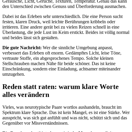
Geräusche, Licht, Gerüche, Texturen, Temperatur. Genau das kann
den Unterschied zwischen Genuss und Überforderung ausmachen.
Dabei ist das Erleben sehr unterschiedlich. Die eine Person sucht
festen, klaren Druck, weil leichte Berührungen kribbeln oder
irritieren. Eine andere gerät bei zu vielen Reizen schnell in eine
Überlastung, die jede Lust im Keim erstickt. Beides ist völlig normal
und beides lässt sich gestalten.
Die gute Nachricht:
Wer die sinnliche Umgebung anpasst,
verbessert das Erleben oft enorm. Gedämpftes Licht, leise Töne,
vertraute Stoffe, ein abgesprochenes Tempo. Solche kleinen
Stellschrauben machen Nähe für beide schöner. Das ist keine
Einschränkung, sondern eine Einladung, achtsamer miteinander
umzugehen.
Reden statt raten: warum klare Worte
alles verändern
Vieles, was neurotypische Paare wortlos aushandeln, braucht im
Spektrum klare Sprache. Das ist kein Mangel, es ist eine Stärke. Wer
ausspricht, was sich gut anfühlt und was nicht, schützt sich und das
Gegenüber vor Missverständnissen.