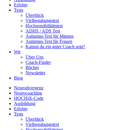
Erfolge
Tests
Überblick
Vielbegabungstest
Hochsensibilitätstest
ADHS / ADS Test
Autismus-Test für Männer
Autismus-Test für Frauen
Kannst du ein guter Coach sein?
Wir
Über Uns
Coach-Finder
Bücher
Newsletter
Blog
Neurodivergenz
Neurocoaching
HOCHiX-Code
Ausbildung
Erfolge
Tests
Überblick
Vielbegabungstest
Hochsensibilitätstest