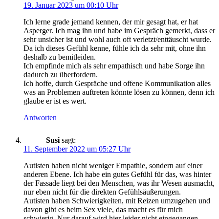
19. Januar 2023 um 00:10 Uhr
Ich lerne grade jemand kennen, der mir gesagt hat, er hat
Asperger. Ich mag ihn und habe im Gespräch gemerkt, dass er
sehr unsicher ist und wohl auch oft verletzt/enttäuscht wurde.
Da ich dieses Gefühl kenne, fühle ich da sehr mit, ohne ihn
deshalb zu bemitleiden.
Ich empfinde mich als sehr empathisch und habe Sorge ihn
dadurch zu überfordern.
Ich hoffe, durch Gespräche und offene Kommunikation alles
was an Problemen auftreten könnte lösen zu können, denn ich
glaube er ist es wert.
Antworten
Susi
sagt:
11. September 2022 um 05:27 Uhr
Autisten haben nicht weniger Empathie, sondern auf einer
anderen Ebene. Ich habe ein gutes Gefühl für das, was hinter
der Fassade liegt bei den Menschen, was ihr Wesen ausmacht,
nur eben nicht für die direkten Gefühlsäußerungen.
Autisten haben Schwierigkeiten, mit Reizen umzugehen und
davon gibt es beim Sex viele, das macht es für mich
schwierig. Nur darauf wird hier leider nicht eingegangen.