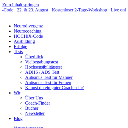
Zum Inhalt springen
 & 23. August · Kostenloser 2-Tage-Workshop · Live online
Neurodivergenz
Neurocoaching
HOCHiX-Code
Ausbildung
Erfolge
Tests
Überblick
Vielbegabungstest
Hochsensibilitätstest
ADHS / ADS Test
Autismus-Test für Männer
Autismus-Test für Frauen
Kannst du ein guter Coach sein?
Wir
Über Uns
Coach-Finder
Bücher
Newsletter
Blog