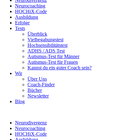
Neurodivergenz
Neurocoaching
HOCHiX-Code
Ausbildung
Erfolge
Tests
Überblick
Vielbegabungstest
Hochsensibilitätstest
ADHS / ADS Test
Autismus-Test für Männer
Autismus-Test für Frauen
Kannst du ein guter Coach sein?
Wir
Über Uns
Coach-Finder
Bücher
Newsletter
Blog
Neurodivergenz
Neurocoaching
HOCHiX-Code
Ausbildung