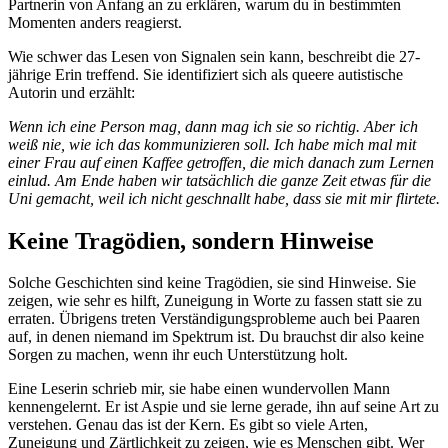
Partnerin von Anfang an zu erklären, warum du in bestimmten
Momenten anders reagierst.
Wie schwer das Lesen von Signalen sein kann, beschreibt die 27-
jährige Erin treffend. Sie identifiziert sich als queere autistische
Autorin und erzählt:
Wenn ich eine Person mag, dann mag ich sie so richtig. Aber ich
weiß nie, wie ich das kommunizieren soll. Ich habe mich mal mit
einer Frau auf einen Kaffee getroffen, die mich danach zum Lernen
einlud. Am Ende haben wir tatsächlich die ganze Zeit etwas für die
Uni gemacht, weil ich nicht geschnallt habe, dass sie mit mir flirtete.
Keine Tragödien, sondern Hinweise
Solche Geschichten sind keine Tragödien, sie sind Hinweise. Sie
zeigen, wie sehr es hilft, Zuneigung in Worte zu fassen statt sie zu
erraten. Übrigens treten Verständigungsprobleme auch bei Paaren
auf, in denen niemand im Spektrum ist. Du brauchst dir also keine
Sorgen zu machen, wenn ihr euch Unterstützung holt.
Eine Leserin schrieb mir, sie habe einen wundervollen Mann
kennengelernt. Er ist Aspie und sie lerne gerade, ihn auf seine Art zu
verstehen. Genau das ist der Kern. Es gibt so viele Arten,
Zuneigung und Zärtlichkeit zu zeigen, wie es Menschen gibt. Wer