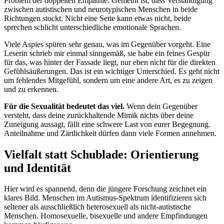
Problem der doppelten Empathie. Gemeint ist, dass Verständigung
zwischen autistischen und neurotypischen Menschen in beide
Richtungen stockt. Nicht eine Seite kann etwas nicht, beide
sprechen schlicht unterschiedliche emotionale Sprachen.
Viele Aspies spüren sehr genau, was im Gegenüber vorgeht. Eine
Leserin schrieb mir einmal sinngemäß, sie habe ein feines Gespür
für das, was hinter der Fassade liegt, nur eben nicht für die direkten
Gefühlsäußerungen. Das ist ein wichtiger Unterschied. Es geht nicht
um fehlendes Mitgefühl, sondern um eine andere Art, es zu zeigen
und zu erkennen.
Für die Sexualität bedeutet das viel.
Wenn dein Gegenüber
versteht, dass deine zurückhaltende Mimik nichts über deine
Zuneigung aussagt, fällt eine schwere Last von eurer Begegnung.
Anteilnahme und Zärtlichkeit dürfen dann viele Formen annehmen.
Vielfalt statt Schublade: Orientierung
und Identität
Hier wird es spannend, denn die jüngere Forschung zeichnet ein
klares Bild. Menschen im Autismus-Spektrum identifizieren sich
seltener als ausschließlich heterosexuell als nicht-autistische
Menschen. Homosexuelle, bisexuelle und andere Empfindungen