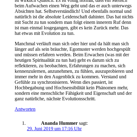
ist wirklich Quatsch. Es ist völlig normal, dass ein Mensch
beim Aufwachen einen Weg geht und das er auch unterwegs
Absichten hat. Selbstverständlich! Und ebenfalls normal und
natürlich ist die absolute Leidenschaft dahinter. Das hat nichts
mit Sucht zu tun sondern man folgt einem innerem Ruf denn
ist man einmal losgegangen, gibt es kein Zurück mehr. Das
hat etwas mit Evolution zu tun.
Manchmal verläuft man sich oder hier und da hält man sich
länger auf als sein bräuchte, Egomuster werden hochgespült
und müssen erfahren werden. Beim Erwachen (was mit der
heutigen Spiritualität zu tun hat) geht es darum sich zu
reflektieren, zu beobachten, Erfahrungen zu machen, sich
kennenzulernen, anzunehmen, zu fühlen, auszuprobieren und
immer mehr in den Augenblick zu kommen. Verstand und
Gefühle zu synchronisieren. Wenn dies passiert, ist
Hochbegabung und Hochsensibilität kein Phänomen mehr,
sondern eine menschliche Fähigkeit und Eigenschaft und der
ganz natürliche, nächste Evolutionsschritt.
Antworten
Ananda Hummer
sagt:
29. Juni 2019 um 17:16 Uhr