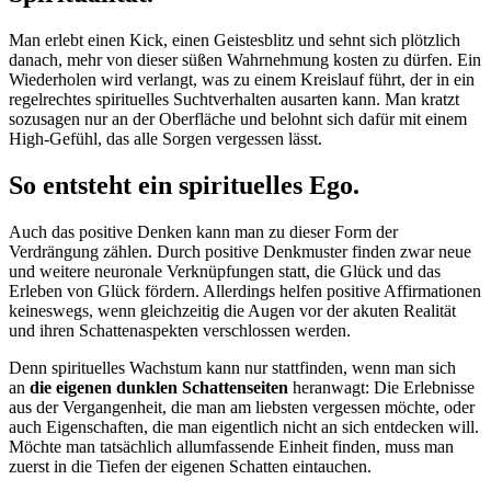
Man erlebt einen Kick, einen Geistesblitz und sehnt sich plötzlich
danach, mehr von dieser süßen Wahrnehmung kosten zu dürfen. Ein
Wiederholen wird verlangt, was zu einem Kreislauf führt, der in ein
regelrechtes spirituelles Suchtverhalten ausarten kann. Man kratzt
sozusagen nur an der Oberfläche und belohnt sich dafür mit einem
High-Gefühl, das alle Sorgen vergessen lässt.
So entsteht ein spirituelles Ego.
Auch das positive Denken kann man zu dieser Form der
Verdrängung zählen. Durch positive Denkmuster finden zwar neue
und weitere neuronale Verknüpfungen statt, die Glück und das
Erleben von Glück fördern. Allerdings helfen positive Affirmationen
keineswegs, wenn gleichzeitig die Augen vor der akuten Realität
und ihren Schattenaspekten verschlossen werden.
Denn spirituelles Wachstum kann nur stattfinden, wenn man sich
an
die eigenen dunklen Schattenseiten
heranwagt: Die Erlebnisse
aus der Vergangenheit, die man am liebsten vergessen möchte, oder
auch Eigenschaften, die man eigentlich nicht an sich entdecken will.
Möchte man tatsächlich allumfassende Einheit finden, muss man
zuerst in die Tiefen der eigenen Schatten eintauchen.