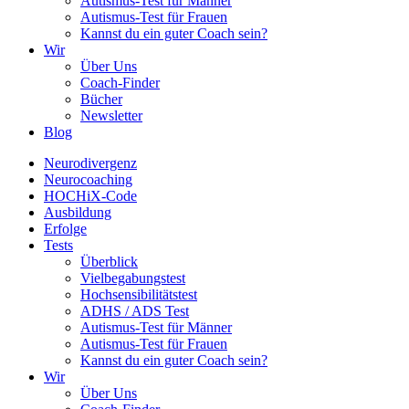
Autismus-Test für Männer
Autismus-Test für Frauen
Kannst du ein guter Coach sein?
Wir
Über Uns
Coach-Finder
Bücher
Newsletter
Blog
Neurodivergenz
Neurocoaching
HOCHiX-Code
Ausbildung
Erfolge
Tests
Überblick
Vielbegabungstest
Hochsensibilitätstest
ADHS / ADS Test
Autismus-Test für Männer
Autismus-Test für Frauen
Kannst du ein guter Coach sein?
Wir
Über Uns