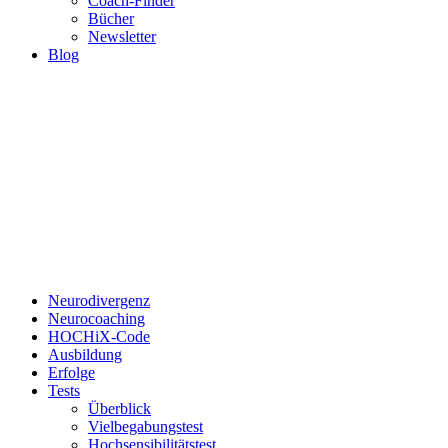
Coach-Finder
Bücher
Newsletter
Blog
Neurodivergenz
Neurocoaching
HOCHiX-Code
Ausbildung
Erfolge
Tests
Überblick
Vielbegabungstest
Hochsensibilitätstest