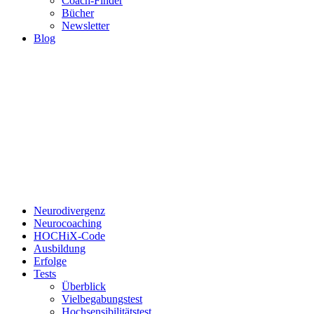
Coach-Finder
Bücher
Newsletter
Blog
Neurodivergenz
Neurocoaching
HOCHiX-Code
Ausbildung
Erfolge
Tests
Überblick
Vielbegabungstest
Hochsensibilitätstest