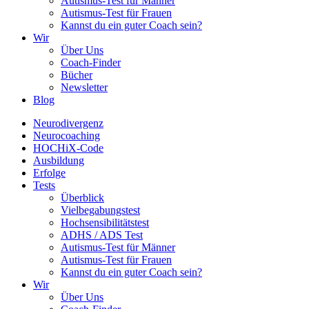
Autismus-Test für Männer
Autismus-Test für Frauen
Kannst du ein guter Coach sein?
Wir
Über Uns
Coach-Finder
Bücher
Newsletter
Blog
Neurodivergenz
Neurocoaching
HOCHiX-Code
Ausbildung
Erfolge
Tests
Überblick
Vielbegabungstest
Hochsensibilitätstest
ADHS / ADS Test
Autismus-Test für Männer
Autismus-Test für Frauen
Kannst du ein guter Coach sein?
Wir
Über Uns