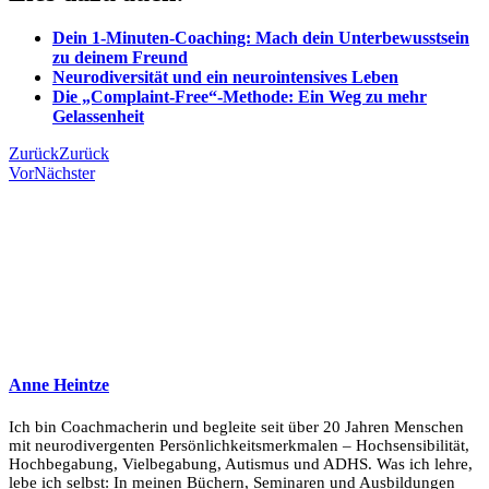
Dein 1-Minuten-Coaching: Mach dein Unterbewusstsein
zu deinem Freund
Neurodiversität und ein neurointensives Leben
Die „Complaint-Free“-Methode: Ein Weg zu mehr
Gelassenheit
Zurück
Zurück
Vor
Nächster
Anne Heintze
Ich bin Coachmacherin und begleite seit über 20 Jahren Menschen
mit neurodivergenten Persönlichkeitsmerkmalen – Hochsensibilität,
Hochbegabung, Vielbegabung, Autismus und ADHS. Was ich lehre,
lebe ich selbst: In meinen Büchern, Seminaren und Ausbildungen