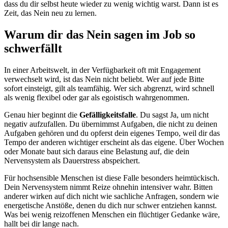
dass du dir selbst heute wieder zu wenig wichtig warst. Dann ist es
Zeit, das Nein neu zu lernen.
Warum dir das Nein sagen im Job so
schwerfällt
In einer Arbeitswelt, in der Verfügbarkeit oft mit Engagement
verwechselt wird, ist das Nein nicht beliebt. Wer auf jede Bitte
sofort einsteigt, gilt als teamfähig. Wer sich abgrenzt, wird schnell
als wenig flexibel oder gar als egoistisch wahrgenommen.
Genau hier beginnt die
Gefälligkeitsfalle
. Du sagst Ja, um nicht
negativ aufzufallen. Du übernimmst Aufgaben, die nicht zu deinen
Aufgaben gehören und du opferst dein eigenes Tempo, weil dir das
Tempo der anderen wichtiger erscheint als das eigene. Über Wochen
oder Monate baut sich daraus eine Belastung auf, die dein
Nervensystem als Dauerstress abspeichert.
Für hochsensible Menschen ist diese Falle besonders heimtückisch.
Dein Nervensystem nimmt Reize ohnehin intensiver wahr. Bitten
anderer wirken auf dich nicht wie sachliche Anfragen, sondern wie
energetische Anstöße, denen du dich nur schwer entziehen kannst.
Was bei wenig reizoffenen Menschen ein flüchtiger Gedanke wäre,
hallt bei dir lange nach.