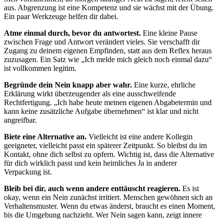
aus. Abgrenzung ist eine Kompetenz und sie wächst mit der Übung.
Ein paar Werkzeuge helfen dir dabei.
Atme einmal durch, bevor du antwortest.
Eine kleine Pause
zwischen Frage und Antwort verändert vieles. Sie verschafft dir
Zugang zu deinem eigenen Empfinden, statt aus dem Reflex heraus
zuzusagen. Ein Satz wie „Ich melde mich gleich noch einmal dazu“
ist vollkommen legitim.
Begründe dein Nein knapp aber wahr.
Eine kurze, ehrliche
Erklärung wirkt überzeugender als eine ausschweifende
Rechtfertigung. „Ich habe heute meinen eigenen Abgabetermin und
kann keine zusätzliche Aufgabe übernehmen“ ist klar und nicht
angreifbar.
Biete eine Alternative an.
Vielleicht ist eine andere Kollegin
geeigneter, vielleicht passt ein späterer Zeitpunkt. So bleibst du im
Kontakt, ohne dich selbst zu opfern. Wichtig ist, dass die Alternative
für dich wirklich passt und kein heimliches Ja in anderer
Verpackung ist.
Bleib bei dir, auch wenn andere enttäuscht reagieren.
Es ist
okay, wenn ein Nein zunächst irritiert. Menschen gewöhnen sich an
Verhaltensmuster. Wenn du etwas änderst, braucht es einen Moment,
bis die Umgebung nachzieht. Wer Nein sagen kann, zeigt innere