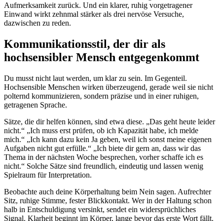
Aufmerksamkeit zurück. Und ein klarer, ruhig vorgetragener
Einwand wirkt zehnmal stärker als drei nervöse Versuche,
dazwischen zu reden.
Kommunikationsstil, der dir als
hochsensibler Mensch entgegenkommt
Du musst nicht laut werden, um klar zu sein. Im Gegenteil.
Hochsensible Menschen wirken überzeugend, gerade weil sie nicht
polternd kommunizieren, sondern präzise und in einer ruhigen,
getragenen Sprache.
Sätze, die dir helfen können, sind etwa diese. „Das geht heute leider
nicht.“ „Ich muss erst prüfen, ob ich Kapazität habe, ich melde
mich.“ „Ich kann dazu kein Ja geben, weil ich sonst meine eigenen
Aufgaben nicht gut erfülle.“ „Ich biete dir gern an, dass wir das
Thema in der nächsten Woche besprechen, vorher schaffe ich es
nicht.“ Solche Sätze sind freundlich, eindeutig und lassen wenig
Spielraum für Interpretation.
Beobachte auch deine Körperhaltung beim Nein sagen. Aufrechter
Sitz, ruhige Stimme, fester Blickkontakt. Wer in der Haltung schon
halb in Entschuldigung versinkt, sendet ein widersprüchliches
Signal. Klarheit beginnt im Körper, lange bevor das erste Wort fällt.