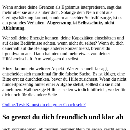
Wenn andere deine Grenzen als Egoismus interpretieren, sagt das
mehr über sie aus als über dich. Solange dein Nein nicht aus
Geringschätzung kommt, sondern aus echter Selbstfürsorge, ist es
ein gesundes Verhalten.
Abgrenzung ist Selbstschutz, nicht
Ablehnung.
Wer soll deine Energie kennen, deine Kapazitäten einschätzen und
auf deine Bedürfnisse achten, wenn nicht du selbst? Wenn du dich
dauerhaft auf die Belange anderer konzentrierst, brennst du
irgendwann aus. Dann hat niemand mehr etwas von deiner
Hilfsbereitschaft. Am wenigsten du selbst.
Hinzu kommt ein weiterer Aspekt. Wer zu schnell Ja sagt,
entscheidet sich manchmal für die falsche Sache. Es ist klüger, eine
Bitte erst zu durchdenken, bevor du Hilfe zusicherst. Wenn du nicht
hundertprozentig hinter einer Aufgabe stehst, solltest du sie nicht
annehmen. Halbherzige Hilfe ist selten wirklich hilfreich, weder für
dich noch für die andere Seite.
Online-Test: Kannst du ein guter Coach sein?
So grenzt du dich freundlich und klar ab
Sich vorzunehmen, ab morgen häufiger Nein zu sagen, reicht selten