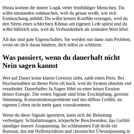
Hinzu kommt die innere Logik vieler feinfühliger Menschen. Du
willst niemanden enttäuschen, weil du genau weißt, wie sich
Enttäuschung anfühlt. Du willst keinen Konflikt erzeugen, weil du
den Stress eines schlechten Klimas am eigenen Leib spürst und du
willst hilfreich sein, weil du Verbundenheit als zentralen Wert lebst.
All das sind gute Eigenschaften. Sie werden nur dann zum Problem,
wenn sie dich daran hindern, dich selbst zu schützen.
Was passiert, wenn du dauerhaft nicht
Nein sagen kannst
Wer auf Dauer keine klaren Grenzen zieht, zahlt einen Preis. Bei
Hochsensiblen ist dieser Preis oft hoch, weil ihr System ohnehin viel
verarbeitet. Dauerhaftes Ja-Sagen führt zu einer leisen Erosion
deiner Energie. Die ersten Signale sind feine Erschöpfung, gereizte
Stimmung, Konzentrationsprobleme und das diffuse Gefühl, im
eigenen Leben nicht mehr ganz vorzukommen.
Wenn du diese Signale ignorierst, kann sich die Belastung
verfestigen. Schlafstörungen, körperliche Beschwerden, das Gefühl
ständiger innerer Anspannung. Im schlimmsten Fall droht ein
Burnout, das mit Helfersyndrom und chronischer Überanpassung in