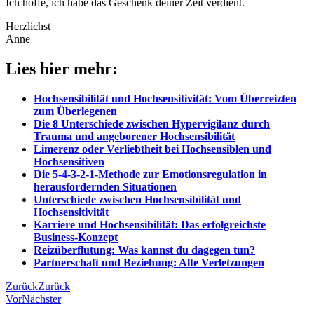
Ich hoffe, ich habe das Geschenk deiner Zeit verdient.
Herzlichst
Anne
Lies hier mehr:
Hochsensibilität und Hochsensitivität: Vom Überreizten
zum Überlegenen
Die 8 Unterschiede zwischen Hypervigilanz durch
Trauma und angeborener Hochsensibilität
Limerenz oder Verliebtheit bei Hochsensiblen und
Hochsensitiven
Die 5-4-3-2-1-Methode zur Emotionsregulation in
herausfordernden Situationen
Unterschiede zwischen Hochsensibilität und
Hochsensitivität
Karriere und Hochsensibilität: Das erfolgreichste
Business-Konzept
Reizüberflutung: Was kannst du dagegen tun?
Partnerschaft und Beziehung: Alte Verletzungen
Zurück
Zurück
Vor
Nächster