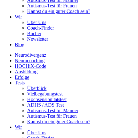
Autismus-Test für Männer
Autismus-Test für Frauen
Kannst du ein guter Coach sein?
Wir
Über Uns
Coach-Finder
Bücher
Newsletter
Blog
Neurodivergenz
Neurocoaching
HOCHiX-Code
Ausbildung
Erfolge
Tests
Überblick
Vielbegabungstest
Hochsensibilitätstest
ADHS / ADS Test
Autismus-Test für Männer
Autismus-Test für Frauen
Kannst du ein guter Coach sein?
Wir
Über Uns