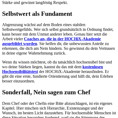
Stärke und gewinnt langfristig Respekt.
Selbstwert als Fundament
Abgrenzung wächst auf dem Boden eines stabilen
Selbstwertgefühls. Wer sich selbst grundsätzlich in Ordnung findet,
kann besser mit dem Unmut anderer leben. Genau hier setzt die
Arbeit vieler
Coaches an, die in der HOCHiX-Akademie
ausgebildet wurden
. Sie helfen dir, die unbewussten Anteile zu
erkennen, die dich am Nein hindern. So gewinnst du dein Vertrauen
in deine eigene Wahrnehmung zurück.
Wenn du wissen möchtest, ob du tatsächlich hochsensibel bist und
wo deine Stärken liegen, kannst du das mit dem
kostenlosen
Hochsensibilitätstest
der HOCHiX-Akademie herausfinden. Er
gibt dir eine erste, fundierte Orientierung und hilft dir, dein Erleben
besser einzuordnen.
Sonderfall, Nein sagen zum Chef
Dem Chef oder der Chefin eine Bitte abzuschlagen, ist ein eigenes
Kapitel. Hier mischen sich Hierarchie, Existenzangst und der
Wunsch, im besten Licht dazustehen. Für hochsensible Menschen ist
diese Situation besonders fordernd, weil sie die Stimmung der