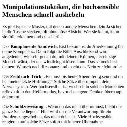
Manipulationstaktiken, die hochsensible
Menschen schnell aushebeln
Es gibt typische Muster, mit denen andere Menschen dein Ja sicher
in die Tasche stecken, oft ohne böse Absicht. Wer sie kennt, kann
sie früh erkennen und entschärfen.
Das
Komplimente-Sandwich
. Erst bekommst du Anerkennung für
deine Kompetenz. Dann folgt die Bitte. Anschließend wird
angedeutet, wie sehr genau du, mit deinem Können, der einzige
Mensch wärst, der das wirklich gut lösen kann. Das schmeichelt
deinem Wunsch nach Resonanz und macht das Nein zur Mutprobe.
Der
Zeitdruck-Trick
. „Es muss bis heute Abend fertig sein und du
bist meine letzte Hoffnung.“ Solche Sätze überrumpeln dein
Nervensystem. Wer hochsensibel ist, wechselt in solchen Momenten
reflexhaft in den Helfermodus, bevor das eigene Denken überhaupt
ankommt.
Die
Schuldzuweisung
. „Wenn du das nicht übernimmst, bleibt die
ganze Sache liegen.“ Hier wird dir die Verantwortung für ein
Problem zugeschoben, das nicht deins ist. Viele Hochsensible
reagieren auf solche Sätze sofort mit innerer Übernahme.