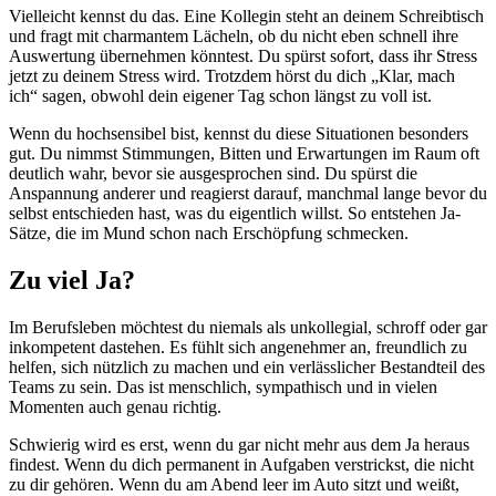
Vielleicht kennst du das. Eine Kollegin steht an deinem Schreibtisch
und fragt mit charmantem Lächeln, ob du nicht eben schnell ihre
Auswertung übernehmen könntest. Du spürst sofort, dass ihr Stress
jetzt zu deinem Stress wird. Trotzdem hörst du dich „Klar, mach
ich“ sagen, obwohl dein eigener Tag schon längst zu voll ist.
Wenn du hochsensibel bist, kennst du diese Situationen besonders
gut. Du nimmst Stimmungen, Bitten und Erwartungen im Raum oft
deutlich wahr, bevor sie ausgesprochen sind. Du spürst die
Anspannung anderer und reagierst darauf, manchmal lange bevor du
selbst entschieden hast, was du eigentlich willst. So entstehen Ja-
Sätze, die im Mund schon nach Erschöpfung schmecken.
Zu viel Ja?
Im Berufsleben möchtest du niemals als unkollegial, schroff oder gar
inkompetent dastehen. Es fühlt sich angenehmer an, freundlich zu
helfen, sich nützlich zu machen und ein verlässlicher Bestandteil des
Teams zu sein. Das ist menschlich, sympathisch und in vielen
Momenten auch genau richtig.
Schwierig wird es erst, wenn du gar nicht mehr aus dem Ja heraus
findest. Wenn du dich permanent in Aufgaben verstrickst, die nicht
zu dir gehören. Wenn du am Abend leer im Auto sitzt und weißt,