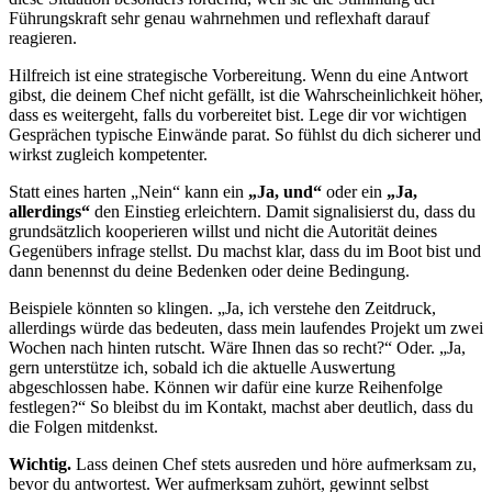
Führungskraft sehr genau wahrnehmen und reflexhaft darauf
reagieren.
Hilfreich ist eine strategische Vorbereitung. Wenn du eine Antwort
gibst, die deinem Chef nicht gefällt, ist die Wahrscheinlichkeit höher,
dass es weitergeht, falls du vorbereitet bist. Lege dir vor wichtigen
Gesprächen typische Einwände parat. So fühlst du dich sicherer und
wirkst zugleich kompetenter.
Statt eines harten „Nein“ kann ein
„Ja, und“
oder ein
„Ja,
allerdings“
den Einstieg erleichtern. Damit signalisierst du, dass du
grundsätzlich kooperieren willst und nicht die Autorität deines
Gegenübers infrage stellst. Du machst klar, dass du im Boot bist und
dann benennst du deine Bedenken oder deine Bedingung.
Beispiele könnten so klingen. „Ja, ich verstehe den Zeitdruck,
allerdings würde das bedeuten, dass mein laufendes Projekt um zwei
Wochen nach hinten rutscht. Wäre Ihnen das so recht?“ Oder. „Ja,
gern unterstütze ich, sobald ich die aktuelle Auswertung
abgeschlossen habe. Können wir dafür eine kurze Reihenfolge
festlegen?“ So bleibst du im Kontakt, machst aber deutlich, dass du
die Folgen mitdenkst.
Wichtig.
Lass deinen Chef stets ausreden und höre aufmerksam zu,
bevor du antwortest. Wer aufmerksam zuhört, gewinnt selbst