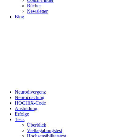
Coach-Finder
Bücher
Newsletter
Blog
Neurodivergenz
Neurocoaching
HOCHiX-Code
Ausbildung
Erfolge
Tests
Überblick
Vielbegabungstest
Hochsensibilitätstest