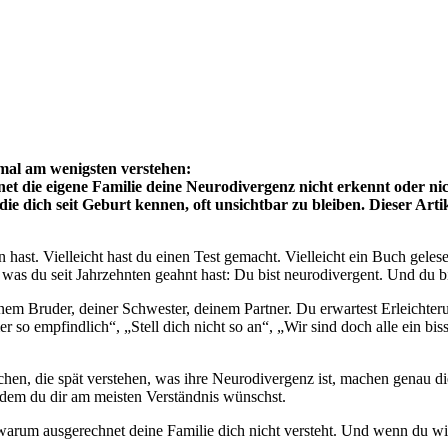
mal am wenigsten verstehen:
et die eigene Familie deine Neurodivergenz nicht erkennt oder ni
 die dich seit Geburt kennen, oft unsichtbar zu bleiben. Dieser Art
 hast. Vielleicht hast du einen Test gemacht. Vielleicht ein Buch geles
 was du seit Jahrzehnten geahnt hast: Du bist neurodivergent. Und du bis
nem Bruder, deiner Schwester, deinem Partner. Du erwartest Erleichteru
 so empfindlich“, „Stell dich nicht so an“, „Wir sind doch alle ein bi
chen, die spät verstehen, was ihre Neurodivergenz ist, machen genau di
n dem du dir am meisten Verständnis wünschst.
, warum ausgerechnet deine Familie dich nicht versteht. Und wenn du wis