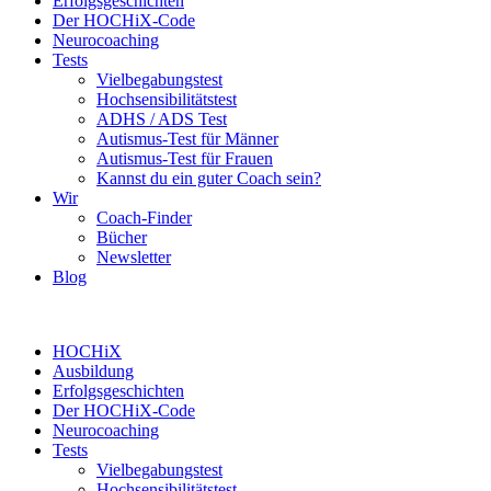
Erfolgsgeschichten
Der HOCHiX-Code
Neurocoaching
Tests
Vielbegabungstest
Hochsensibilitätstest
ADHS / ADS Test
Autismus-Test für Männer
Autismus-Test für Frauen
Kannst du ein guter Coach sein?
Wir
Coach-Finder
Bücher
Newsletter
Blog
HOCHiX
Ausbildung
Erfolgsgeschichten
Der HOCHiX-Code
Neurocoaching
Tests
Vielbegabungstest
Hochsensibilitätstest