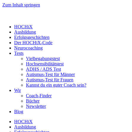
Zum Inhalt springen
HOCHiX
Ausbildung
Erfolgsgeschichten
Der HOCHiX-Code
Neurocoaching
Tests
Vielbegabungstest
Hochsensibilitätstest
ADHS / ADS Test
Autismus-Test für Männer
Autismus-Test für Frauen
Kannst du ein guter Coach sein?
Wir
Coach-Finder
Bücher
Newsletter
Blog
HOCHiX
Ausbildung