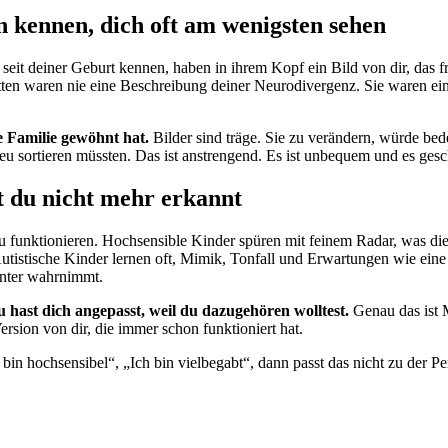
 kennen, dich oft am wenigsten sehen
h seit deiner Geburt kennen, haben in ihrem Kopf ein Bild von dir, das 
etten waren nie eine Beschreibung deiner Neurodivergenz. Sie waren ein
ne Familie gewöhnt hat.
Bilder sind träge. Sie zu verändern, würde be
sortieren müssten. Das ist anstrengend. Es ist unbequem und es geschie
t du nicht mehr erkannt
 zu funktionieren. Hochsensible Kinder spüren mit feinem Radar, was 
utistische Kinder lernen oft, Mimik, Tonfall und Erwartungen wie ein
inter wahrnimmt.
Du hast dich angepasst, weil du dazugehören wolltest.
Genau das ist M
ersion von dir, die immer schon funktioniert hat.
bin hochsensibel“, „Ich bin vielbegabt“, dann passt das nicht zu der P