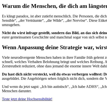
Warum die Menschen, die dich am längsten
Es klingt paradox, ist aber zutiefst menschlich. Die Personen, die dic
Sensible“, „der Verträumte“, „die Wilde“, „der Nervöse“. Diese Etik
umzugehen.
Nicht du wirst infrage gestellt, sondern das Bild, an das sich dei
eurer gemeinsamen Geschichte und manchmal sogar von sich selbst neu 
Wenn Anpassung deine Strategie war, wirs
Viele neurodivergente Menschen haben in ihrer Familie früh gelernt
schnell, welches Verhalten Belohnung bringt und welches Reibung. A
Zerstreutheit reduziert, ohne dass jemand die enorme innere Welt dah
Du hast dich nicht versteckt, weil du etwas verbergen wolltest: 
ausgebildet. Die Angehörigen sehen folglich nicht dich, sondern die V
Und wenn du jetzt sagst: „Ich bin autistisch“, „Ich habe ADHS“, „Ich 
Menschen darunter.
Teste jetzt deine Hochsensibilität!