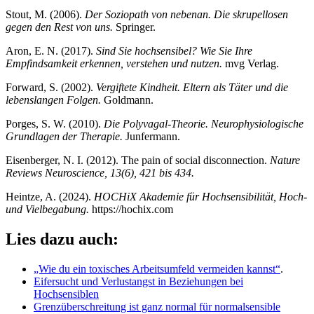
Stout, M. (2006).
Der Soziopath von nebenan. Die skrupellosen
gegen den Rest von uns.
Springer.
Aron, E. N. (2017).
Sind Sie hochsensibel? Wie Sie Ihre
Empfindsamkeit erkennen, verstehen und nutzen.
mvg Verlag.
Forward, S. (2002).
Vergiftete Kindheit. Eltern als Täter und die
lebenslangen Folgen.
Goldmann.
Porges, S. W. (2010).
Die Polyvagal-Theorie. Neurophysiologische
Grundlagen der Therapie.
Junfermann.
Eisenberger, N. I. (2012). The pain of social disconnection.
Nature
Reviews Neuroscience, 13(6), 421 bis 434.
Heintze, A. (2024).
HOCHiX Akademie für Hochsensibilität, Hoch-
und Vielbegabung.
https://hochix.com
Lies dazu auch:
„Wie du ein toxisches Arbeitsumfeld vermeiden kannst“
.
Eifersucht und Verlustangst in Beziehungen bei
Hochsensiblen
Grenzüberschreitung ist ganz normal für normalsensible