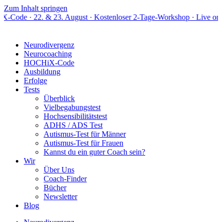
Zum Inhalt springen
. & 23. August · Kostenloser 2-Tage-Workshop · Live online
Neurodivergenz
Neurocoaching
HOCHiX-Code
Ausbildung
Erfolge
Tests
Überblick
Vielbegabungstest
Hochsensibilitätstest
ADHS / ADS Test
Autismus-Test für Männer
Autismus-Test für Frauen
Kannst du ein guter Coach sein?
Wir
Über Uns
Coach-Finder
Bücher
Newsletter
Blog