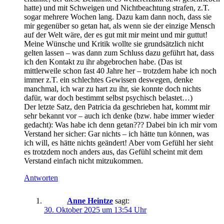
hatte) und mit Schweigen und Nichtbeachtung strafen, z.T.
sogar mehrere Wochen lang. Dazu kam dann noch, dass sie
mir gegenüber so getan hat, als wenn sie der einzige Mensch
auf der Welt wäre, der es gut mit mir meint und mir guttut!
Meine Wünsche und Kritik wollte sie grundsätzlich nicht
gelten lassen – was dann zum Schluss dazu geführt hat, dass
ich den Kontakt zu ihr abgebrochen habe. (Das ist
mittlerweile schon fast 40 Jahre her – trotzdem habe ich noch
immer z.T. ein schlechtes Gewissen deswegen, denke
manchmal, ich war zu hart zu ihr, sie konnte doch nichts
dafür, war doch bestimmt selbst psychisch belastet…)
Der letzte Satz, den Patricia da geschrieben hat, kommt mir
sehr bekannt vor – auch ich denke (bzw. habe immer wieder
gedacht): Was habe ich denn getan??? Dabei bin ich mir vom
Verstand her sicher: Gar nichts – ich hätte tun können, was
ich will, es hätte nichts geändert! Aber vom Gefühl her sieht
es trotzdem noch anders aus, das Gefühl scheint mit dem
Verstand einfach nicht mitzukommen.
Antworten
Anne Heintze
sagt:
30. Oktober 2025 um 13:54 Uhr