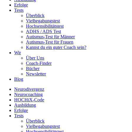
Erfolge
Tests
Überblick
Vielbegabungstest
Hochsensibilitätstest
ADHS / ADS Test
Autismus-Test für Männer
Autismus-Test für Frauen
Kannst du ein guter Coach sein?
Wir
Über Uns
Coach-Finder
Bücher
Newsletter
Blog
Neurodivergenz
Neurocoaching
HOCHiX-Code
Ausbildung
Erfolge
Tests
Überblick
Vielbegabungstest
Hochsensibilitätstest