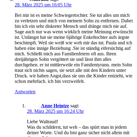
28. März 2025 um 16:05 Uhr
Bei mir ist es meine Schwiegertochter. Sie tut alles um mich
zu verletzen und mich von meinem Sohn zu entfernen. Dabei
bin ich ein sehr diskreter Mensch und dränge mich nie auf.
Sage auch nur was wenn wirklich meine Meinung erwünscht
ist. Unlängst hat sie meine 6jährige Enkeltochter aufs ärgste
beschimpft. Weil sie weiß wie weh mir das tut. Paula und ich
haben eine innige Beziehung .Sie ist ständig eifersüchtig auf
mich. Schließt mich aus Familienfeiern oft aus. Ihren
dreijährigen Sohn vergöttert sie und lässt ihm alles
durchgehen. er ist mittlerweile ein Familentyrann. mein Sohn
traut sich nichts sagen, sie setzt alle mit den Kindern unter
Druck. wir haben Angst,dass sie uns die Kinder entzieht, wie
schon mehrfach. ich bin verzweifelt.
Antworten
Anne Heintze
sagt:
28. März 2025 um 16:24 Uhr
Liebe Waltraud!
Was du schilderst, tut weh – das spürt man in jedem
deiner Worte. Und du bist ganz sicher nicht allein mit