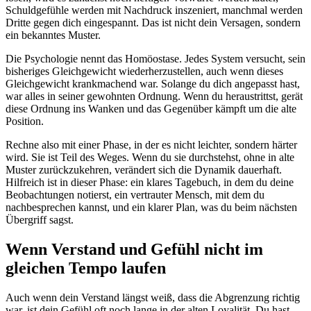
Schuldgefühle werden mit Nachdruck inszeniert, manchmal werden
Dritte gegen dich eingespannt. Das ist nicht dein Versagen, sondern
ein bekanntes Muster.
Die Psychologie nennt das Homöostase. Jedes System versucht, sein
bisheriges Gleichgewicht wiederherzustellen, auch wenn dieses
Gleichgewicht krankmachend war. Solange du dich angepasst hast,
war alles in seiner gewohnten Ordnung. Wenn du heraustrittst, gerät
diese Ordnung ins Wanken und das Gegenüber kämpft um die alte
Position.
Rechne also mit einer Phase, in der es nicht leichter, sondern härter
wird. Sie ist Teil des Weges. Wenn du sie durchstehst, ohne in alte
Muster zurückzukehren, verändert sich die Dynamik dauerhaft.
Hilfreich ist in dieser Phase: ein klares Tagebuch, in dem du deine
Beobachtungen notierst, ein vertrauter Mensch, mit dem du
nachbesprechen kannst, und ein klarer Plan, was du beim nächsten
Übergriff sagst.
Wenn Verstand und Gefühl nicht im
gleichen Tempo laufen
Auch wenn dein Verstand längst weiß, dass die Abgrenzung richtig
war, ist dein Gefühl oft noch lange in der alten Loyalität. Du hast