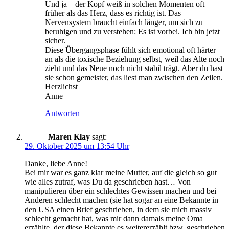
Und ja – der Kopf weiß in solchen Momenten oft
früher als das Herz, dass es richtig ist. Das
Nervensystem braucht einfach länger, um sich zu
beruhigen und zu verstehen: Es ist vorbei. Ich bin jetzt
sicher.
Diese Übergangsphase fühlt sich emotional oft härter
an als die toxische Beziehung selbst, weil das Alte noch
zieht und das Neue noch nicht stabil trägt. Aber du hast
sie schon gemeister, das liest man zwischen den Zeilen.
Herzlichst
Anne
Antworten
Maren Klay
sagt:
29. Oktober 2025 um 13:54 Uhr
Danke, liebe Anne!
Bei mir war es ganz klar meine Mutter, auf die gleich so gut
wie alles zutraf, was Du da geschrieben hast… Von
manipulieren über ein schlechtes Gewissen machen und bei
Anderen schlecht machen (sie hat sogar an eine Bekannte in
den USA einen Brief geschrieben, in dem sie mich massiv
schlecht gemacht hat, was mir dann damals meine Oma
erzählte, der diese Bekannte es weitererzählt bzw. geschrieben