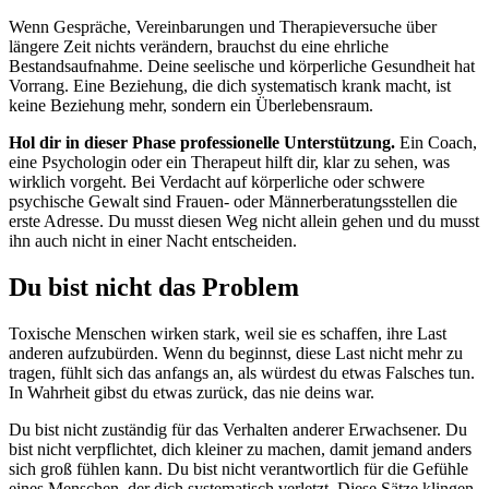
Wenn Gespräche, Vereinbarungen und Therapieversuche über
längere Zeit nichts verändern, brauchst du eine ehrliche
Bestandsaufnahme. Deine seelische und körperliche Gesundheit hat
Vorrang. Eine Beziehung, die dich systematisch krank macht, ist
keine Beziehung mehr, sondern ein Überlebensraum.
Hol dir in dieser Phase professionelle Unterstützung.
Ein Coach,
eine Psychologin oder ein Therapeut hilft dir, klar zu sehen, was
wirklich vorgeht. Bei Verdacht auf körperliche oder schwere
psychische Gewalt sind Frauen- oder Männerberatungsstellen die
erste Adresse. Du musst diesen Weg nicht allein gehen und du musst
ihn auch nicht in einer Nacht entscheiden.
Du bist nicht das Problem
Toxische Menschen wirken stark, weil sie es schaffen, ihre Last
anderen aufzubürden. Wenn du beginnst, diese Last nicht mehr zu
tragen, fühlt sich das anfangs an, als würdest du etwas Falsches tun.
In Wahrheit gibst du etwas zurück, das nie deins war.
Du bist nicht zuständig für das Verhalten anderer Erwachsener. Du
bist nicht verpflichtet, dich kleiner zu machen, damit jemand anders
sich groß fühlen kann. Du bist nicht verantwortlich für die Gefühle
eines Menschen, der dich systematisch verletzt. Diese Sätze klingen