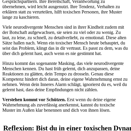
Gesprächspartnern. Ihre Bereitschaft, Verantwortung zu
übernehmen, wird leicht ausgenutzt. Ihre Tendenz, Verhalten zu
erklären statt zu verurteilen, hilft toxischen Personen, ihre Muster
lange zu kaschieren.
Viele neurodivergente Menschen sind in ihrer Kindheit zudem mit
der Botschaft aufgewachsen, sie seien zu viel oder zu wenig. Zu
laut, zu leise, zu schnell, zu detailverliebt, zu emotional. Diese alten
Sätze hallen nach. Wenn ein toxischer Mensch heute behauptet, du
seist das Problem, klingt das in dir vertraut. Es passt zu dem, was du
über dich gelernt hast, auch wenn es nie gestimmt hat.
Hinzu kommt das sogenannte Masking, das viele neurodivergente
Menschen kennen. Du hast früh gelernt, dich anzupassen, deine
Reaktionen zu glätten, dein Tempo zu drosseln. Genau diese
Kompetenz hindert dich daran, deine eigene Wahrnehmung ernst zu
nehmen. Wenn dein Inneres Alarm schlägt, ignorierst du es, weil du
gelernt hast, dass deine Empfindungen nicht zählen.
Verstehen kommt vor Schützen.
Erst wenn du deine eigene
Wahrnehmung als zuverlässig anerkennst, kannst du toxische
Muster im Außen klar benennen und dich von ihnen lösen.
Reflexion: Bist du in einer toxischen Dyn