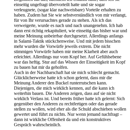
einseitig ungefragt übervorteilt hatte und sie sogar
verleugnete, (sogar klar nachweisbare) Vorteile erhalten zu
haben. Zudem hat Sie wie sebstverständlich von mir verlangt,
für von Ihr verursachtes gerade zu stehen. Als ich das
verweigerte, wurde es nach und nach unangenehm. Ich hab
dann erst richtig rekapituliert, wie einseitig das bisher war und
meine Meinung unbeirrbar durchgesetzt. Allerdings anfangs
in Salami-Taktik stückchenweise. Und mit jedem bisschen
mehr wurden die Vorwürfe jeweils extrem. Die nicht
stimmigen Vorwürfe haben mir meine Klarheit aber auch
erleichtet. Allerdings nur vom Kopf her. Auf Gefühlsebene
war das heftig. Stur auf das Wissen der Einseitigkeit im Kopf
zu bauen hat mir da geholfen.
Auch in der Nachbarschaft hat sie mich schlecht gemacht.
Glücklicherweise hatte ich schon gelernt, dass mir die
Meinung Anderer den Buckel runterrutschen kann.
Diejenigen, die mich wirklich kennen, auf die kann ich
weiterhin bauen. Die Anderen zeigen, dass auf sie nicht
wirklich Verlass ist. Und bereits früher hatte ich gelernt: Sich
gegenüber den Anderen zu rechtfertigen oder das gerade
stellen zu wollen, wird eher als die Schuld abschieben wollen
gewertet und führt zu nichts. Nur wenn jemand nachfragt –
dann ist wirkliche Offenheit da und ein konstruktives
Gespräch wahrscheinlich.