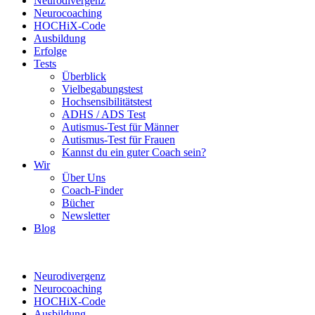
Neurodivergenz
Neurocoaching
HOCHiX-Code
Ausbildung
Erfolge
Tests
Überblick
Vielbegabungstest
Hochsensibilitätstest
ADHS / ADS Test
Autismus-Test für Männer
Autismus-Test für Frauen
Kannst du ein guter Coach sein?
Wir
Über Uns
Coach-Finder
Bücher
Newsletter
Blog
Neurodivergenz
Neurocoaching
HOCHiX-Code
Ausbildung