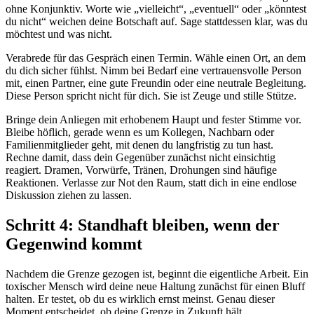
ohne Konjunktiv. Worte wie „vielleicht“, „eventuell“ oder „könntest
du nicht“ weichen deine Botschaft auf. Sage stattdessen klar, was du
möchtest und was nicht.
Verabrede für das Gespräch einen Termin. Wähle einen Ort, an dem
du dich sicher fühlst. Nimm bei Bedarf eine vertrauensvolle Person
mit, einen Partner, eine gute Freundin oder eine neutrale Begleitung.
Diese Person spricht nicht für dich. Sie ist Zeuge und stille Stütze.
Bringe dein Anliegen mit erhobenem Haupt und fester Stimme vor.
Bleibe höflich, gerade wenn es um Kollegen, Nachbarn oder
Familienmitglieder geht, mit denen du langfristig zu tun hast.
Rechne damit, dass dein Gegenüber zunächst nicht einsichtig
reagiert. Dramen, Vorwürfe, Tränen, Drohungen sind häufige
Reaktionen. Verlasse zur Not den Raum, statt dich in eine endlose
Diskussion ziehen zu lassen.
Schritt 4: Standhaft bleiben, wenn der
Gegenwind kommt
Nachdem die Grenze gezogen ist, beginnt die eigentliche Arbeit. Ein
toxischer Mensch wird deine neue Haltung zunächst für einen Bluff
halten. Er testet, ob du es wirklich ernst meinst. Genau dieser
Moment entscheidet, ob deine Grenze in Zukunft hält.