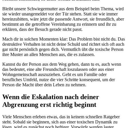
Bleibt unsere Schwiegermutter aus dem Beispiel beim Thema, wird
sie wieder unangemeldet vor der Tür stehen. Statt sie wie immer
hereinzubitten, wäre jetzt die passende Antwort, sie freundlich, aber
bestimmt an die getroffene Vereinbarung zu erinnern und ihr zu
erklären, dass der Besuch gerade nicht passt.
Mach dir in solchen Momenten klar: Das Problem bist nicht du. Das
destruktive Verhalten ist nicht deine Schuld und richtet sich oft auch
gar nicht persönlich gegen dich. Vermutlich übt die toxische Person
ihre Muster an allen Menschen aus, die es zulassen.
Kannst du der Person aus dem Weg gehen, dann tu es, auch wenn
das bedeutet, eine alte Freundschaft loszulassen oder aus einer
Wohngemeinschaft auszuziehen. Geht es um Familie oder
berufliches Umfeld, nutze die vier Schritte konsequent, um der
Person die Macht über dein Leben zu nehmen.
Wenn die Eskalation nach deiner
Abgrenzung erst richtig beginnt
Viele Menschen erleben etwas, das in keinem schnellen Ratgeber
steht. Sobald sie beginnen, sich aus einer toxischen Dynamik zu
lösen, wird es zunächst noch heftiger. Vorwürfe werden lauter,