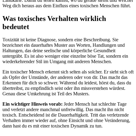
Landkarte. Damit du sehen kannst, wo du gerade stehst und welcher
Weg dich heraus aus dem Einfluss eines toxischen Menschen führt.
Was toxisches Verhalten wirklich
bedeutet
Toxizität ist keine Diagnose, sondern eine Beschreibung. Sie
bezeichnet ein dauerhaftes Muster aus Worten, Handlungen und
Haltungen, das deine seelische und körperliche Gesundheit
untergräbt. Es ist also weniger eine einzelne böse Tat, sondern ein
wiederkehrender Stil im Umgang mit anderen Menschen.
Ein toxischer Mensch erkennt sich selten als solcher. Er sieht sich oft
als Opfer der Umstände, der anderen oder von dir. Das macht das
Erkennen für dich so schwer. Während du leidest, hörst du, dass du
übertreibst, zu empfindlich seist oder ihn missverstehen würdest.
Genau diese Umkehrung ist Teil des Musters.
Ein wichtiger Hinweis vorab:
Jeder Mensch hat schlechte Tage
und verletzt andere manchmal unfreiwillig. Das macht ihn nicht
toxisch. Entscheidend ist die Dauerhaftigkeit. Tritt das verletzende
Verhalten immer wieder auf, ohne Einsicht und ohne Veränderung,
dann hast du es mit einer toxischen Dynamik zu tun.