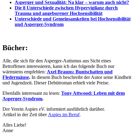
Asperger und Sexualität: Na klar – warum auch nicht?
Die 8 Unterschiede zwischen Hypervigilanz durch
Trauma und angeborener Hochsensibilität
Unterschiede und Gemeinsamkeiten bei Hochsensibilität
und Asperger-Syndrom
Bücher:
Alle, die sich für den Asperger-Autismus aus Sicht eines
Betroffenen interessieren, kann ich das folgende Buch nur
wärmstens empfehlen:
Axel Brauns: Buntschatten und
Fledermäuse
.
In diesem Buch beschreibt der Autor seine Kindheit
und Jugendzeit. Dieser Debütroman erhielt viele Preise.
Ebenfalls interessant zu lesen:
Tony Attwood: Leben mit dem
Asperger-Syndrom
.
Der Verein Aspies eV. informiert ausführlich darüber.
Artikel in der Zeit über
Aspies im Beruf
.
Alles Liebe!
Anne