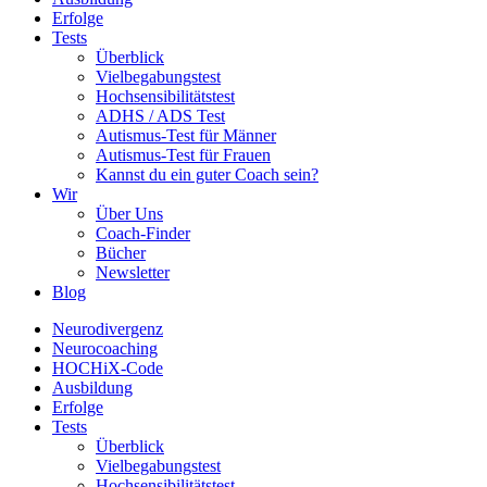
Erfolge
Tests
Überblick
Vielbegabungstest
Hochsensibilitätstest
ADHS / ADS Test
Autismus-Test für Männer
Autismus-Test für Frauen
Kannst du ein guter Coach sein?
Wir
Über Uns
Coach-Finder
Bücher
Newsletter
Blog
Neurodivergenz
Neurocoaching
HOCHiX-Code
Ausbildung
Erfolge
Tests
Überblick
Vielbegabungstest
Hochsensibilitätstest