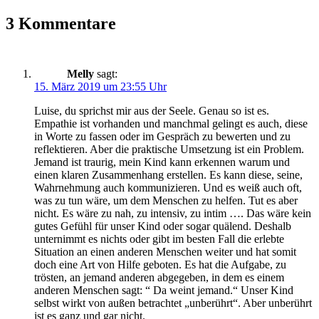
3 Kommentare
Melly
sagt:
15. März 2019 um 23:55 Uhr
Luise, du sprichst mir aus der Seele. Genau so ist es.
Empathie ist vorhanden und manchmal gelingt es auch, diese
in Worte zu fassen oder im Gespräch zu bewerten und zu
reflektieren. Aber die praktische Umsetzung ist ein Problem.
Jemand ist traurig, mein Kind kann erkennen warum und
einen klaren Zusammenhang erstellen. Es kann diese, seine,
Wahrnehmung auch kommunizieren. Und es weiß auch oft,
was zu tun wäre, um dem Menschen zu helfen. Tut es aber
nicht. Es wäre zu nah, zu intensiv, zu intim …. Das wäre kein
gutes Gefühl für unser Kind oder sogar quälend. Deshalb
unternimmt es nichts oder gibt im besten Fall die erlebte
Situation an einen anderen Menschen weiter und hat somit
doch eine Art von Hilfe geboten. Es hat die Aufgabe, zu
trösten, an jemand anderen abgegeben, in dem es einem
anderen Menschen sagt: “ Da weint jemand.“ Unser Kind
selbst wirkt von außen betrachtet „unberührt“. Aber unberührt
ist es ganz und gar nicht.