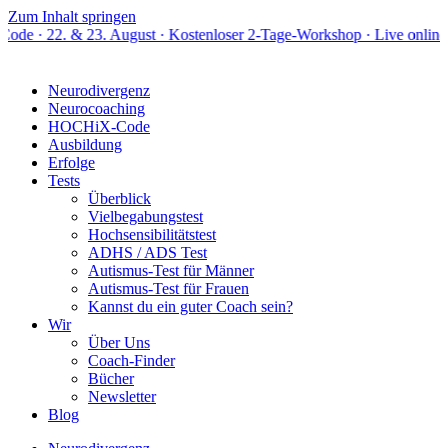
Zum Inhalt springen
23. August · Kostenloser 2-Tage-Workshop · Live online
Neurodivergenz
Neurocoaching
HOCHiX-Code
Ausbildung
Erfolge
Tests
Überblick
Vielbegabungstest
Hochsensibilitätstest
ADHS / ADS Test
Autismus-Test für Männer
Autismus-Test für Frauen
Kannst du ein guter Coach sein?
Wir
Über Uns
Coach-Finder
Bücher
Newsletter
Blog