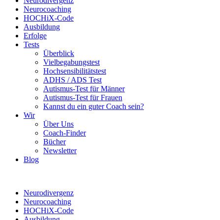
Neurodivergenz
Neurocoaching
HOCHiX-Code
Ausbildung
Erfolge
Tests
Überblick
Vielbegabungstest
Hochsensibilitätstest
ADHS / ADS Test
Autismus-Test für Männer
Autismus-Test für Frauen
Kannst du ein guter Coach sein?
Wir
Über Uns
Coach-Finder
Bücher
Newsletter
Blog
Neurodivergenz
Neurocoaching
HOCHiX-Code
Ausbildung