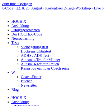
Zum Inhalt springen
2. & 23. August · Kostenloser 2-Tage-Workshop · Live online
HOCHiX
Ausbildung
Erfolgsgeschichten
Der HOCHiX-Code
Neurocoaching
Tests
Vielbegabungstest
Hochsensibilitätstest
ADHS / ADS Test
Autismus-Test für Männer
Autismus-Test für Frauen
Kannst du ein guter Coach sein?
Wir
Coach-Finder
Bücher
Newsletter
Blog
HOCHiX
Ausbildung