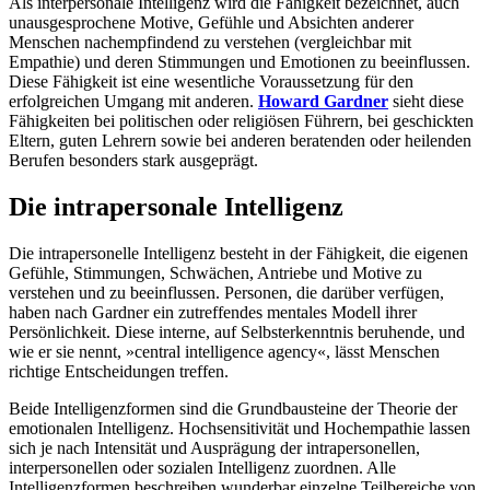
Als interpersonale Intelligenz wird die Fähigkeit bezeichnet, auch
unausgesprochene Motive, Gefühle und Absichten anderer
Menschen nachempfindend zu verstehen (vergleichbar mit
Empathie) und deren Stimmungen und Emotionen zu beeinflussen.
Diese Fähigkeit ist eine wesentliche Voraussetzung für den
erfolgreichen Umgang mit anderen.
Howard Gardner
sieht diese
Fähigkeiten bei politischen oder religiösen Führern, bei geschickten
Eltern, guten Lehrern sowie bei anderen beratenden oder heilenden
Berufen besonders stark ausgeprägt.
Die intrapersonale Intelligenz
Die intrapersonelle Intelligenz besteht in der Fähigkeit, die eigenen
Gefühle, Stimmungen, Schwächen, Antriebe und Motive zu
verstehen und zu beeinflussen. Personen, die darüber verfügen,
haben nach Gardner ein zutreffendes mentales Modell ihrer
Persönlichkeit. Diese interne, auf Selbsterkenntnis beruhende, und
wie er sie nennt, »central intelligence agency«, lässt Menschen
richtige Entscheidungen treffen.
Beide Intelligenzformen sind die Grundbausteine der Theorie der
emotionalen Intelligenz. Hochsensitivität und Hochempathie lassen
sich je nach Intensität und Ausprägung der intrapersonellen,
interpersonellen oder sozialen Intelligenz zuordnen. Alle
Intelligenzformen beschreiben wunderbar einzelne Teilbereiche von