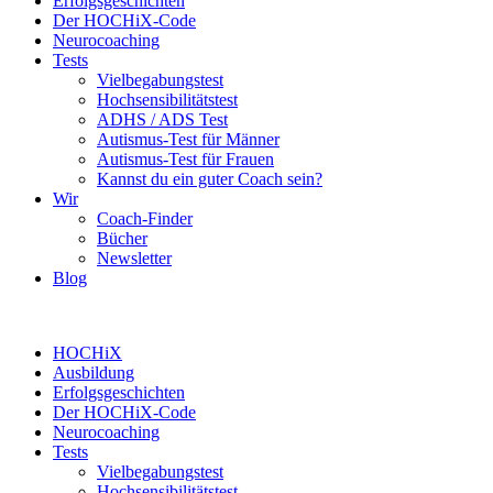
Erfolgsgeschichten
Der HOCHiX-Code
Neurocoaching
Tests
Vielbegabungstest
Hochsensibilitätstest
ADHS / ADS Test
Autismus-Test für Männer
Autismus-Test für Frauen
Kannst du ein guter Coach sein?
Wir
Coach-Finder
Bücher
Newsletter
Blog
HOCHiX
Ausbildung
Erfolgsgeschichten
Der HOCHiX-Code
Neurocoaching
Tests
Vielbegabungstest
Hochsensibilitätstest