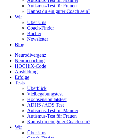
Autismus-Test für Männer
Autismus-Test für Frauen
Kannst du ein guter Coach sein?
Wir
Über Uns
Coach-Finder
Bücher
Newsletter
Blog
Neurodivergenz
Neurocoaching
HOCHiX-Code
Ausbildung
Erfolge
Tests
Überblick
Vielbegabungstest
Hochsensibilitätstest
ADHS / ADS Test
Autismus-Test für Männer
Autismus-Test für Frauen
Kannst du ein guter Coach sein?
Wir
Über Uns