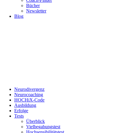
Coach-Finder
Bücher
Newsletter
Blog
Neurodivergenz
Neurocoaching
HOCHiX-Code
Ausbildung
Erfolge
Tests
Überblick
Vielbegabungstest
Hochsensibilitätstest