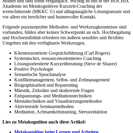
Moden und sind somit vergänglich. Wichtig ist uns in der HOCHiX
Akademie im Metakognitiven Kurzzeit-Coaching der
wertschätzende (MKKC ©) und alltagstaugliche Lösungsansatz und
vor allem ein herzlicher und humorvoller Kontakt.
Folgende praxiserprobte Methoden- und Werkzeugkenntnisse sind
vorhanden, bilden aber keinen Schwerpunkt an sich. Hochbegabung
und Hochsensibilität erfordern ein äußerst sensibles und flexibles
Umgehen mit den verfügbaren Werkzeugen.
Klientenzentrierte Gesprächsführung (Carl Rogers)
Systemisches, ressourcenorientiertes Coaching
Lösungsorientierte Kurzzeitberatung (Steve de Shazer)
Positive Psychologie
Semantische Sprachanalyse
Konfliktmanagement, Selbst- und Zeitmanagement
Biographiearbeit und Reparenting
Mäeutik, Zirkuläre und skalierende Fragen
Entspannungs- und Meditationstechniken
Mentaltechniken und Visualisierungsmethoden
Aktivierende Seminarmethoden
Meditation, Achtsamkeitstraining, Stressreduktion
Lies zu Metakognition auch diese Artikel:
Metakognition beim Lernen und Arbeiten