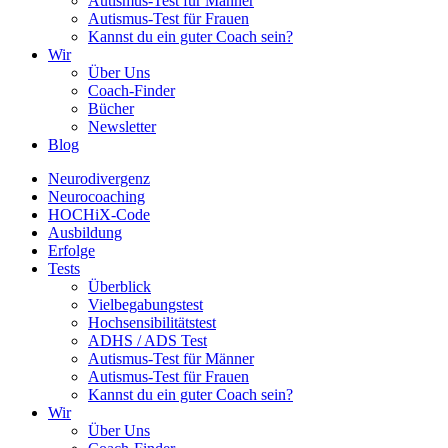
Autismus-Test für Männer
Autismus-Test für Frauen
Kannst du ein guter Coach sein?
Wir
Über Uns
Coach-Finder
Bücher
Newsletter
Blog
Neurodivergenz
Neurocoaching
HOCHiX-Code
Ausbildung
Erfolge
Tests
Überblick
Vielbegabungstest
Hochsensibilitätstest
ADHS / ADS Test
Autismus-Test für Männer
Autismus-Test für Frauen
Kannst du ein guter Coach sein?
Wir
Über Uns