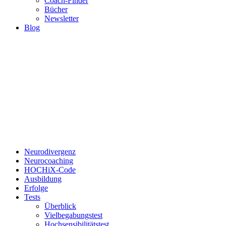
Coach-Finder
Bücher
Newsletter
Blog
Neurodivergenz
Neurocoaching
HOCHiX-Code
Ausbildung
Erfolge
Tests
Überblick
Vielbegabungstest
Hochsensibilitätstest