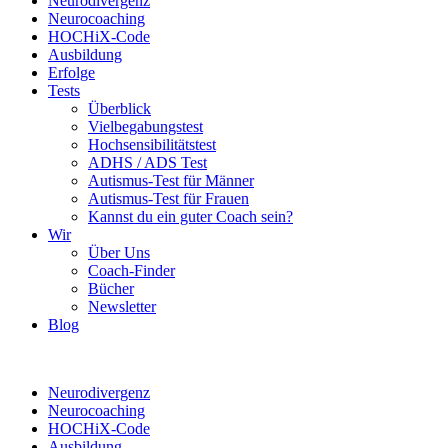
Neurodivergenz
Neurocoaching
HOCHiX-Code
Ausbildung
Erfolge
Tests
Überblick
Vielbegabungstest
Hochsensibilitätstest
ADHS / ADS Test
Autismus-Test für Männer
Autismus-Test für Frauen
Kannst du ein guter Coach sein?
Wir
Über Uns
Coach-Finder
Bücher
Newsletter
Blog
Neurodivergenz
Neurocoaching
HOCHiX-Code
Ausbildung