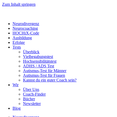
Zum Inhalt springen
Neurodivergenz
Neurocoaching
HOCHiX-Code
Ausbildung
Erfolge
Tests
Überblick
Vielbegabungstest
Hochsensibilitätstest
ADHS / ADS Test
Autismus-Test für Männer
Autismus-Test für Frauen
Kannst du ein guter Coach sein?
Wir
Über Uns
Coach-Finder
Bücher
Newsletter
Blog