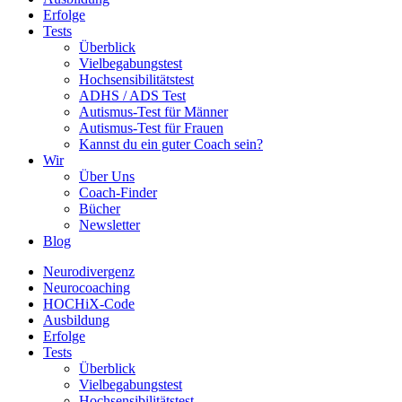
Erfolge
Tests
Überblick
Vielbegabungstest
Hochsensibilitätstest
ADHS / ADS Test
Autismus-Test für Männer
Autismus-Test für Frauen
Kannst du ein guter Coach sein?
Wir
Über Uns
Coach-Finder
Bücher
Newsletter
Blog
Neurodivergenz
Neurocoaching
HOCHiX-Code
Ausbildung
Erfolge
Tests
Überblick
Vielbegabungstest
Hochsensibilitätstest