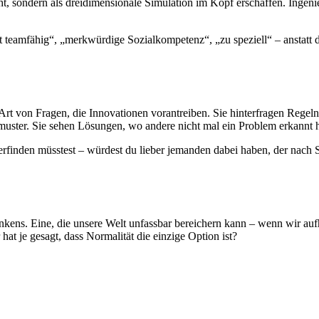
 sondern als dreidimensionale Simulation im Kopf erschaffen. Ingenieu
 teamfähig“, „merkwürdige Sozialkompetenz“, „zu speziell“ – anstatt di
 Art von Fragen, die Innovationen vorantreiben. Sie hinterfragen Regel
nkmuster. Sie sehen Lösungen, wo andere nicht mal ein Problem erkannt 
inden müsstest – würdest du lieber jemanden dabei haben, der nach Sc
ens. Eine, die unsere Welt unfassbar bereichern kann – wenn wir aufhören
 je gesagt, dass Normalität die einzige Option ist?