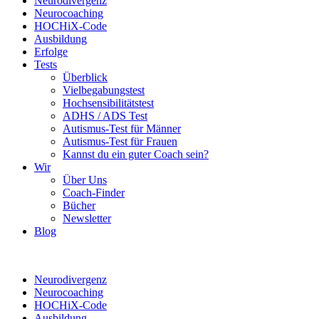
Neurodivergenz
Neurocoaching
HOCHiX-Code
Ausbildung
Erfolge
Tests
Überblick
Vielbegabungstest
Hochsensibilitätstest
ADHS / ADS Test
Autismus-Test für Männer
Autismus-Test für Frauen
Kannst du ein guter Coach sein?
Wir
Über Uns
Coach-Finder
Bücher
Newsletter
Blog
Neurodivergenz
Neurocoaching
HOCHiX-Code
Ausbildung