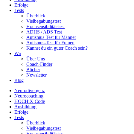
Erfolge
Tests
Überblick
Vielbegabungstest
Hochsensibilitätstest
ADHS / ADS Test
Autismus-Test für Männer
Autismus-Test für Frauen
Kannst du ein guter Coach sein?
Wir
Über Uns
Coach-Finder
Bücher
Newsletter
Blog
Neurodivergenz
Neurocoaching
HOCHiX-Code
Ausbildung
Erfolge
Tests
Überblick
Vielbegabungstest
Hochsensibilitätstest