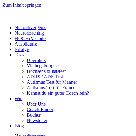
Zum Inhalt springen
Neurodivergenz
Neurocoaching
HOCHiX-Code
Ausbildung
Erfolge
Tests
Überblick
Vielbegabungstest
Hochsensibilitätstest
ADHS / ADS Test
Autismus-Test für Männer
Autismus-Test für Frauen
Kannst du ein guter Coach sein?
Wir
Über Uns
Coach-Finder
Bücher
Newsletter
Blog