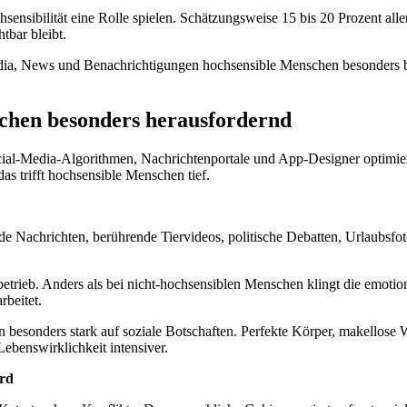
ensibilität eine Rolle spielen. Schätzungsweise 15 bis 20 Prozent alle
tbar bleibt.
dia, News und Benachrichtigungen hochsensible Menschen besonders be
nschen besonders herausfordernd
ocial-Media-Algorithmen, Nachrichtenportale und App-Designer optim
s trifft hochsensible Menschen tief.
nde Nachrichten, berührende Tiervideos, politische Debatten, Urlaubsf
trieb. Anders als bei nicht-hochsensiblen Menschen klingt die emotio
rbeitet.
 besonders stark auf soziale Botschaften. Perfekte Körper, makellose 
 Lebenswirklichkeit intensiver.
rd