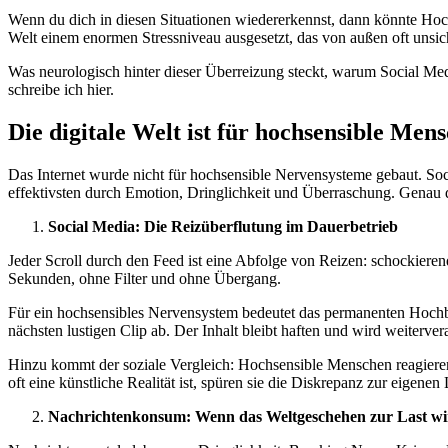
Wenn du dich in diesen Situationen wiedererkennst, dann könnte Hochs
Welt einem enormen Stressniveau ausgesetzt, das von außen oft unsich
Was neurologisch hinter dieser Überreizung steckt, warum Social Me
schreibe ich hier.
Die digitale Welt ist für hochsensible Me
Das Internet wurde nicht für hochsensible Nervensysteme gebaut. S
effektivsten durch Emotion, Dringlichkeit und Überraschung. Genau da
Social Media: Die Reizüberflutung im Dauerbetrieb
Jeder Scroll durch den Feed ist eine Abfolge von Reizen: schockiere
Sekunden, ohne Filter und ohne Übergang.
Für ein hochsensibles Nervensystem bedeutet das permanenten Hochbe
nächsten lustigen Clip ab. Der Inhalt bleibt haften und wird weitervera
Hinzu kommt der soziale Vergleich: Hochsensible Menschen reagieren
oft eine künstliche Realität ist, spüren sie die Diskrepanz zur eigenen
Nachrichtenkonsum: Wenn das Weltgeschehen zur Last wi