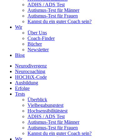
ADHS / ADS Test
Autismus-Test für Männer
Autismus-Test für Frauen
Kannst du ein guter Coach sein?
Wir
Über Uns
Coach-Finder
Bücher
Newsletter
Blog
Neurodivergenz
Neurocoaching
HOCHiX-Code
Ausbildung
Erfolge
Tests
Überblick
Vielbegabungstest
Hochsensibilitätstest
ADHS / ADS Test
Autismus-Test für Männer
Autismus-Test für Frauen
Kannst du ein guter Coach sein?
Wir