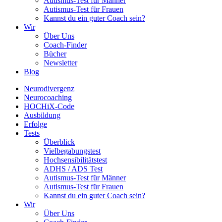
Autismus-Test für Männer
Autismus-Test für Frauen
Kannst du ein guter Coach sein?
Wir
Über Uns
Coach-Finder
Bücher
Newsletter
Blog
Neurodivergenz
Neurocoaching
HOCHiX-Code
Ausbildung
Erfolge
Tests
Überblick
Vielbegabungstest
Hochsensibilitätstest
ADHS / ADS Test
Autismus-Test für Männer
Autismus-Test für Frauen
Kannst du ein guter Coach sein?
Wir
Über Uns