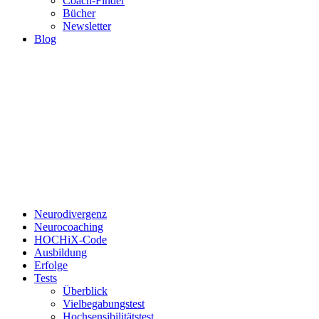
Coach-Finder
Bücher
Newsletter
Blog
Neurodivergenz
Neurocoaching
HOCHiX-Code
Ausbildung
Erfolge
Tests
Überblick
Vielbegabungstest
Hochsensibilitätstest