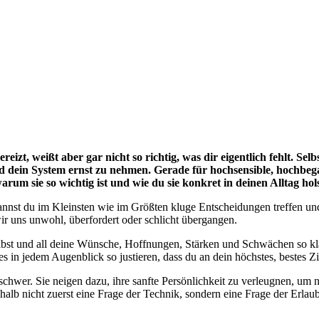
eizt, weißt aber gar nicht so richtig, was dir eigentlich fehlt. Sel
 und dein System ernst zu nehmen. Gerade für hochsensible, hochbeg
rum sie so wichtig ist und wie du sie konkret in deinen Alltag hols
 kannst du im Kleinsten wie im Größten kluge Entscheidungen treffen un
r uns unwohl, überfordert oder schlicht übergangen.
lbst und all deine Wünsche, Hoffnungen, Stärken und Schwächen so kl
in jedem Augenblick so justieren, dass du an dein höchstes, bestes Z
chwer. Sie neigen dazu, ihre sanfte Persönlichkeit zu verleugnen, um n
shalb nicht zuerst eine Frage der Technik, sondern eine Frage der Erlaub