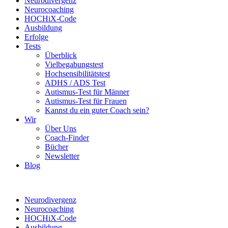
Neurodivergenz
Neurocoaching
HOCHiX-Code
Ausbildung
Erfolge
Tests
Überblick
Vielbegabungstest
Hochsensibilitätstest
ADHS / ADS Test
Autismus-Test für Männer
Autismus-Test für Frauen
Kannst du ein guter Coach sein?
Wir
Über Uns
Coach-Finder
Bücher
Newsletter
Blog
Neurodivergenz
Neurocoaching
HOCHiX-Code
Ausbildung