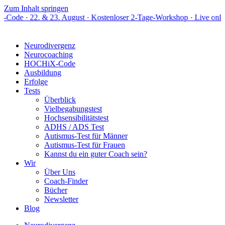
Zum Inhalt springen
& 23. August · Kostenloser 2-Tage-Workshop · Live online
Neurodivergenz
Neurocoaching
HOCHiX-Code
Ausbildung
Erfolge
Tests
Überblick
Vielbegabungstest
Hochsensibilitätstest
ADHS / ADS Test
Autismus-Test für Männer
Autismus-Test für Frauen
Kannst du ein guter Coach sein?
Wir
Über Uns
Coach-Finder
Bücher
Newsletter
Blog