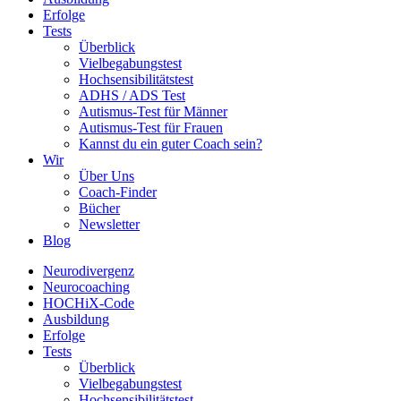
Erfolge
Tests
Überblick
Vielbegabungstest
Hochsensibilitätstest
ADHS / ADS Test
Autismus-Test für Männer
Autismus-Test für Frauen
Kannst du ein guter Coach sein?
Wir
Über Uns
Coach-Finder
Bücher
Newsletter
Blog
Neurodivergenz
Neurocoaching
HOCHiX-Code
Ausbildung
Erfolge
Tests
Überblick
Vielbegabungstest
Hochsensibilitätstest