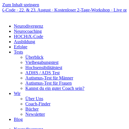
Zum Inhalt springen
. & 23. August · Kostenloser 2-Tage-Workshop · Live online
Neurodivergenz
Neurocoaching
HOCHiX-Code
Ausbildung
Erfolge
Tests
Überblick
Vielbegabungstest
Hochsensibilitätstest
ADHS / ADS Test
Autismus-Test für Männer
Autismus-Test für Frauen
Kannst du ein guter Coach sein?
Wir
Über Uns
Coach-Finder
Bücher
Newsletter
Blog