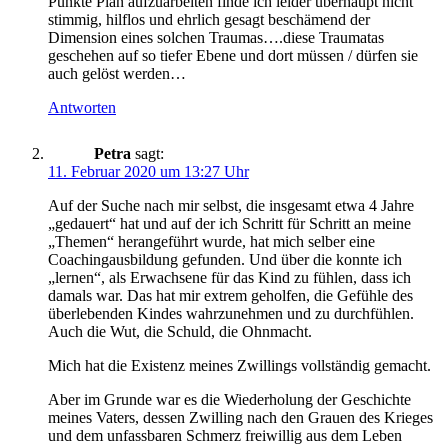
Punkte Plan aufzuarbeiten finde ich leider überhaupt nicht
stimmig, hilflos und ehrlich gesagt beschämend der
Dimension eines solchen Traumas….diese Traumatas
geschehen auf so tiefer Ebene und dort müssen / dürfen sie
auch gelöst werden…
Antworten
Petra
sagt:
11. Februar 2020 um 13:27 Uhr
Auf der Suche nach mir selbst, die insgesamt etwa 4 Jahre
„gedauert“ hat und auf der ich Schritt für Schritt an meine
„Themen“ herangeführt wurde, hat mich selber eine
Coachingausbildung gefunden. Und über die konnte ich
„lernen“, als Erwachsene für das Kind zu fühlen, dass ich
damals war. Das hat mir extrem geholfen, die Gefühle des
überlebenden Kindes wahrzunehmen und zu durchfühlen.
Auch die Wut, die Schuld, die Ohnmacht.
Mich hat die Existenz meines Zwillings vollständig gemacht.
Aber im Grunde war es die Wiederholung der Geschichte
meines Vaters, dessen Zwilling nach den Grauen des Krieges
und dem unfassbaren Schmerz freiwillig aus dem Leben