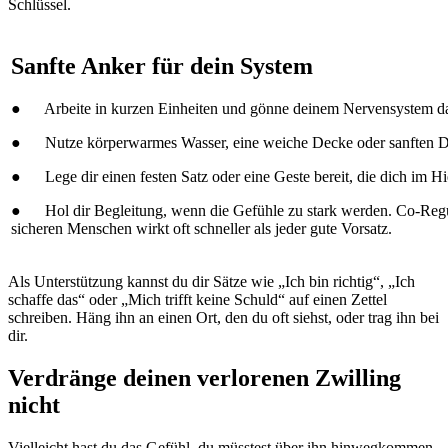
Schlüssel.
Sanfte Anker für dein System
● Arbeite in kurzen Einheiten und gönne deinem Nervensystem d
● Nutze körperwarmes Wasser, eine weiche Decke oder sanften Dr
● Lege dir einen festen Satz oder eine Geste bereit, die dich im Hie
● Hol dir Begleitung, wenn die Gefühle zu stark werden. Co-Regu
sicheren Menschen wirkt oft schneller als jeder gute Vorsatz.
Als Unterstützung kannst du dir Sätze wie „Ich bin richtig“, „Ich
schaffe das“ oder „Mich trifft keine Schuld“ auf einen Zettel
schreiben. Häng ihn an einen Ort, den du oft siehst, oder trag ihn bei
dir.
Verdränge deinen verlorenen Zwilling
nicht
Vielleicht hast du das Gefühl, du müsstest über ihn hinwegkommen.