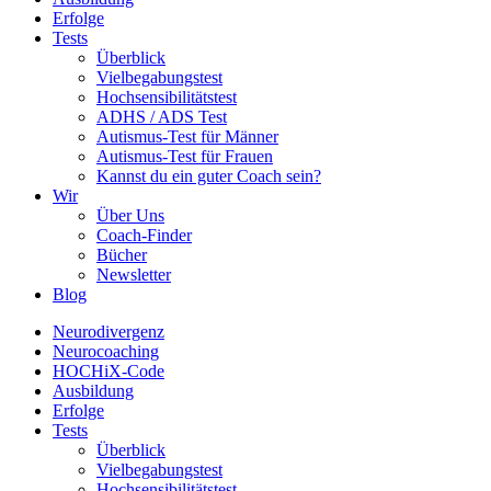
Erfolge
Tests
Überblick
Vielbegabungstest
Hochsensibilitätstest
ADHS / ADS Test
Autismus-Test für Männer
Autismus-Test für Frauen
Kannst du ein guter Coach sein?
Wir
Über Uns
Coach-Finder
Bücher
Newsletter
Blog
Neurodivergenz
Neurocoaching
HOCHiX-Code
Ausbildung
Erfolge
Tests
Überblick
Vielbegabungstest
Hochsensibilitätstest