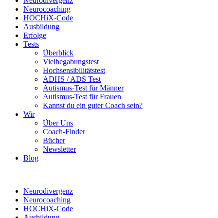
Neurodivergenz
Neurocoaching
HOCHiX-Code
Ausbildung
Erfolge
Tests
Überblick
Vielbegabungstest
Hochsensibilitätstest
ADHS / ADS Test
Autismus-Test für Männer
Autismus-Test für Frauen
Kannst du ein guter Coach sein?
Wir
Über Uns
Coach-Finder
Bücher
Newsletter
Blog
Neurodivergenz
Neurocoaching
HOCHiX-Code
Ausbildung