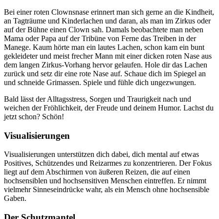
Bei einer roten Clownsnase erinnert man sich gerne an die Kindheit,
an Tagträume und Kinderlachen und daran, als man im Zirkus oder
auf der Bühne einen Clown sah. Damals beobachtete man neben
Mama oder Papa auf der Tribüne von Ferne das Treiben in der
Manege. Kaum hörte man ein lautes Lachen, schon kam ein bunt
gekleideter und meist frecher Mann mit einer dicken roten Nase aus
dem langen Zirkus-Vorhang hervor gelaufen. Hole dir das Lachen
zurück und setz dir eine rote Nase auf. Schaue dich im Spiegel an
und schneide Grimassen. Spiele und fühle dich ungezwungen.
Bald lässt der Alltagsstress, Sorgen und Traurigkeit nach und
weichen der Fröhlichkeit, der Freude und deinem Humor. Lachst du
jetzt schon? Schön!
Visualisierungen
Visualisierungen unterstützen dich dabei, dich mental auf etwas
Positives, Schützendes und Reizarmes zu konzentrieren. Der Fokus
liegt auf dem Abschirmen von äußeren Reizen, die auf einen
hochsensiblen und hochsensitiven Menschen eintreffen. Er nimmt
vielmehr Sinneseindrücke wahr, als ein Mensch ohne hochsensible
Gaben.
Der Schutzmantel