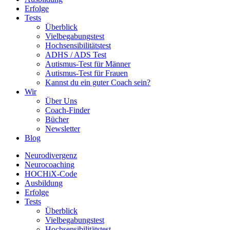
Erfolge
Tests
Überblick
Vielbegabungstest
Hochsensibilitätstest
ADHS / ADS Test
Autismus-Test für Männer
Autismus-Test für Frauen
Kannst du ein guter Coach sein?
Wir
Über Uns
Coach-Finder
Bücher
Newsletter
Blog
Neurodivergenz
Neurocoaching
HOCHiX-Code
Ausbildung
Erfolge
Tests
Überblick
Vielbegabungstest
Hochsensibilitätstest