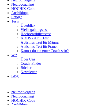
Neurodivergenz
Neurocoaching
HOCHiX-Code
Ausbildung
Erfolge
Tests
Überblick
Vielbegabungstest
Hochsensibilitätstest
ADHS / ADS Test
Autismus-Test für Männer
Autismus-Test für Frauen
Kannst du ein guter Coach sein?
Wir
Über Uns
Coach-Finder
Bücher
Newsletter
Blog
Neurodivergenz
Neurocoaching
HOCHiX-Code
Ausbildung