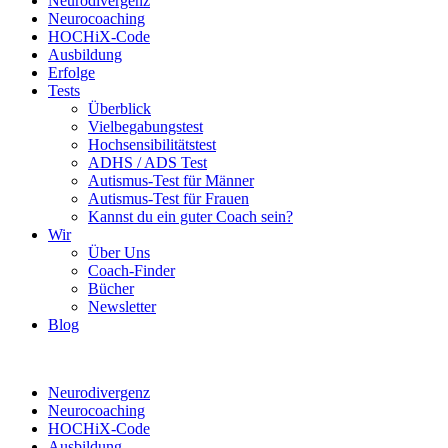
Neurodivergenz
Neurocoaching
HOCHiX-Code
Ausbildung
Erfolge
Tests
Überblick
Vielbegabungstest
Hochsensibilitätstest
ADHS / ADS Test
Autismus-Test für Männer
Autismus-Test für Frauen
Kannst du ein guter Coach sein?
Wir
Über Uns
Coach-Finder
Bücher
Newsletter
Blog
Neurodivergenz
Neurocoaching
HOCHiX-Code
Ausbildung