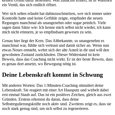
keinen Grund dafür benennen. Was zunächst irritiert, ist in Wahrheit
ein Ventil, das sich endlich öffnet.
Wer sich selten erlaubt hat dahinzuschmelzen, wer sich immer unter
Kontrolle hatte und keine Gefühle zeigte, empfindet die neuen
Regungen manchmal als unangenehm oder sogar peinlich. Viele
sagen dann Sätze wie: Ich kenne mich selbst nicht wieder, ich kann
mich nicht erinnern, je so empfindsam gewesen zu sein.
Genau hier liegt der Kern. Das Altbekannte, so unangenehm es
manchmal war, fühlte sich vertraut und damit sicher an. Wenn nun
etwas Neues entsteht, wehrt sich der alte Anteil in dir und will den
gewohnten Zustand zurückholen. Dieser Widerstand ist kein
Beweis, dass das Coaching nicht wirkt. Er ist der beste Beweis, dass
es genau dort ansetzt, wo Bewegung nötig ist.
Deine Lebenskraft kommt in Schwung
Mit anderen Worten: Das 1-Minuten-Coaching stimuliert deine
Lebenskraft. Sie reagiert mit einer Art Hausputz und wirbelt dabei
erst einmal Staub auf. Das ist ein positives Zeichen, gleich aus zwei
Gründen. Erstens erkennst du daran, dass deine
Selbstregulierungskräfte noch aktiv sind. Zweitens zeigt es, dass sie
noch stark genug sind, um sich selbst zu regenerieren.