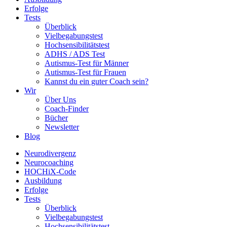
Erfolge
Tests
Überblick
Vielbegabungstest
Hochsensibilitätstest
ADHS / ADS Test
Autismus-Test für Männer
Autismus-Test für Frauen
Kannst du ein guter Coach sein?
Wir
Über Uns
Coach-Finder
Bücher
Newsletter
Blog
Neurodivergenz
Neurocoaching
HOCHiX-Code
Ausbildung
Erfolge
Tests
Überblick
Vielbegabungstest
Hochsensibilitätstest