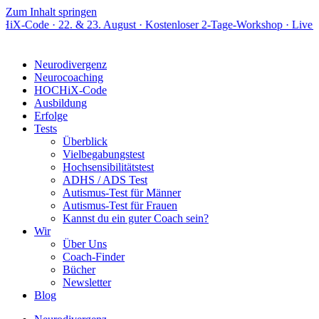
Zum Inhalt springen
2. & 23. August · Kostenloser 2-Tage-Workshop · Live online
Neurodivergenz
Neurocoaching
HOCHiX-Code
Ausbildung
Erfolge
Tests
Überblick
Vielbegabungstest
Hochsensibilitätstest
ADHS / ADS Test
Autismus-Test für Männer
Autismus-Test für Frauen
Kannst du ein guter Coach sein?
Wir
Über Uns
Coach-Finder
Bücher
Newsletter
Blog