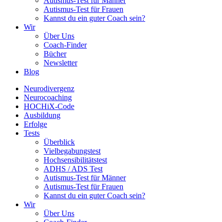
Autismus-Test für Männer
Autismus-Test für Frauen
Kannst du ein guter Coach sein?
Wir
Über Uns
Coach-Finder
Bücher
Newsletter
Blog
Neurodivergenz
Neurocoaching
HOCHiX-Code
Ausbildung
Erfolge
Tests
Überblick
Vielbegabungstest
Hochsensibilitätstest
ADHS / ADS Test
Autismus-Test für Männer
Autismus-Test für Frauen
Kannst du ein guter Coach sein?
Wir
Über Uns