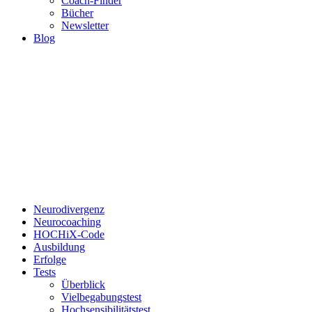
Coach-Finder
Bücher
Newsletter
Blog
Neurodivergenz
Neurocoaching
HOCHiX-Code
Ausbildung
Erfolge
Tests
Überblick
Vielbegabungstest
Hochsensibilitätstest