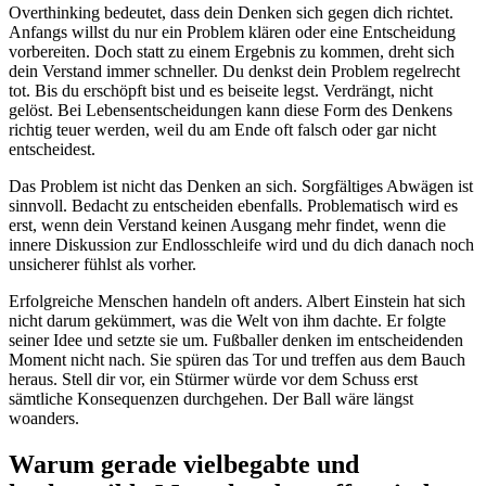
Overthinking bedeutet, dass dein Denken sich gegen dich richtet.
Anfangs willst du nur ein Problem klären oder eine Entscheidung
vorbereiten. Doch statt zu einem Ergebnis zu kommen, dreht sich
dein Verstand immer schneller. Du denkst dein Problem regelrecht
tot. Bis du erschöpft bist und es beiseite legst. Verdrängt, nicht
gelöst. Bei Lebensentscheidungen kann diese Form des Denkens
richtig teuer werden, weil du am Ende oft falsch oder gar nicht
entscheidest.
Das Problem ist nicht das Denken an sich. Sorgfältiges Abwägen ist
sinnvoll. Bedacht zu entscheiden ebenfalls. Problematisch wird es
erst, wenn dein Verstand keinen Ausgang mehr findet, wenn die
innere Diskussion zur Endlosschleife wird und du dich danach noch
unsicherer fühlst als vorher.
Erfolgreiche Menschen handeln oft anders. Albert Einstein hat sich
nicht darum gekümmert, was die Welt von ihm dachte. Er folgte
seiner Idee und setzte sie um. Fußballer denken im entscheidenden
Moment nicht nach. Sie spüren das Tor und treffen aus dem Bauch
heraus. Stell dir vor, ein Stürmer würde vor dem Schuss erst
sämtliche Konsequenzen durchgehen. Der Ball wäre längst
woanders.
Warum gerade vielbegabte und