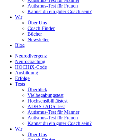
Autismus-Test für Männer
Autismus-Test für Frauen
Kannst du ein guter Coach sein?
Wir
Über Uns
Coach-Finder
Bücher
Newsletter
Blog
Neurodivergenz
Neurocoaching
HOCHiX-Code
Ausbildung
Erfolge
Tests
Überblick
Vielbegabungstest
Hochsensibilitätstest
ADHS / ADS Test
Autismus-Test für Männer
Autismus-Test für Frauen
Kannst du ein guter Coach sein?
Wir
Über Uns