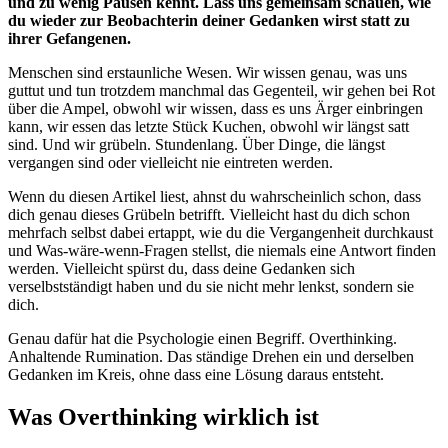
und zu wenig Pausen kennt. Lass uns gemeinsam schauen, wie
du wieder zur Beobachterin deiner Gedanken wirst statt zu
ihrer Gefangenen.
Menschen sind erstaunliche Wesen. Wir wissen genau, was uns
guttut und tun trotzdem manchmal das Gegenteil, wir gehen bei Rot
über die Ampel, obwohl wir wissen, dass es uns Ärger einbringen
kann, wir essen das letzte Stück Kuchen, obwohl wir längst satt
sind. Und wir grübeln. Stundenlang. Über Dinge, die längst
vergangen sind oder vielleicht nie eintreten werden.
Wenn du diesen Artikel liest, ahnst du wahrscheinlich schon, dass
dich genau dieses Grübeln betrifft. Vielleicht hast du dich schon
mehrfach selbst dabei ertappt, wie du die Vergangenheit durchkaust
und Was-wäre-wenn-Fragen stellst, die niemals eine Antwort finden
werden. Vielleicht spürst du, dass deine Gedanken sich
verselbstständigt haben und du sie nicht mehr lenkst, sondern sie
dich.
Genau dafür hat die Psychologie einen Begriff. Overthinking.
Anhaltende Rumination. Das ständige Drehen ein und derselben
Gedanken im Kreis, ohne dass eine Lösung daraus entsteht.
Was Overthinking wirklich ist