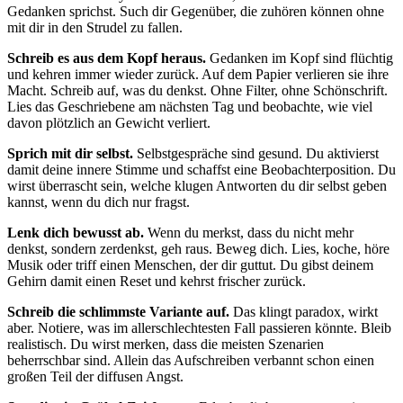
Gedanken sprichst. Such dir Gegenüber, die zuhören können ohne
mit dir in den Strudel zu fallen.
Schreib es aus dem Kopf heraus.
Gedanken im Kopf sind flüchtig
und kehren immer wieder zurück. Auf dem Papier verlieren sie ihre
Macht. Schreib auf, was du denkst. Ohne Filter, ohne Schönschrift.
Lies das Geschriebene am nächsten Tag und beobachte, wie viel
davon plötzlich an Gewicht verliert.
Sprich mit dir selbst.
Selbstgespräche sind gesund. Du aktivierst
damit deine innere Stimme und schaffst eine Beobachterposition. Du
wirst überrascht sein, welche klugen Antworten du dir selbst geben
kannst, wenn du dich nur fragst.
Lenk dich bewusst ab.
Wenn du merkst, dass du nicht mehr
denkst, sondern zerdenkst, geh raus. Beweg dich. Lies, koche, höre
Musik oder triff einen Menschen, der dir guttut. Du gibst deinem
Gehirn damit einen Reset und kehrst frischer zurück.
Schreib die schlimmste Variante auf.
Das klingt paradox, wirkt
aber. Notiere, was im allerschlechtesten Fall passieren könnte. Bleib
realistisch. Du wirst merken, dass die meisten Szenarien
beherrschbar sind. Allein das Aufschreiben verbannt schon einen
großen Teil der diffusen Angst.