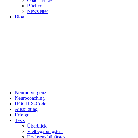
Coach-Finder
Bücher
Newsletter
Blog
Neurodivergenz
Neurocoaching
HOCHiX-Code
Ausbildung
Erfolge
Tests
Überblick
Vielbegabungstest
Hochsensibilitätstest