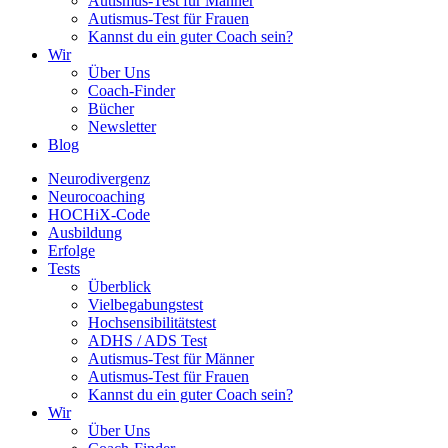
Autismus-Test für Männer
Autismus-Test für Frauen
Kannst du ein guter Coach sein?
Wir
Über Uns
Coach-Finder
Bücher
Newsletter
Blog
Neurodivergenz
Neurocoaching
HOCHiX-Code
Ausbildung
Erfolge
Tests
Überblick
Vielbegabungstest
Hochsensibilitätstest
ADHS / ADS Test
Autismus-Test für Männer
Autismus-Test für Frauen
Kannst du ein guter Coach sein?
Wir
Über Uns