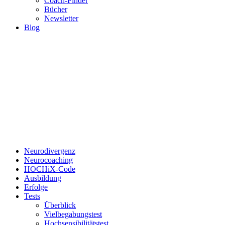
Coach-Finder
Bücher
Newsletter
Blog
Neurodivergenz
Neurocoaching
HOCHiX-Code
Ausbildung
Erfolge
Tests
Überblick
Vielbegabungstest
Hochsensibilitätstest