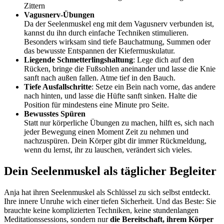
Zittern
Vagusnerv-Übungen
Da der Seelenmuskel eng mit dem Vagusnerv verbunden ist,
kannst du ihn durch einfache Techniken stimulieren.
Besonders wirksam sind tiefe Bauchatmung, Summen oder
das bewusste Entspannen der Kiefermuskulatur.
Liegende Schmetterlingshaltung
: Lege dich auf den
Rücken, bringe die Fußsohlen aneinander und lasse die Knie
sanft nach außen fallen. Atme tief in den Bauch.
Tiefe Ausfallschritte
: Setze ein Bein nach vorne, das andere
nach hinten, und lasse die Hüfte sanft sinken. Halte die
Position für mindestens eine Minute pro Seite.
Bewusstes Spüren
Statt nur körperliche Übungen zu machen, hilft es, sich nach
jeder Bewegung einen Moment Zeit zu nehmen und
nachzuspüren. Dein Körper gibt dir immer Rückmeldung,
wenn du lernst, ihr zu lauschen, verändert sich vieles.
Dein Seelenmuskel als täglicher Begleiter
Anja hat ihren Seelenmuskel als Schlüssel zu sich selbst entdeckt.
Ihre innere Unruhe wich einer tiefen Sicherheit. Und das Beste: Sie
brauchte keine komplizierten Techniken, keine stundenlangen
Meditationssessions, sondern nur
die Bereitschaft, ihrem Körper