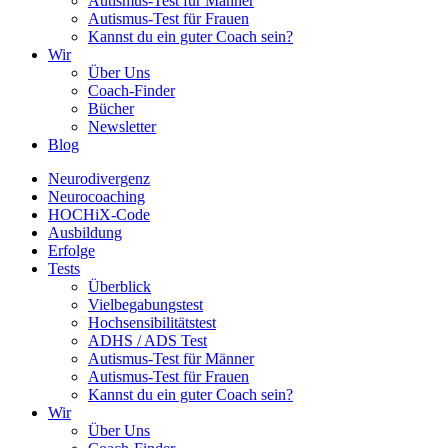
Autismus-Test für Männer
Autismus-Test für Frauen
Kannst du ein guter Coach sein?
Wir
Über Uns
Coach-Finder
Bücher
Newsletter
Blog
Neurodivergenz
Neurocoaching
HOCHiX-Code
Ausbildung
Erfolge
Tests
Überblick
Vielbegabungstest
Hochsensibilitätstest
ADHS / ADS Test
Autismus-Test für Männer
Autismus-Test für Frauen
Kannst du ein guter Coach sein?
Wir
Über Uns