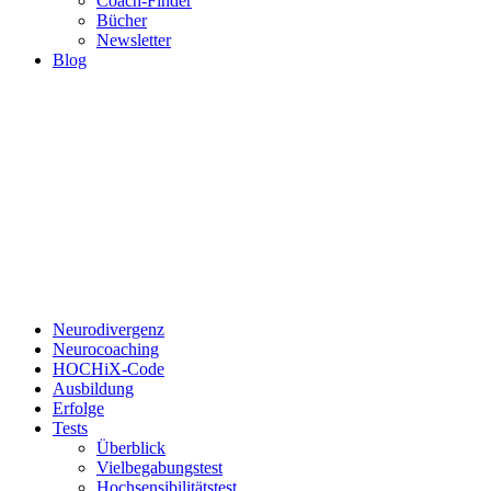
Coach-Finder
Bücher
Newsletter
Blog
Neurodivergenz
Neurocoaching
HOCHiX-Code
Ausbildung
Erfolge
Tests
Überblick
Vielbegabungstest
Hochsensibilitätstest