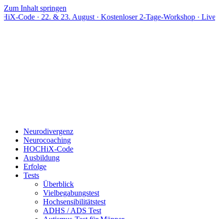
Zum Inhalt springen
 22. & 23. August · Kostenloser 2-Tage-Workshop · Live online
Neurodivergenz
Neurocoaching
HOCHiX-Code
Ausbildung
Erfolge
Tests
Überblick
Vielbegabungstest
Hochsensibilitätstest
ADHS / ADS Test