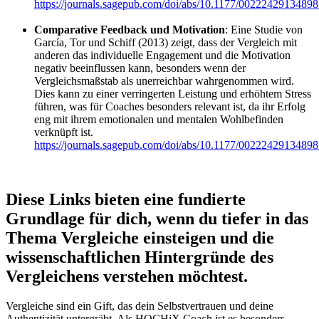
https://journals.sagepub.com/doi/abs/10.1177/0022242913489
Comparative Feedback und Motivation
: Eine Studie von
García, Tor und Schiff (2013) zeigt, dass der Vergleich mit
anderen das individuelle Engagement und die Motivation
negativ beeinflussen kann, besonders wenn der
Vergleichsmaßstab als unerreichbar wahrgenommen wird.
Dies kann zu einer verringerten Leistung und erhöhtem Stress
führen, was für Coaches besonders relevant ist, da ihr Erfolg
eng mit ihrem emotionalen und mentalen Wohlbefinden
verknüpft ist.
https://journals.sagepub.com/doi/abs/10.1177/0022242913489
Diese Links bieten eine fundierte
Grundlage für dich, wenn du tiefer in das
Thema Vergleiche einsteigen und die
wissenschaftlichen Hintergründe des
Vergleichens verstehen möchtest.
Vergleiche sind ein Gift, das dein Selbstvertrauen und deine
Authentizität untergräbt. Als HOCHiX Coach ist es besonders