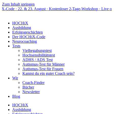
Zum Inhalt springen
 & 23. August · Kostenloser 2-Tage-Workshop · Live online
HOCHiX
Ausbildung
Erfolgsgeschichten
Der HOCHiX-Code
Neurocoaching
Tests
Vielbegabungstest
Hochsensibilitätstest
ADHS / ADS Test
Autismus-Test für Männer
Autismus-Test für Frauen
Kannst du ein guter Coach sein?
Wir
Coach-Finder
Bücher
Newsletter
Blog
HOCHiX
Ausbildung