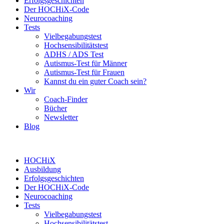
Erfolgsgeschichten
Der HOCHiX-Code
Neurocoaching
Tests
Vielbegabungstest
Hochsensibilitätstest
ADHS / ADS Test
Autismus-Test für Männer
Autismus-Test für Frauen
Kannst du ein guter Coach sein?
Wir
Coach-Finder
Bücher
Newsletter
Blog
HOCHiX
Ausbildung
Erfolgsgeschichten
Der HOCHiX-Code
Neurocoaching
Tests
Vielbegabungstest
Hochsensibilitätstest