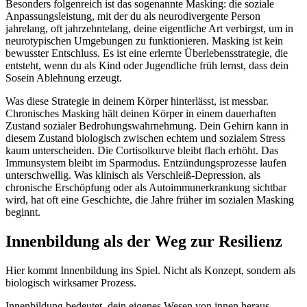
Besonders folgenreich ist das sogenannte Masking: die soziale
Anpassungsleistung, mit der du als neurodivergente Person
jahrelang, oft jahrzehntelang, deine eigentliche Art verbirgst, um in
neurotypischen Umgebungen zu funktionieren. Masking ist kein
bewusster Entschluss. Es ist eine erlernte Überlebensstrategie, die
entsteht, wenn du als Kind oder Jugendliche früh lernst, dass dein
Sosein Ablehnung erzeugt.
Was diese Strategie in deinem Körper hinterlässt, ist messbar.
Chronisches Masking hält deinen Körper in einem dauerhaften
Zustand sozialer Bedrohungswahrnehmung. Dein Gehirn kann in
diesem Zustand biologisch zwischen echtem und sozialem Stress
kaum unterscheiden. Die Cortisolkurve bleibt flach erhöht. Das
Immunsystem bleibt im Sparmodus. Entzündungsprozesse laufen
unterschwellig. Was klinisch als Verschleiß-Depression, als
chronische Erschöpfung oder als Autoimmunerkrankung sichtbar
wird, hat oft eine Geschichte, die Jahre früher im sozialen Masking
beginnt.
Innenbildung als der Weg zur Resilienz
Hier kommt Innenbildung ins Spiel. Nicht als Konzept, sondern als
biologisch wirksamer Prozess.
Innenbildung bedeutet, dein eigenes Wesen von innen heraus