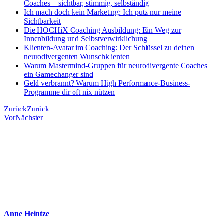
Coaches – sichtbar, stimmig, selbständig
Ich mach doch kein Marketing: Ich putz nur meine
Sichtbarkeit
Die HOCHiX Coaching Ausbildung: Ein Weg zur
Innenbildung und Selbstverwirklichung
Klienten-Avatar im Coaching: Der Schlüssel zu deinen
neurodivergenten Wunschklienten
Warum Mastermind-Gruppen für neurodivergente Coaches
ein Gamechanger sind
Geld verbrannt? Warum High Performance-Business-
Programme dir oft nix nützen
Zurück
Zurück
Vor
Nächster
Anne Heintze