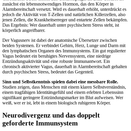
zunächst ein lebensnotwendiges Hormon, das den Körper in
Alarmbereitschaft versetzt. Wird es dauerhaft erhöht, unterdrückt es
jedoch die Aktivität von T-Zellen und natürlichen Killerzellen, also
jenen Zellen, die Krankheitserreger und entartete Zellen bekämpfen.
Das Ergebnis: Wer dauerhaft unter psychischem Stress steht, ist
körperlich angreifbarer.
Der Vagusnerv ist dabei der anatomische Übersetzer zwischen
beiden Systemen. Er verbindet Gehirn, Herz, Lunge und Darm mit
den lymphatischen Organen des Immunsystems. Ein gut regulierter
Vagus bedeutet ein beruhigtes Nervensystem, eine niedrige
Entzündungsaktivität und eine robuste Immunantwort. Ein
chronisch aktivierter Vagus, dauerhaft in Alarmbereitschaft gehalten
durch psychischen Stress, bedeutet das Gegenteil.
Sinn und Selbstkenntnis spielen dabei eine messbare Rolle.
Studien zeigen, dass Menschen mit einem klaren Selbstverständnis,
einem tragfähigen Identitätsgefühl und einem erlebten Lebenssinn
signifikant geringere Entzündungsmarker im Blut aufweisen. Wer
weiß, wer er ist, lebt in einem biologisch ruhigeren Körper.
Neurodivergenz und das doppelt
geforderte Immunsystem