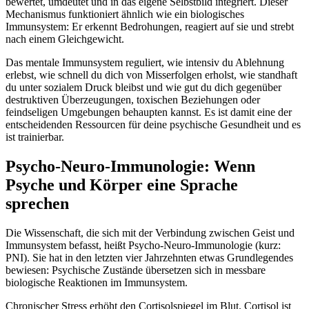
bewertet, umdeutet und in das eigene Selbstbild integriert. Dieser
Mechanismus funktioniert ähnlich wie ein biologisches
Immunsystem: Er erkennt Bedrohungen, reagiert auf sie und strebt
nach einem Gleichgewicht.
Das mentale Immunsystem reguliert, wie intensiv du Ablehnung
erlebst, wie schnell du dich von Misserfolgen erholst, wie standhaft
du unter sozialem Druck bleibst und wie gut du dich gegenüber
destruktiven Überzeugungen, toxischen Beziehungen oder
feindseligen Umgebungen behaupten kannst. Es ist damit eine der
entscheidenden Ressourcen für deine psychische Gesundheit und es
ist trainierbar.
Psycho-Neuro-Immunologie: Wenn
Psyche und Körper eine Sprache
sprechen
Die Wissenschaft, die sich mit der Verbindung zwischen Geist und
Immunsystem befasst, heißt Psycho-Neuro-Immunologie (kurz:
PNI). Sie hat in den letzten vier Jahrzehnten etwas Grundlegendes
bewiesen: Psychische Zustände übersetzen sich in messbare
biologische Reaktionen im Immunsystem.
Chronischer Stress erhöht den Cortisolspiegel im Blut. Cortisol ist