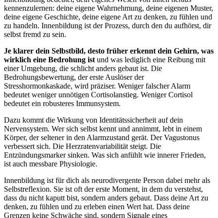
kennenzulernen: deine eigene Wahrnehmung, deine eigenen Muster,
deine eigene Geschichte, deine eigene Art zu denken, zu fühlen und
zu handeln. Innenbildung ist der Prozess, durch den du aufhörst, dir
selbst fremd zu sein.
Je klarer dein Selbstbild, desto früher erkennt dein Gehirn, was
wirklich eine Bedrohung ist
und was lediglich eine Reibung mit
einer Umgebung, die schlicht anders gebaut ist. Die
Bedrohungsbewertung, der erste Auslöser der
Stresshormonkaskade, wird präziser. Weniger falscher Alarm
bedeutet weniger unnötigen Cortisolanstieg. Weniger Cortisol
bedeutet ein robusteres Immunsystem.
Dazu kommt die Wirkung von Identitätssicherheit auf dein
Nervensystem. Wer sich selbst kennt und annimmt, lebt in einem
Körper, der seltener in den Alarmzustand gerät. Der Vagustonus
verbessert sich. Die Herzratenvariabilität steigt. Die
Entzündungsmarker sinken. Was sich anfühlt wie innerer Frieden,
ist auch messbare Physiologie.
Innenbildung ist für dich als neurodivergente Person dabei mehr als
Selbstreflexion. Sie ist oft der erste Moment, in dem du verstehst,
dass du nicht kaputt bist, sondern anders gebaut. Dass deine Art zu
denken, zu fühlen und zu erleben einen Wert hat. Dass deine
Grenzen keine Schwäche sind, sondern Signale eines