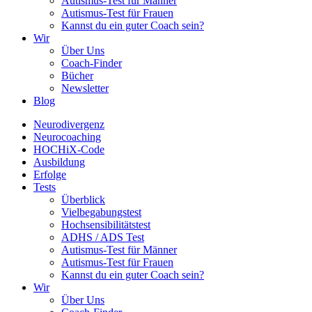
Autismus-Test für Männer
Autismus-Test für Frauen
Kannst du ein guter Coach sein?
Wir
Über Uns
Coach-Finder
Bücher
Newsletter
Blog
Neurodivergenz
Neurocoaching
HOCHiX-Code
Ausbildung
Erfolge
Tests
Überblick
Vielbegabungstest
Hochsensibilitätstest
ADHS / ADS Test
Autismus-Test für Männer
Autismus-Test für Frauen
Kannst du ein guter Coach sein?
Wir
Über Uns