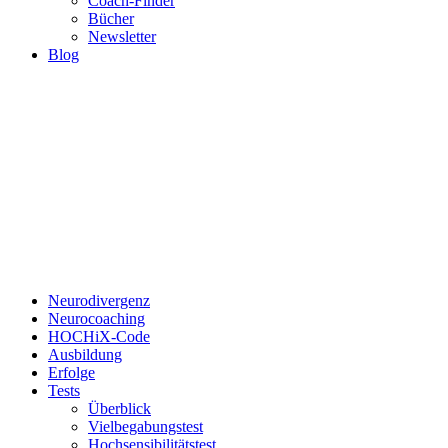
Coach-Finder
Bücher
Newsletter
Blog
Neurodivergenz
Neurocoaching
HOCHiX-Code
Ausbildung
Erfolge
Tests
Überblick
Vielbegabungstest
Hochsensibilitätstest