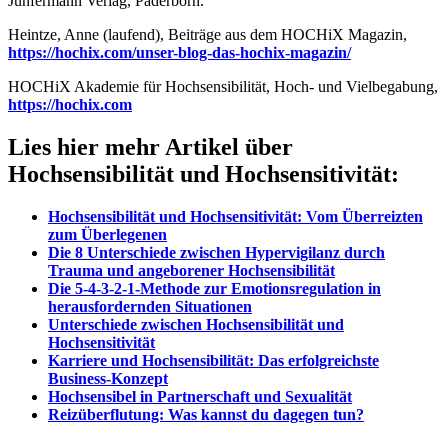
Junfermann Verlag, Paderborn.
Heintze, Anne (laufend), Beiträge aus dem HOCHiX Magazin,
https://hochix.com/unser-blog-das-hochix-magazin/
HOCHiX Akademie für Hochsensibilität, Hoch- und Vielbegabung,
https://hochix.com
Lies hier mehr Artikel über
Hochsensibilität und Hochsensitivität:
Hochsensibilität und Hochsensitivität: Vom Überreizten
zum Überlegenen
Die 8 Unterschiede zwischen Hypervigilanz durch
Trauma und angeborener Hochsensibilität
Die 5-4-3-2-1-Methode zur Emotionsregulation in
herausfordernden Situationen
Unterschiede zwischen Hochsensibilität und
Hochsensitivität
Karriere und Hochsensibilität: Das erfolgreichste
Business-Konzept
Hochsensibel in Partnerschaft und Sexualität
Reizüberflutung: Was kannst du dagegen tun?