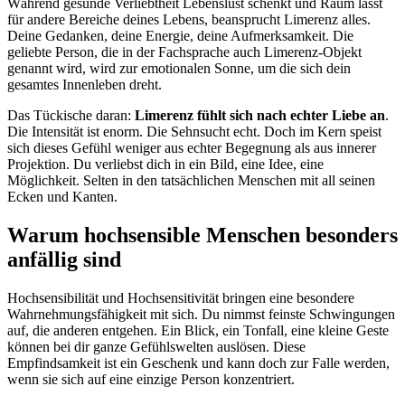
Während gesunde Verliebtheit Lebenslust schenkt und Raum lässt
für andere Bereiche deines Lebens, beansprucht Limerenz alles.
Deine Gedanken, deine Energie, deine Aufmerksamkeit. Die
geliebte Person, die in der Fachsprache auch Limerenz-Objekt
genannt wird, wird zur emotionalen Sonne, um die sich dein
gesamtes Innenleben dreht.
Das Tückische daran:
Limerenz fühlt sich nach echter Liebe an
.
Die Intensität ist enorm. Die Sehnsucht echt. Doch im Kern speist
sich dieses Gefühl weniger aus echter Begegnung als aus innerer
Projektion. Du verliebst dich in ein Bild, eine Idee, eine
Möglichkeit. Selten in den tatsächlichen Menschen mit all seinen
Ecken und Kanten.
Warum hochsensible Menschen besonders
anfällig sind
Hochsensibilität und Hochsensitivität bringen eine besondere
Wahrnehmungsfähigkeit mit sich. Du nimmst feinste Schwingungen
auf, die anderen entgehen. Ein Blick, ein Tonfall, eine kleine Geste
können bei dir ganze Gefühlswelten auslösen. Diese
Empfindsamkeit ist ein Geschenk und kann doch zur Falle werden,
wenn sie sich auf eine einzige Person konzentriert.