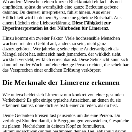
Wo andere Menschen einen kurzen Blickkontakt einfach als nett
empfinden, spürst du womöglich eine ganze Bedeutungsebene
dahinter. Du deutest, interpretierst, fühlst hinein. Aus einer
Höflichkeit wird in deinem System eine geheime Botschaft. Aus
einem Lächeln eine Liebeserklärung.
Diese Fähigkeit zur
Hyperinterpretation ist der Nährboden für Limerenz.
Hinzu kommt ein zweiter Faktor. Viele hochsensible Menschen
wachsen mit dem Gefühl auf, anders zu sein, nicht ganz
dazuzugehören. Wer jahrelang seine eigene Andersartigkeit als
Mangel erlebt hat, sehnt sich nach jemandem, der wirklich sieht,
wirklich versteht, wirklich erreichbar ist. Diese Sehnsucht kann sich
dann mit voller Wucht auf eine einzige Person richten, die scheinbar
das Versprechen einer endlichen Erlösung verkörpert.
Die Merkmale der Limerenz erkennen
Wie unterscheidet sich Limerenz nun konkret von einer gesunden
Verliebtheit? Es gibt einige typische Anzeichen, an denen du sie
erkennen kannst, ohne dich selbst kleiner zu reden, als du bist.
Deine Gedanken kreisen fast pausenlos um die eine Person. Du
verbringst Stunden damit, dir Begegnungen vorzustellen, Gespräche
zu planen, Nachrichten in deinem Kopf zu formulieren.
Stimmungsschwankungen bestimmen deinen Tag, abhängig davon,