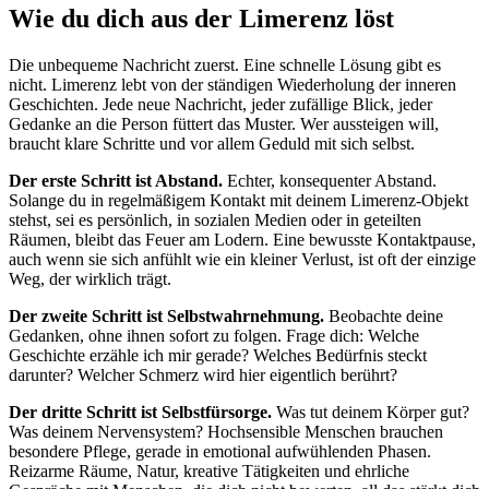
Wie du dich aus der Limerenz löst
Die unbequeme Nachricht zuerst. Eine schnelle Lösung gibt es
nicht. Limerenz lebt von der ständigen Wiederholung der inneren
Geschichten. Jede neue Nachricht, jeder zufällige Blick, jeder
Gedanke an die Person füttert das Muster. Wer aussteigen will,
braucht klare Schritte und vor allem Geduld mit sich selbst.
Der erste Schritt ist Abstand.
Echter, konsequenter Abstand.
Solange du in regelmäßigem Kontakt mit deinem Limerenz-Objekt
stehst, sei es persönlich, in sozialen Medien oder in geteilten
Räumen, bleibt das Feuer am Lodern. Eine bewusste Kontaktpause,
auch wenn sie sich anfühlt wie ein kleiner Verlust, ist oft der einzige
Weg, der wirklich trägt.
Der zweite Schritt ist Selbstwahrnehmung.
Beobachte deine
Gedanken, ohne ihnen sofort zu folgen. Frage dich: Welche
Geschichte erzähle ich mir gerade? Welches Bedürfnis steckt
darunter? Welcher Schmerz wird hier eigentlich berührt?
Der dritte Schritt ist Selbstfürsorge.
Was tut deinem Körper gut?
Was deinem Nervensystem? Hochsensible Menschen brauchen
besondere Pflege, gerade in emotional aufwühlenden Phasen.
Reizarme Räume, Natur, kreative Tätigkeiten und ehrliche