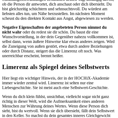
ob die Person dir antwortet, dich anschaut oder dich übersieht. Du
bist gleichzeitig schüchtern und sehnsuchtsvoll. Du würdest am
liebsten alles tun, um Nähe herzustellen. Im nächsten Moment
scheust du den direkten Kontakt aus Angst, abgewiesen zu werden.
Negative Eigenschaften der angebeteten Person nimmst du
nicht wahr
oder du redest sie dir schön. Du baust dir eine
Wunschvorstellung, in der dein Gegenüber nahezu vollkommen ist,
selbst dann, wenn äußere Hinweise klar etwas anderes zeigen. Wird
die Zuneigung von außen gestört, etwa durch andere Beziehungen
oder durch Distanz, steigert das die Limerenz oft noch. Was
unerreichbar erscheint, brennt heißer.
Limerenz als Spiegel deines Selbstwerts
Hier liegt ein wichtiger Hinweis, der in der HOCHiX-Akademie
immer wieder zentral wird. Limerenz ist selten nur eine
Liebesgeschichte. Sie ist meist auch eine Selbstwert-Geschichte.
Wenn du dich klein fühlst, unsichtbar, vielleicht sogar nicht ganz
richtig in dieser Welt, wird die Aufmerksamkeit eines anderen
Menschen zur Währung deines Wertes. Wenn diese Person dich
sieht, bist du wertvoll. Wenn sie dich übersieht, fällt dein Selbstwert
in den Keller. So machst du dein gesamtes inneres Gleichgewicht