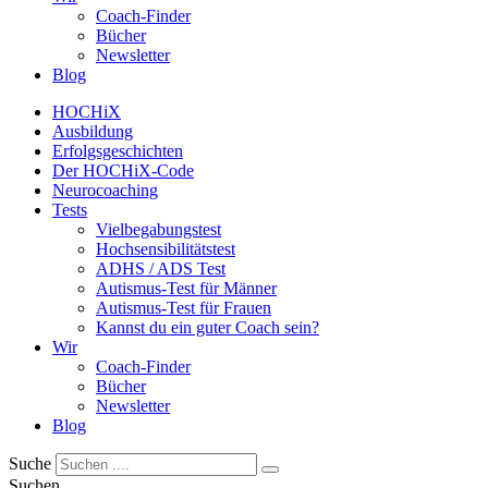
Coach-Finder
Bücher
Newsletter
Blog
HOCHiX
Ausbildung
Erfolgsgeschichten
Der HOCHiX-Code
Neurocoaching
Tests
Vielbegabungstest
Hochsensibilitätstest
ADHS / ADS Test
Autismus-Test für Männer
Autismus-Test für Frauen
Kannst du ein guter Coach sein?
Wir
Coach-Finder
Bücher
Newsletter
Blog
Suche
Suchen