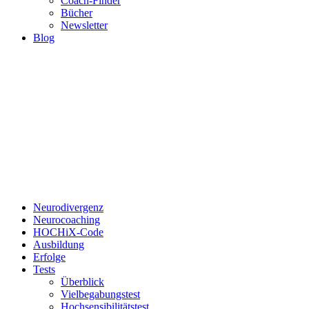
Coach-Finder
Bücher
Newsletter
Blog
Neurodivergenz
Neurocoaching
HOCHiX-Code
Ausbildung
Erfolge
Tests
Überblick
Vielbegabungstest
Hochsensibilitätstest