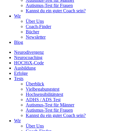
Autismus-Test für Männer
Autismus-Test für Frauen
Kannst du ein guter Coach sein?
Wir
Über Uns
Coach-Finder
Bücher
Newsletter
Blog
Neurodivergenz
Neurocoaching
HOCHiX-Code
Ausbildung
Erfolge
Tests
Überblick
Vielbegabungstest
Hochsensibilitätstest
ADHS / ADS Test
Autismus-Test für Männer
Autismus-Test für Frauen
Kannst du ein guter Coach sein?
Wir
Über Uns