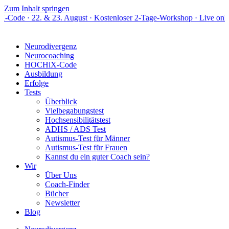
Zum Inhalt springen
 & 23. August · Kostenloser 2-Tage-Workshop · Live online
Neurodivergenz
Neurocoaching
HOCHiX-Code
Ausbildung
Erfolge
Tests
Überblick
Vielbegabungstest
Hochsensibilitätstest
ADHS / ADS Test
Autismus-Test für Männer
Autismus-Test für Frauen
Kannst du ein guter Coach sein?
Wir
Über Uns
Coach-Finder
Bücher
Newsletter
Blog