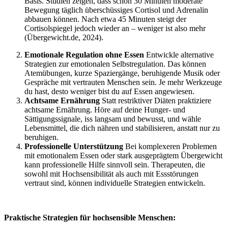
Basis. Studien zeigen, dass schon 30 Minuten moderate
Bewegung täglich überschüssiges Cortisol und Adrenalin
abbauen können. Nach etwa 45 Minuten steigt der
Cortisolspiegel jedoch wieder an – weniger ist also mehr
(Übergewicht.de, 2024).
Emotionale Regulation ohne Essen
Entwickle alternative
Strategien zur emotionalen Selbstregulation. Das können
Atemübungen, kurze Spaziergänge, beruhigende Musik oder
Gespräche mit vertrauten Menschen sein. Je mehr Werkzeuge
du hast, desto weniger bist du auf Essen angewiesen.
Achtsame Ernährung
Statt restriktiver Diäten praktiziere
achtsame Ernährung. Höre auf deine Hunger- und
Sättigungssignale, iss langsam und bewusst, und wähle
Lebensmittel, die dich nähren und stabilisieren, anstatt nur zu
beruhigen.
Professionelle Unterstützung
Bei komplexeren Problemen
mit emotionalem Essen oder stark ausgeprägtem Übergewicht
kann professionelle Hilfe sinnvoll sein. Therapeuten, die
sowohl mit Hochsensibilität als auch mit Essstörungen
vertraut sind, können individuelle Strategien entwickeln.
Praktische Strategien für hochsensible Menschen: