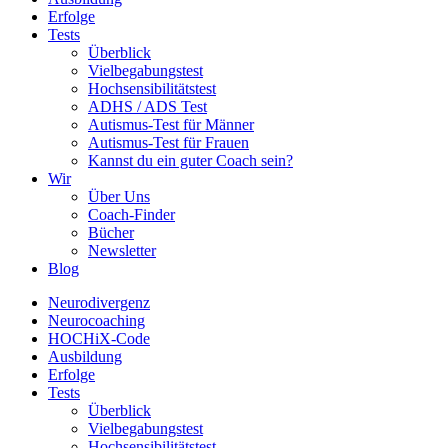
Erfolge
Tests
Überblick
Vielbegabungstest
Hochsensibilitätstest
ADHS / ADS Test
Autismus-Test für Männer
Autismus-Test für Frauen
Kannst du ein guter Coach sein?
Wir
Über Uns
Coach-Finder
Bücher
Newsletter
Blog
Neurodivergenz
Neurocoaching
HOCHiX-Code
Ausbildung
Erfolge
Tests
Überblick
Vielbegabungstest
Hochsensibilitätstest