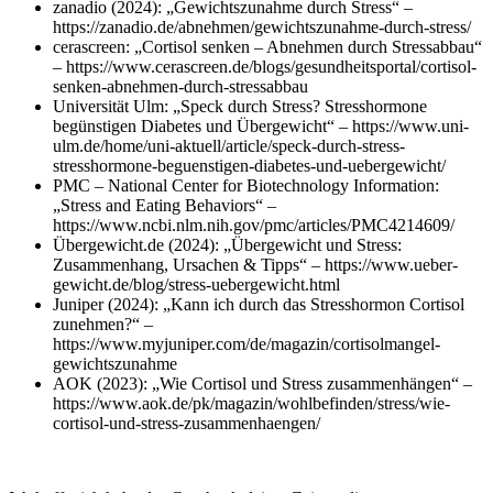
zanadio (2024): „Gewichtszunahme durch Stress“ –
https://zanadio.de/abnehmen/gewichtszunahme-durch-stress/
cerascreen: „Cortisol senken – Abnehmen durch Stressabbau“
– https://www.cerascreen.de/blogs/gesundheitsportal/cortisol-
senken-abnehmen-durch-stressabbau
Universität Ulm: „Speck durch Stress? Stresshormone
begünstigen Diabetes und Übergewicht“ – https://www.uni-
ulm.de/home/uni-aktuell/article/speck-durch-stress-
stresshormone-beguenstigen-diabetes-und-uebergewicht/
PMC – National Center for Biotechnology Information:
„Stress and Eating Behaviors“ –
https://www.ncbi.nlm.nih.gov/pmc/articles/PMC4214609/
Übergewicht.de (2024): „Übergewicht und Stress:
Zusammenhang, Ursachen & Tipps“ – https://www.ueber-
gewicht.de/blog/stress-uebergewicht.html
Juniper (2024): „Kann ich durch das Stresshormon Cortisol
zunehmen?“ –
https://www.myjuniper.com/de/magazin/cortisolmangel-
gewichtszunahme
AOK (2023): „Wie Cortisol und Stress zusammenhängen“ –
https://www.aok.de/pk/magazin/wohlbefinden/stress/wie-
cortisol-und-stress-zusammenhaengen/