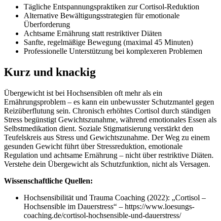
Tägliche Entspannungspraktiken zur Cortisol-Reduktion
Alternative Bewältigungsstrategien für emotionale
Überforderung
Achtsame Ernährung statt restriktiver Diäten
Sanfte, regelmäßige Bewegung (maximal 45 Minuten)
Professionelle Unterstützung bei komplexeren Problemen
Kurz und knackig
Übergewicht ist bei Hochsensiblen oft mehr als ein
Ernährungsproblem – es kann ein unbewusster Schutzmantel gegen
Reizüberflutung sein. Chronisch erhöhtes Cortisol durch ständigen
Stress begünstigt Gewichtszunahme, während emotionales Essen als
Selbstmedikation dient. Soziale Stigmatisierung verstärkt den
Teufelskreis aus Stress und Gewichtszunahme. Der Weg zu einem
gesunden Gewicht führt über Stressreduktion, emotionale
Regulation und achtsame Ernährung – nicht über restriktive Diäten.
Verstehe dein Übergewicht als Schutzfunktion, nicht als Versagen.
Wissenschaftliche Quellen:
Hochsensibilität und Trauma Coaching (2022): „Cortisol –
Hochsensible im Dauerstress“ – https://www.loesungs-
coaching.de/cortisol-hochsensible-und-dauerstress/