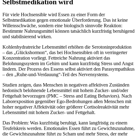
Selbstmedikation wird
Für viele Hochsensible wird Essen zu einer Form der
Selbstmedikation gegen emotionale Überforderung. Das ist keine
Willensschwäche, sondern eine biologisch sinnvolle Reaktion:
Bestimmte Nahrungsmittel können tatsächlich kurzfristig beruhigend
und stabilisierend wirken.
Kohlenhydratreiche Lebensmittel erhöhen die Serotoninproduktion
– das „Glückshormon“, das bei Hochsensiblen oft in verringerter
Konzentration vorliegt. Fettreiche Nahrung aktiviert das
Belohnungssystem im Gehirn und kann kurzfristig Stress und Angst
lindern. Der Prozess des Essens selbst aktiviert den Parasympathikus
– den „Ruhe-und-Verdauung“-Teil des Nervensystems.
Studien zeigen, dass Menschen in negativen affektiven Zuständen
hedonisch belohnende Lebensmittel mit hohem Zucker- und/oder
Fettgehalt bevorzugen (PMC – Stress and Eating Behaviors). Nach
Laborexposition gegenüber Ego-Bedrohungen aßen Menschen mit
hoher negativer Affektivität oder größerer Cortisolreaktivität mehr
Lebensmittel mit hohem Zucker- und Fettgehalt.
Das Problem: Was kurzfristig beruhigt, kann langfristig zu einem
Teufelskreis werden. Emotionales Essen führt zu Gewichtszunahme,
die Gewichtszunahme führt zu Scham und mehr Stress, der mehr