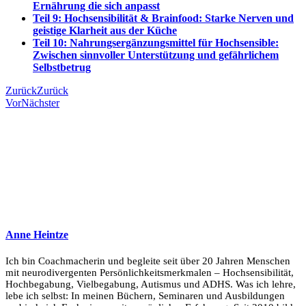
Ernährung die sich anpasst
Teil 9: Hochsensibilität & Brainfood: Starke Nerven und
geistige Klarheit aus der Küche
Teil 10:
Nahrungsergänzungsmittel für Hochsensible:
Zwischen sinnvoller Unterstützung und gefährlichem
Selbstbetrug
Zurück
Zurück
Vor
Nächster
Anne Heintze
Ich bin Coachmacherin und begleite seit über 20 Jahren Menschen
mit neurodivergenten Persönlichkeitsmerkmalen – Hochsensibilität,
Hochbegabung, Vielbegabung, Autismus und ADHS. Was ich lehre,
lebe ich selbst: In meinen Büchern, Seminaren und Ausbildungen