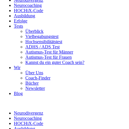
Neurodivergenz
Neurocoaching
HOCHiX-Code
Ausbildung
Erfolge
Tests
Überblick
Vielbegabungstest
Hochsensibilitätstest
ADHS / ADS Test
Autismus-Test für Männer
Autismus-Test für Frauen
Kannst du ein guter Coach sein?
Wir
Über Uns
Coach-Finder
Bücher
Newsletter
Blog
Neurodivergenz
Neurocoaching
HOCHiX-Code
Ausbildung