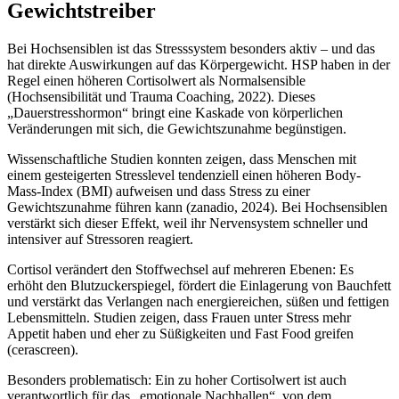
Gewichtstreiber
Bei Hochsensiblen ist das Stresssystem besonders aktiv – und das
hat direkte Auswirkungen auf das Körpergewicht. HSP haben in der
Regel einen höheren Cortisolwert als Normalsensible
(Hochsensibilität und Trauma Coaching, 2022). Dieses
„Dauerstresshormon“ bringt eine Kaskade von körperlichen
Veränderungen mit sich, die Gewichtszunahme begünstigen.
Wissenschaftliche Studien konnten zeigen, dass Menschen mit
einem gesteigerten Stresslevel tendenziell einen höheren Body-
Mass-Index (BMI) aufweisen und dass Stress zu einer
Gewichtszunahme führen kann (zanadio, 2024). Bei Hochsensiblen
verstärkt sich dieser Effekt, weil ihr Nervensystem schneller und
intensiver auf Stressoren reagiert.
Cortisol verändert den Stoffwechsel auf mehreren Ebenen: Es
erhöht den Blutzuckerspiegel, fördert die Einlagerung von Bauchfett
und verstärkt das Verlangen nach energiereichen, süßen und fettigen
Lebensmitteln. Studien zeigen, dass Frauen unter Stress mehr
Appetit haben und eher zu Süßigkeiten und Fast Food greifen
(cerascreen).
Besonders problematisch: Ein zu hoher Cortisolwert ist auch
verantwortlich für das „emotionale Nachhallen“, von dem