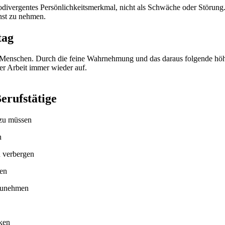
vergentes Persönlichkeitsmerkmal, nicht als Schwäche oder Störung. D
rnst zu nehmen.
tag
 Menschen. Durch die feine Wahrnehmung und das daraus folgende höher
er Arbeit immer wieder auf.
erufstätige
 zu müssen
n
u verbergen
hen
nzunehmen
ken