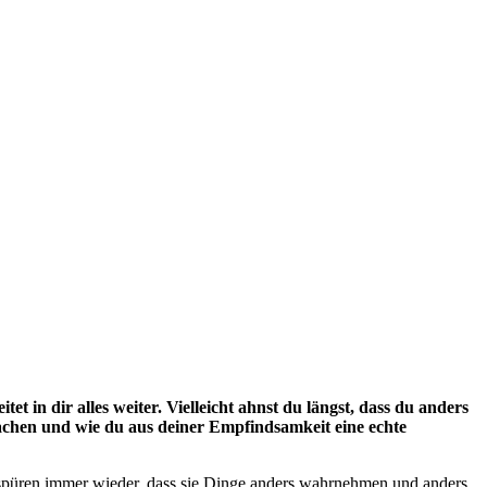
in dir alles weiter. Vielleicht ahnst du längst, dass du anders
machen und wie du aus deiner Empfindsamkeit eine echte
e spüren immer wieder, dass sie Dinge anders wahrnehmen und anders