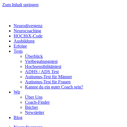
Zum Inhalt springen
Neurodivergenz
Neurocoaching
HOCHiX-Code
Ausbildung
Erfolge
Tests
Überblick
Vielbegabungstest
Hochsensibilitätstest
ADHS / ADS Test
Autismus-Test für Männer
Autismus-Test für Frauen
Kannst du ein guter Coach sein?
Wir
Über Uns
Coach-Finder
Bücher
Newsletter
Blog