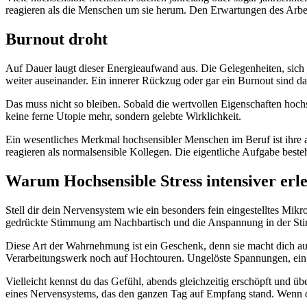
reagieren als die Menschen um sie herum. Den Erwartungen des Arbei
Burnout droht
Auf Dauer laugt dieser Energieaufwand aus. Die Gelegenheiten, sich 
weiter auseinander. Ein innerer Rückzug oder gar ein Burnout sind d
Das muss nicht so bleiben. Sobald die wertvollen Eigenschaften hochs
keine ferne Utopie mehr, sondern gelebte Wirklichkeit.
Ein wesentliches Merkmal hochsensibler Menschen im Beruf ist ihre 
reagieren als normalsensible Kollegen. Die eigentliche Aufgabe beste
Warum Hochsensible Stress intensiver erl
Stell dir dein Nervensystem wie ein besonders fein eingestelltes Mik
gedrückte Stimmung am Nachbartisch und die Anspannung in der Sti
Diese Art der Wahrnehmung ist ein Geschenk, denn sie macht dich auf
Verarbeitungswerk noch auf Hochtouren. Ungelöste Spannungen, ein k
Vielleicht kennst du das Gefühl, abends gleichzeitig erschöpft und ü
eines Nervensystems, das den ganzen Tag auf Empfang stand. Wenn du