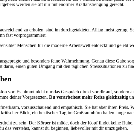
tgebers werden sie oft nur mit enormer Kraftanstrengung gerecht.
ausreichend zu erholen, sind im durchgetakteten Alltag meist gering.
ann fast vorprogrammiert.
ensibler Menschen für die moderne Arbeitswelt entdeckt und gelebt wer
ausgeprägte und besonders feine Wahrnehmung. Genau diese Gabe sorgt j
ht darin, einen guten Umgang mit den täglichen Stresssituationen zu fin
eben
rofon vor. Es nimmt nicht nur das Gespräch direkt vor dir auf, sonder
mme deiner Vorgesetzten.
Du verarbeitest mehr Reize gleichzeitig
und
merksam, vorausschauend und empathisch. Sie hat aber ihren Preis. Wo 
ritischer Blick, ein hektischer Tag im Großraumbüro hallen lange nac
berdreht zu sein. Der Körper ist müde, doch der Kopf findet keine Ruhe
 das verstehst, kannst du beginnen, liebevoller mit dir umzugehen.