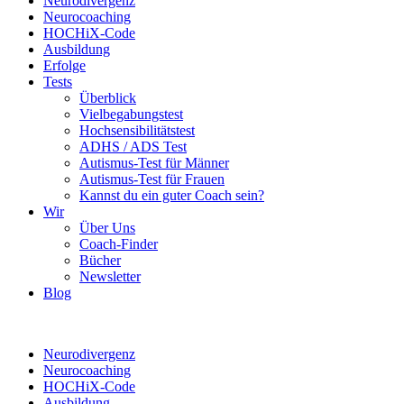
Neurodivergenz
Neurocoaching
HOCHiX-Code
Ausbildung
Erfolge
Tests
Überblick
Vielbegabungstest
Hochsensibilitätstest
ADHS / ADS Test
Autismus-Test für Männer
Autismus-Test für Frauen
Kannst du ein guter Coach sein?
Wir
Über Uns
Coach-Finder
Bücher
Newsletter
Blog
Neurodivergenz
Neurocoaching
HOCHiX-Code
Ausbildung