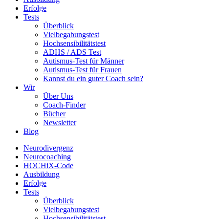
Erfolge
Tests
Überblick
Vielbegabungstest
Hochsensibilitätstest
ADHS / ADS Test
Autismus-Test für Männer
Autismus-Test für Frauen
Kannst du ein guter Coach sein?
Wir
Über Uns
Coach-Finder
Bücher
Newsletter
Blog
Neurodivergenz
Neurocoaching
HOCHiX-Code
Ausbildung
Erfolge
Tests
Überblick
Vielbegabungstest
Hochsensibilitätstest