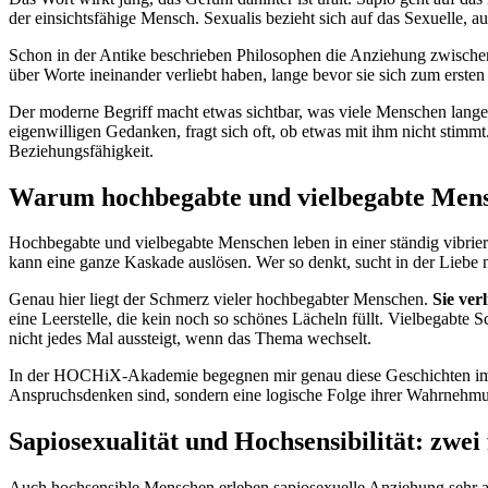
der einsichtsfähige Mensch. Sexualis bezieht sich auf das Sexuelle,
Schon in der Antike beschrieben Philosophen die Anziehung zwischen 
über Worte ineinander verliebt haben, lange bevor sie sich zum erst
Der moderne Begriff macht etwas sichtbar, was viele Menschen lange a
eigenwilligen Gedanken, fragt sich oft, ob etwas mit ihm nicht stim
Beziehungsfähigkeit.
Warum hochbegabte und vielbegabte Mensch
Hochbegabte und vielbegabte Menschen leben in einer ständig vibrie
kann eine ganze Kaskade auslösen. Wer so denkt, sucht in der Liebe ni
Genau hier liegt der Schmerz vieler hochbegabter Menschen.
Sie ver
eine Leerstelle, die kein noch so schönes Lächeln füllt. Vielbegabte
nicht jedes Mal aussteigt, wenn das Thema wechselt.
In der HOCHiX-Akademie begegnen mir genau diese Geschichten immer
Anspruchsdenken sind, sondern eine logische Folge ihrer Wahrnehmung
Sapiosexualität und Hochsensibilität: zwei
Auch hochsensible Menschen erleben sapiosexuelle Anziehung sehr aus