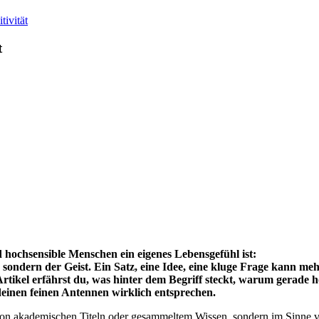
tivität
t
hochsensible Menschen ein eigenes Lebensgefühl ist:
 sondern der Geist. Ein Satz, eine Idee, eine kluge Frage kann me
 Artikel erfährst du, was hinter dem Begriff steckt, warum gerade
deinen feinen Antennen wirklich entsprechen.
von akademischen Titeln oder gesammeltem Wissen, sondern im Sinne v