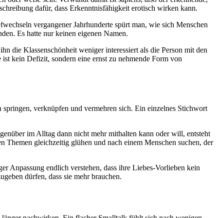
chreibung dafür, dass Erkenntnisfähigkeit erotisch wirken kann.
riefwechseln vergangener Jahrhunderte spürt man, wie sich Menschen
unden. Es hatte nur keinen eigenen Namen.
hn die Klassenschönheit weniger interessiert als die Person mit den
 ist kein Defizit, sondern eine ernst zu nehmende Form von
 springen, verknüpfen und vermehren sich. Ein einzelnes Stichwort
nüber im Alltag dann nicht mehr mithalten kann oder will, entsteht
vielen Themen gleichzeitig glühen und nach einem Menschen suchen, der
r Anpassung endlich verstehen, dass ihre Liebes-Vorlieben kein
zugeben dürfen, dass sie mehr brauchen.
 länger nachwirken. Ein flacher Smalltalk fühlt sich nach wenigen