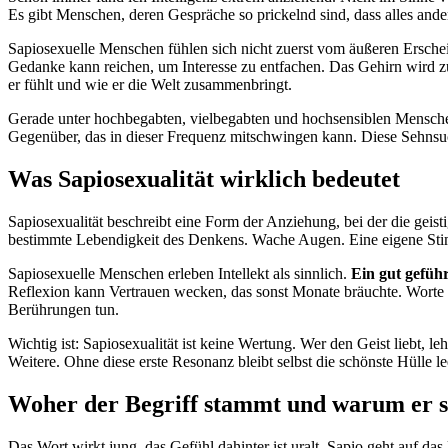
Es gibt Menschen, deren Gespräche so prickelnd sind, dass alles ander
Sapiosexuelle Menschen fühlen sich nicht zuerst vom äußeren Ersche
Gedanke kann reichen, um Interesse zu entfachen. Das Gehirn wird zum
er fühlt und wie er die Welt zusammenbringt.
Gerade unter hochbegabten, vielbegabten und hochsensiblen Menschen i
Gegenüber, das in dieser Frequenz mitschwingen kann. Diese Sehnsuch
Was Sapiosexualität wirklich bedeutet
Sapiosexualität beschreibt eine Form der Anziehung, bei der die geis
bestimmte Lebendigkeit des Denkens. Wache Augen. Eine eigene Stim
Sapiosexuelle Menschen erleben Intellekt als sinnlich.
Ein gut gefüh
Reflexion kann Vertrauen wecken, das sonst Monate bräuchte. Worte w
Berührungen tun.
Wichtig ist: Sapiosexualität ist keine Wertung. Wer den Geist liebt, l
Weitere. Ohne diese erste Resonanz bleibt selbst die schönste Hülle le
Woher der Begriff stammt und warum er so
Das Wort wirkt jung, das Gefühl dahinter ist uralt. Sapio geht auf da