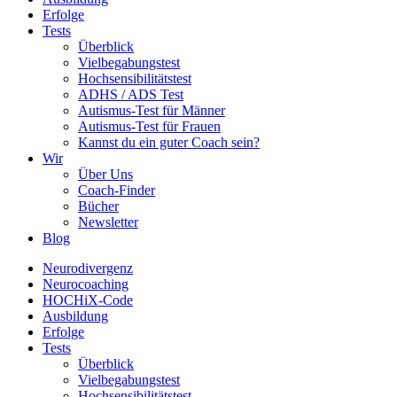
Erfolge
Tests
Überblick
Vielbegabungstest
Hochsensibilitätstest
ADHS / ADS Test
Autismus-Test für Männer
Autismus-Test für Frauen
Kannst du ein guter Coach sein?
Wir
Über Uns
Coach-Finder
Bücher
Newsletter
Blog
Neurodivergenz
Neurocoaching
HOCHiX-Code
Ausbildung
Erfolge
Tests
Überblick
Vielbegabungstest
Hochsensibilitätstest