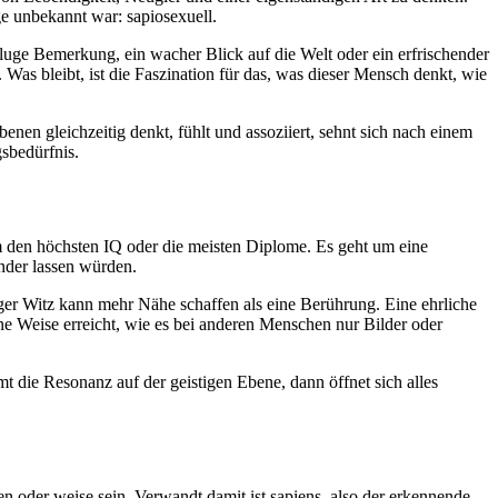
ge unbekannt war: sapiosexuell.
uge Bemerkung, ein wacher Blick auf die Welt oder ein erfrischender
Was bleibt, ist die Faszination für das, was dieser Mensch denkt, wie
nen gleichzeitig denkt, fühlt und assoziiert, sehnt sich nach einem
sbedürfnis.
um den höchsten IQ oder die meisten Diplome. Es geht um eine
nder lassen würden.
ger Witz kann mehr Nähe schaffen als eine Berührung. Eine ehrliche
e Weise erreicht, wie es bei anderen Menschen nur Bilder oder
mmt die Resonanz auf der geistigen Ebene, dann öffnet sich alles
en oder weise sein. Verwandt damit ist sapiens, also der erkennende,