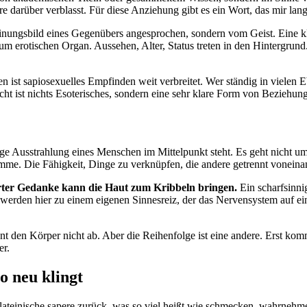
e darüber verblasst. Für diese Anziehung gibt es ein Wort, das mir lan
inungsbild eines Gegenübers angesprochen, sondern vom Geist. Eine kl
 erotischen Organ. Aussehen, Alter, Status treten in den Hintergrund. 
st sapiosexuelles Empfinden weit verbreitet. Wer ständig in vielen Ebe
t ist nichts Esoterisches, sondern eine sehr klare Form von Beziehung
tige Ausstrahlung eines Menschen im Mittelpunkt steht. Es geht nicht 
me. Die Fähigkeit, Dinge zu verknüpfen, die andere getrennt voneina
rter Gedanke kann die Haut zum Kribbeln bringen.
Ein scharfsinni
erden hier zu einem eigenen Sinnesreiz, der das Nervensystem auf ein
ehnt den Körper nicht ab. Aber die Reihenfolge ist eine andere. Erst ko
er.
 neu klingt
s lateinische sapere zurück, was so viel heißt wie schmecken, wahrnehm