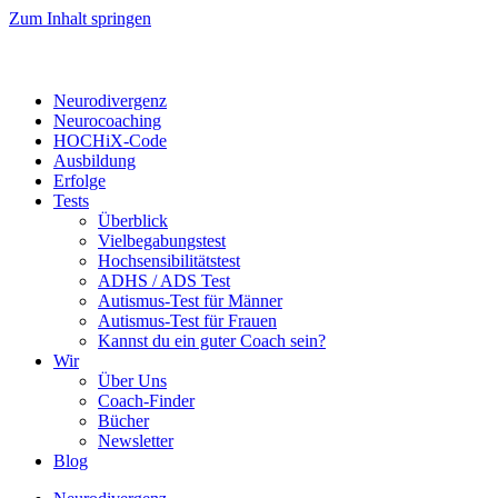
Zum Inhalt springen
Neurodivergenz
Neurocoaching
HOCHiX-Code
Ausbildung
Erfolge
Tests
Überblick
Vielbegabungstest
Hochsensibilitätstest
ADHS / ADS Test
Autismus-Test für Männer
Autismus-Test für Frauen
Kannst du ein guter Coach sein?
Wir
Über Uns
Coach-Finder
Bücher
Newsletter
Blog