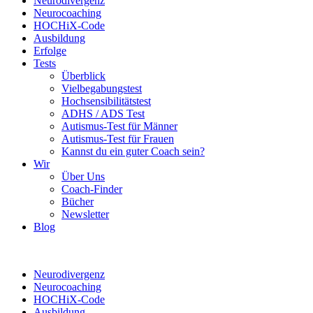
Neurodivergenz
Neurocoaching
HOCHiX-Code
Ausbildung
Erfolge
Tests
Überblick
Vielbegabungstest
Hochsensibilitätstest
ADHS / ADS Test
Autismus-Test für Männer
Autismus-Test für Frauen
Kannst du ein guter Coach sein?
Wir
Über Uns
Coach-Finder
Bücher
Newsletter
Blog
Neurodivergenz
Neurocoaching
HOCHiX-Code
Ausbildung