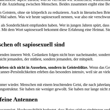
 auf die Anziehung zwischen Menschen. Beides zusammen ergibt eine Bes
Geistern, ohne sie körperlich zu reduzieren. Auch in literarischen B
en Mal sahen. Was wir heute sapiosexuell nennen, war also nie verschw
ls Sonderlichkeit empfunden haben. Wer in jungen Jahren spürt, dass i
mt. Mit dem Wort sapiosexuell bekommt diese Erfahrung eine Heimat. Sie
en oft sapiosexuell sind
renden inneren Welt. Gedanken folgen nicht brav nacheinander, sondern
cht jemanden, der mitliest, sondern jemanden, der mitspielt.
lieben sich nicht in Aussehen, sondern in Geistesblitze.
Wenn das Gege
 Scanner-Persönlichkeiten erleben das besonders intensiv, weil sie an 
 wieder. Menschen mit einem leuchtenden Geist, die nach jahrelange
sstruktur. Sie haben nie weniger gewollt. Sie haben nur lange nicht 
 feine Antennen
geprägt. Hochsensibilität bedeutet, dass Reize stärker eindringen und