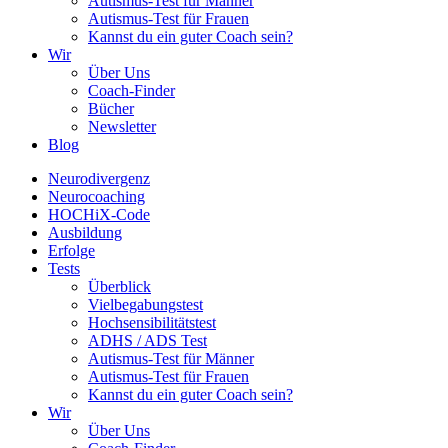
Autismus-Test für Männer
Autismus-Test für Frauen
Kannst du ein guter Coach sein?
Wir
Über Uns
Coach-Finder
Bücher
Newsletter
Blog
Neurodivergenz
Neurocoaching
HOCHiX-Code
Ausbildung
Erfolge
Tests
Überblick
Vielbegabungstest
Hochsensibilitätstest
ADHS / ADS Test
Autismus-Test für Männer
Autismus-Test für Frauen
Kannst du ein guter Coach sein?
Wir
Über Uns