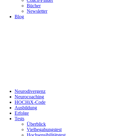
Coach-Finder
Bücher
Newsletter
Blog
Neurodivergenz
Neurocoaching
HOCHiX-Code
Ausbildung
Erfolge
Tests
Überblick
Vielbegabungstest
Hochsensibilitätstest