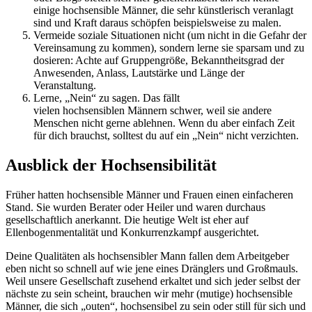
einige hochsensible Männer, die sehr künstlerisch veranlagt
sind und Kraft daraus schöpfen beispielsweise zu malen.
Vermeide soziale Situationen nicht (um nicht in die Gefahr der
Vereinsamung zu kommen), sondern lerne sie sparsam und zu
dosieren: Achte auf Gruppengröße, Bekanntheitsgrad der
Anwesenden, Anlass, Lautstärke und Länge der
Veranstaltung.
Lerne, „Nein“ zu sagen. Das fällt
vielen hochsensiblen Männern schwer, weil sie andere
Menschen nicht gerne ablehnen. Wenn du aber einfach Zeit
für dich brauchst, solltest du auf ein „Nein“ nicht verzichten.
Ausblick der Hochsensibilität
Früher hatten hochsensible Männer und Frauen einen einfacheren
Stand. Sie wurden Berater oder Heiler und waren durchaus
gesellschaftlich anerkannt. Die heutige Welt ist eher auf
Ellenbogenmentalität und Konkurrenzkampf ausgerichtet.
Deine Qualitäten als hochsensibler Mann fallen dem Arbeitgeber
eben nicht so schnell auf wie jene eines Dränglers und Großmauls.
Weil unsere Gesellschaft zusehend erkaltet und sich jeder selbst der
nächste zu sein scheint, brauchen wir mehr (mutige) hochsensible
Männer, die sich „outen“, hochsensibel zu sein oder still für sich und