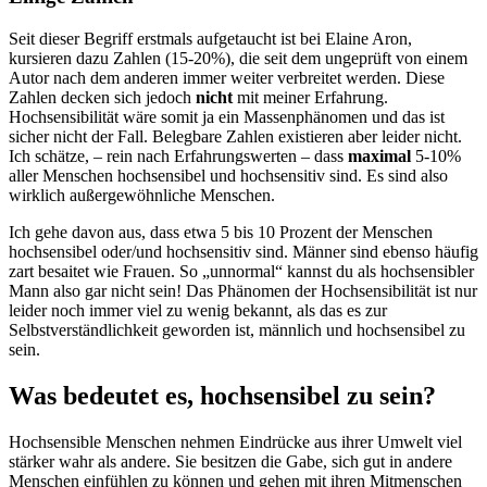
Seit dieser Begriff erstmals aufgetaucht ist bei Elaine Aron,
kursieren dazu Zahlen (15-20%), die seit dem ungeprüft von einem
Autor nach dem anderen immer weiter verbreitet werden. Diese
Zahlen decken sich jedoch
nicht
mit meiner Erfahrung.
Hochsensibilität wäre somit ja ein Massenphänomen und das ist
sicher nicht der Fall. Belegbare Zahlen existieren aber leider nicht.
Ich schätze, – rein nach Erfahrungswerten – dass
maximal
5-10%
aller Menschen hochsensibel und hochsensitiv sind. Es sind also
wirklich außergewöhnliche Menschen.
Ich gehe davon aus, dass etwa 5 bis 10 Prozent der Menschen
hochsensibel oder/und hochsensitiv sind. Männer sind ebenso häufig
zart besaitet wie Frauen. So „unnormal“ kannst du als hochsensibler
Mann also gar nicht sein! Das Phänomen der Hochsensibilität ist nur
leider noch immer viel zu wenig bekannt, als das es zur
Selbstverständlichkeit geworden ist, männlich und hochsensibel zu
sein.
Was bedeutet es, hochsensibel zu sein?
Hochsensible Menschen nehmen Eindrücke aus ihrer Umwelt viel
stärker wahr als andere. Sie besitzen die Gabe, sich gut in andere
Menschen einfühlen zu können und gehen mit ihren Mitmenschen