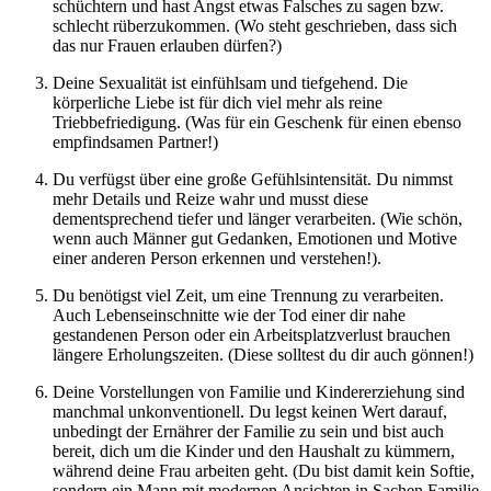
schüchtern und hast Angst etwas Falsches zu sagen bzw.
schlecht rüberzukommen. (Wo steht geschrieben, dass sich
das nur Frauen erlauben dürfen?)
Deine Sexualität ist einfühlsam und tiefgehend. Die
körperliche Liebe ist für dich viel mehr als reine
Triebbefriedigung. (Was für ein Geschenk für einen ebenso
empfindsamen Partner!)
Du verfügst über eine große Gefühlsintensität. Du nimmst
mehr Details und Reize wahr und musst diese
dementsprechend tiefer und länger verarbeiten. (Wie schön,
wenn auch Männer gut Gedanken, Emotionen und Motive
einer anderen Person erkennen und verstehen!).
Du benötigst viel Zeit, um eine Trennung zu verarbeiten.
Auch Lebenseinschnitte wie der Tod einer dir nahe
gestandenen Person oder ein Arbeitsplatzverlust brauchen
längere Erholungszeiten. (Diese solltest du dir auch gönnen!)
Deine Vorstellungen von Familie und Kindererziehung sind
manchmal unkonventionell. Du legst keinen Wert darauf,
unbedingt der Ernährer der Familie zu sein und bist auch
bereit, dich um die Kinder und den Haushalt zu kümmern,
während deine Frau arbeiten geht. (Du bist damit kein Softie,
sondern ein Mann mit modernen Ansichten in Sachen Familie