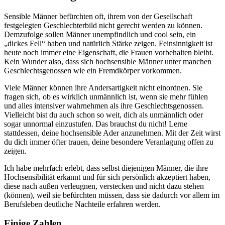
Sensible Männer befürchten oft, ihrem von der Gesellschaft
festgelegten Geschlechterbild nicht gerecht werden zu können.
Demzufolge sollen Männer unempfindlich und cool sein, ein
„dickes Fell“ haben und natürlich Stärke zeigen. Feinsinnigkeit ist
heute noch immer eine Eigenschaft, die Frauen vorbehalten bleibt.
Kein Wunder also, dass sich hochsensible Männer unter manchen
Geschlechtsgenossen wie ein Fremdkörper vorkommen.
Viele Männer können ihre Andersartigkeit nicht einordnen. Sie
fragen sich, ob es wirklich unmännlich ist, wenn sie mehr fühlen
und alles intensiver wahrnehmen als ihre Geschlechtsgenossen.
Vielleicht bist du auch schon so weit, dich als unmännlich oder
sogar unnormal einzustufen. Das brauchst du nicht! Lerne
stattdessen, deine hochsensible Ader anzunehmen. Mit der Zeit wirst
du dich immer öfter trauen, deine besondere Veranlagung offen zu
zeigen.
Ich habe mehrfach erlebt, dass selbst diejenigen Männer, die ihre
Hochsensibilität erkannt und für sich persönlich akzeptiert haben,
diese nach außen verleugnen, verstecken und nicht dazu stehen
(können), weil sie befürchten müssen, dass sie dadurch vor allem im
Berufsleben deutliche Nachteile erfahren werden.
Einige Zahlen