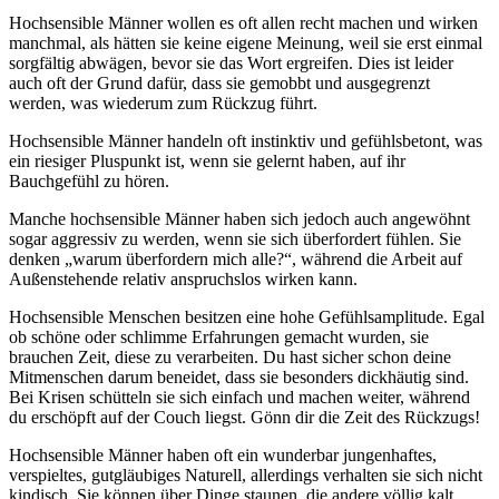
Hochsensible Männer wollen es oft allen recht machen und wirken
manchmal, als hätten sie keine eigene Meinung, weil sie erst einmal
sorgfältig abwägen, bevor sie das Wort ergreifen. Dies ist leider
auch oft der Grund dafür, dass sie gemobbt und ausgegrenzt
werden, was wiederum zum Rückzug führt.
Hochsensible Männer handeln oft instinktiv und gefühlsbetont, was
ein riesiger Pluspunkt ist, wenn sie gelernt haben, auf ihr
Bauchgefühl zu hören.
Manche hochsensible Männer haben sich jedoch auch angewöhnt
sogar aggressiv zu werden, wenn sie sich überfordert fühlen. Sie
denken „warum überfordern mich alle?“, während die Arbeit auf
Außenstehende relativ anspruchslos wirken kann.
Hochsensible Menschen besitzen eine hohe Gefühlsamplitude. Egal
ob schöne oder schlimme Erfahrungen gemacht wurden, sie
brauchen Zeit, diese zu verarbeiten. Du hast sicher schon deine
Mitmenschen darum beneidet, dass sie besonders dickhäutig sind.
Bei Krisen schütteln sie sich einfach und machen weiter, während
du erschöpft auf der Couch liegst. Gönn dir die Zeit des Rückzugs!
Hochsensible Männer haben oft ein wunderbar jungenhaftes,
verspieltes, gutgläubiges Naturell, allerdings verhalten sie sich nicht
kindisch. Sie können über Dinge staunen, die andere völlig kalt