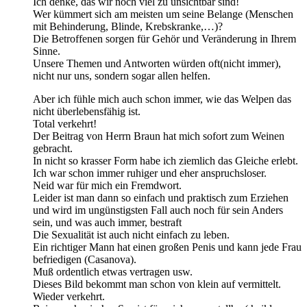
Ich denke, das wir noch viel zu unsichtbar sind!
Wer kümmert sich am meisten um seine Belange (Menschen
mit Behinderung, Blinde, Krebskranke,…)?
Die Betroffenen sorgen für Gehör und Veränderung in Ihrem
Sinne.
Unsere Themen und Antworten würden oft(nicht immer),
nicht nur uns, sondern sogar allen helfen.
Aber ich fühle mich auch schon immer, wie das Welpen das
nicht überlebensfähig ist.
Total verkehrt!
Der Beitrag von Herrn Braun hat mich sofort zum Weinen
gebracht.
In nicht so krasser Form habe ich ziemlich das Gleiche erlebt.
Ich war schon immer ruhiger und eher anspruchsloser.
Neid war für mich ein Fremdwort.
Leider ist man dann so einfach und praktisch zum Erziehen
und wird im ungünstigsten Fall auch noch für sein Anders
sein, und was auch immer, bestraft
Die Sexualität ist auch nicht einfach zu leben.
Ein richtiger Mann hat einen großen Penis und kann jede Frau
befriedigen (Casanova).
Muß ordentlich etwas vertragen usw.
Dieses Bild bekommt man schon von klein auf vermittelt.
Wieder verkehrt.