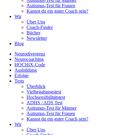
Autismus-Test für Männer
Autismus-Test für Frauen
Kannst du ein guter Coach sein?
Wir
Über Uns
Coach-Finder
Bücher
Newsletter
Blog
Neurodivergenz
Neurocoaching
HOCHiX-Code
Ausbildung
Erfolge
Tests
Überblick
Vielbegabungstest
Hochsensibilitätstest
ADHS / ADS Test
Autismus-Test für Männer
Autismus-Test für Frauen
Kannst du ein guter Coach sein?
Wir
Über Uns