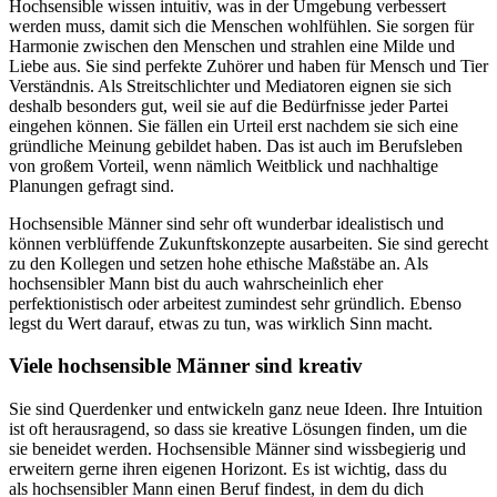
Hochsensible wissen intuitiv, was in der Umgebung verbessert
werden muss, damit sich die Menschen wohlfühlen. Sie sorgen für
Harmonie zwischen den Menschen und strahlen eine Milde und
Liebe aus. Sie sind perfekte Zuhörer und haben für Mensch und Tier
Verständnis. Als Streitschlichter und Mediatoren eignen sie sich
deshalb besonders gut, weil sie auf die Bedürfnisse jeder Partei
eingehen können. Sie fällen ein Urteil erst nachdem sie sich eine
gründliche Meinung gebildet haben. Das ist auch im Berufsleben
von großem Vorteil, wenn nämlich Weitblick und nachhaltige
Planungen gefragt sind.
Hochsensible Männer sind sehr oft wunderbar idealistisch und
können verblüffende Zukunftskonzepte ausarbeiten. Sie sind gerecht
zu den Kollegen und setzen hohe ethische Maßstäbe an. Als
hochsensibler Mann bist du auch wahrscheinlich eher
perfektionistisch oder arbeitest zumindest sehr gründlich. Ebenso
legst du Wert darauf, etwas zu tun, was wirklich Sinn macht.
Viele hochsensible Männer sind kreativ
Sie sind Querdenker und entwickeln ganz neue Ideen. Ihre Intuition
ist oft herausragend, so dass sie kreative Lösungen finden, um die
sie beneidet werden. Hochsensible Männer sind wissbegierig und
erweitern gerne ihren eigenen Horizont. Es ist wichtig, dass du
als hochsensibler Mann einen Beruf findest, in dem du dich