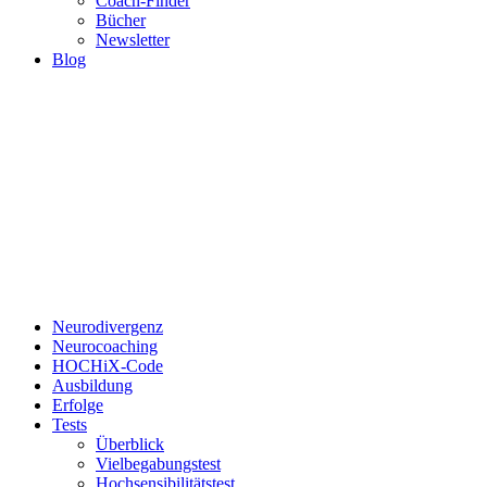
Coach-Finder
Bücher
Newsletter
Blog
Neurodivergenz
Neurocoaching
HOCHiX-Code
Ausbildung
Erfolge
Tests
Überblick
Vielbegabungstest
Hochsensibilitätstest