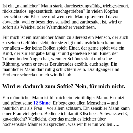
Ist ein „männlicher“ Mann stark, durchsetzungsfähig, triebgesteuert,
rücksichtslos, egozentrisch, machtgetrieben? In vielen Köpfen
herrscht so ein Klischee und wenn ein Mann gravierend davon
abweicht, weil er besonders sensibel und zartbesaitet ist, wird er
sofort als Weichei oder Warmduscher verschrieen.
Für mich ist ein männlicher Mann zu allererst ein Mensch, der auch
zu seinen Gefühlen steht, der sie zeigt und ausdrücken kann und –
vor allem – der keine Rollen spielt. Einer, der gerne spielt wie ein
Kind, der zur Hingabe fähig ist und genießen kann. Einer, der
Tränen in den Augen hat, wenn er Schönes sieht und seine
Rührung, wenn er etwas Berührendes erzählt, auch zeigt. Ein
männlicher Mann darf ruhig schüchtern sein. Draufgänger und
Eroberer schrecken mich wirklich ab.
Wird er dadurch zum Softie? Nein, für mich nicht.
Ein männlicher Mann ist für mich ein feinfühliger Mann: Er nutzt
und pflegt seine
12 Sinne.
Er begegnet allen Menschen – und
natürlich mir als Frau – vor allem achtsam. Ein sensibler Mann kann
einer Frau viel geben. Bediene ich damit Klischees: Schwarz-weiß,
gut-schlecht? Vielleicht, aber das macht es leichter über
hochsensible Männer zu sprechen, was wir hier tun wollen…..