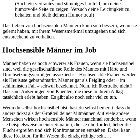
(Such ein vertrautes und stimmiges Umfeld, um deine
humorvolle Seite zu zeigen. Versuch deine Leichtigkeit zu
behalten und bleib deinem Humor treu!)
Das Leben von hochsensiblen Männern kann sich bessern, wenn sie
gelernt haben, mit ihrem Wesensmerkmal umzugehen und sich
entsprechend zu verhalten.
Hochsensible Männer im Job
Männer haben es noch schwerer als Frauen, wenn sie hochsensibel
sind, weil die gesellschaftliche Rolle des Mannes mit Härte und
Durchsetzungsvermögen assoziiert ist. Hochsensible Frauen werden
als Heulsuse gebrandmarkt, Männer gar als Feigling oder – im
schlimmsten Fall – schwul bezeichnet. Nein, ich übertreibe nicht!!
Das sind Äußerungen von Klienten, die diese in ihrem Alltag
tatsächlich erlebt haben. Es gibt also noch sehr viel zu tun.
Wenn du selbst hochsensibel bist, hast du selbst bemerkt, dass du
anders tickst als der Großteil deiner Mitmänner. Auf viele andere
Menschen wirken hochsensible Männer manchmal sonderbar, wenn
sie beispielsweise in einer Situation, die sie überfordert, lieber die
Flucht ergreifen und sich Konfrontationen entziehen. Dabei kann
diese Reaktion für ihr Wesen die einzig richtige sein….