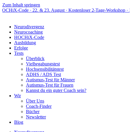
Zum Inhalt springen
e · 22. & 23. August · Kostenloser 2-Tage-Workshop · Live online
Neurodivergenz
Neurocoaching
HOCHiX-Code
Ausbildung
Erfolge
Tests
Überblick
Vielbegabungstest
Hochsensibilitätstest
ADHS / ADS Test
Autismus-Test für Männer
Autismus-Test für Frauen
Kannst du ein guter Coach sein?
Wir
Über Uns
Coach-Finder
Bücher
Newsletter
Blog