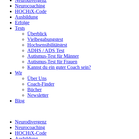
Neurodivergenz
Neurocoaching
HOCHiX-Code
Ausbildung
Erfolge
Tests
Überblick
Vielbegabungstest
Hochsensibilitätstest
ADHS / ADS Test
Autismus-Test für Männer
Autismus-Test für Frauen
Kannst du ein guter Coach sein?
Wir
Über Uns
Coach-Finder
Bücher
Newsletter
Blog
Neurodivergenz
Neurocoaching
HOCHiX-Code
Ausbildung