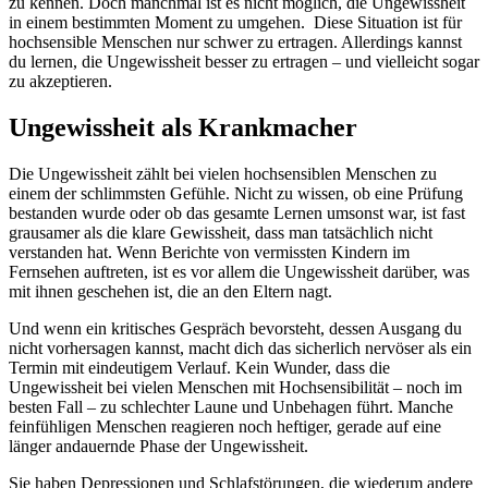
zu kennen. Doch manchmal ist es nicht möglich, die Ungewissheit
in einem bestimmten Moment zu umgehen. Diese Situation ist für
hochsensible Menschen nur schwer zu ertragen. Allerdings kannst
du lernen, die Ungewissheit besser zu ertragen – und vielleicht sogar
zu akzeptieren.
Ungewissheit als Krankmacher
Die Ungewissheit zählt bei vielen hochsensiblen Menschen zu
einem der schlimmsten Gefühle. Nicht zu wissen, ob eine Prüfung
bestanden wurde oder ob das gesamte Lernen umsonst war, ist fast
grausamer als die klare Gewissheit, dass man tatsächlich nicht
verstanden hat. Wenn Berichte von vermissten Kindern im
Fernsehen auftreten, ist es vor allem die Ungewissheit darüber, was
mit ihnen geschehen ist, die an den Eltern nagt.
Und wenn ein kritisches Gespräch bevorsteht, dessen Ausgang du
nicht vorhersagen kannst, macht dich das sicherlich nervöser als ein
Termin mit eindeutigem Verlauf. Kein Wunder, dass die
Ungewissheit bei vielen Menschen mit Hochsensibilität – noch im
besten Fall – zu schlechter Laune und Unbehagen führt. Manche
feinfühligen Menschen reagieren noch heftiger, gerade auf eine
länger andauernde Phase der Ungewissheit.
Sie haben Depressionen und Schlafstörungen, die wiederum andere