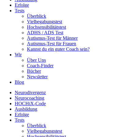
Erfolge
Tests
Überblick
Vielbegabungstest
Hochsensibilitätstest
ADHS / ADS Test
Autismus-Test für Männer
Autismus-Test für Frauen
Kannst du ein guter Coach sein?
Wir
Über Uns
Coach-Finder
Bücher
Newsletter
Blog
Neurodivergenz
Neurocoaching
HOCHiX-Code
Ausbildung
Erfolge
Tests
Überblick
Vielbegabungstest
Hochsensibilitätstest