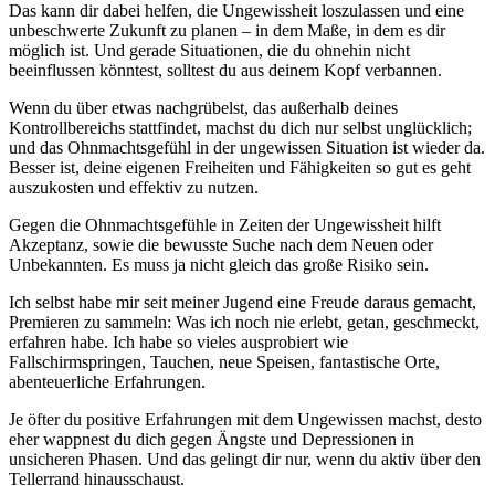
Das kann dir dabei helfen, die Ungewissheit loszulassen und eine
unbeschwerte Zukunft zu planen – in dem Maße, in dem es dir
möglich ist. Und gerade Situationen, die du ohnehin nicht
beeinflussen könntest, solltest du aus deinem Kopf verbannen.
Wenn du über etwas nachgrübelst, das außerhalb deines
Kontrollbereichs stattfindet, machst du dich nur selbst unglücklich;
und das Ohnmachtsgefühl in der ungewissen Situation ist wieder da.
Besser ist, deine eigenen Freiheiten und Fähigkeiten so gut es geht
auszukosten und effektiv zu nutzen.
Gegen die Ohnmachtsgefühle in Zeiten der Ungewissheit hilft
Akzeptanz, sowie die bewusste Suche nach dem Neuen oder
Unbekannten. Es muss ja nicht gleich das große Risiko sein.
Ich selbst habe mir seit meiner Jugend eine Freude daraus gemacht,
Premieren zu sammeln: Was ich noch nie erlebt, getan, geschmeckt,
erfahren habe. Ich habe so vieles ausprobiert wie
Fallschirmspringen, Tauchen, neue Speisen, fantastische Orte,
abenteuerliche Erfahrungen.
Je öfter du positive Erfahrungen mit dem Ungewissen machst, desto
eher wappnest du dich gegen Ängste und Depressionen in
unsicheren Phasen. Und das gelingt dir nur, wenn du aktiv über den
Tellerrand hinausschaust.