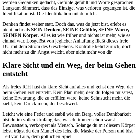
werden Gedanken gedacht, Gefühle gefühlt und Worte gesprochen.
Langsam dämmert, dass das Einzige, was verloren gegangen ist, die
Identifikation ist. Die Identifikation mit dem Ich.
Denken findet weiter statt. Doch das, was du jetzt bist, erlebt es
nicht mehr als
SEIN Denken, SEINE Gefühle, SEINE Worte,
SEINEN Körper
. Alles ist wie früher und nichts ist mehr, wie es
einmal war. Losgelöst von jeglicher Anhaftung fließt dieses freie
DU mit dem Strom des Geschehens. Kontrolle kehrt zurück, doch
nicht mehr zu dir. Angst weicht, aber nicht mehr von dir.
Klare Sicht und ein Weg, der beim Gehen
entsteht
Als freies ICH hast du klare Sicht auf alles und gehst den Weg, der
beim Gehen erst entsteht. Kein Plan mehr, dem du folgen müsstest,
keine Erwartung, die zu erfüllen wäre, keine Sehnsucht mehr, die
zieht, kein Druck mehr, der beschwert.
Leicht wie eine Feder und stabil wie ein Berg, voller Dankbarkeit
bist du im vollen Umfang das, was du immer schon warst.
Bewusstsein, verkörpert als Mensch. Solange du mit diesem Körper
lebst, trägst du den Mantel des Ichs, die Maske der Person und bist
Teil von Liila, dem göttlichen Spiel.