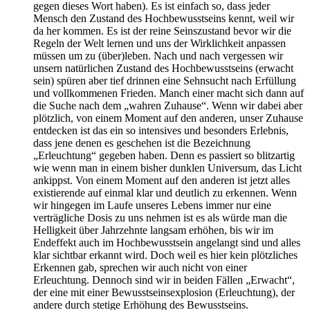
gegen dieses Wort haben). Es ist einfach so, dass jeder
Mensch den Zustand des Hochbewusstseins kennt, weil wir
da her kommen. Es ist der reine Seinszustand bevor wir die
Regeln der Welt lernen und uns der Wirklichkeit anpassen
müssen um zu (über)leben. Nach und nach vergessen wir
unsern natürlichen Zustand des Hochbewusstseins (erwacht
sein) spüren aber tief drinnen eine Sehnsucht nach Erfüllung
und vollkommenen Frieden. Manch einer macht sich dann auf
die Suche nach dem „wahren Zuhause“. Wenn wir dabei aber
plötzlich, von einem Moment auf den anderen, unser Zuhause
entdecken ist das ein so intensives und besonders Erlebnis,
dass jene denen es geschehen ist die Bezeichnung
„Erleuchtung“ gegeben haben. Denn es passiert so blitzartig
wie wenn man in einem bisher dunklen Universum, das Licht
ankippst. Von einem Moment auf den anderen ist jetzt alles
existierende auf einmal klar und deutlich zu erkennen. Wenn
wir hingegen im Laufe unseres Lebens immer nur eine
verträgliche Dosis zu uns nehmen ist es als würde man die
Helligkeit über Jahrzehnte langsam erhöhen, bis wir im
Endeffekt auch im Hochbewusstsein angelangt sind und alles
klar sichtbar erkannt wird. Doch weil es hier kein plötzliches
Erkennen gab, sprechen wir auch nicht von einer
Erleuchtung. Dennoch sind wir in beiden Fällen „Erwacht“,
der eine mit einer Bewusstseinsexplosion (Erleuchtung), der
andere durch stetige Erhöhung des Bewusstseins.