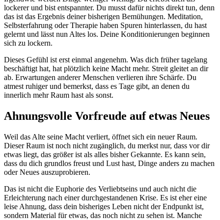
lockerer und bist entspannter. Du musst dafür nichts direkt tun, denn
das ist das Ergebnis deiner bisherigen Bemühungen. Meditation,
Selbsterfahrung oder Therapie haben Spuren hinterlassen, du hast
gelernt und lässt nun Altes los. Deine Konditionierungen beginnen
sich zu lockern.
Dieses Gefühl ist erst einmal angenehm. Was dich früher tagelang
beschäftigt hat, hat plötzlich keine Macht mehr. Streit gleitet an dir
ab. Erwartungen anderer Menschen verlieren ihre Schärfe. Du
atmest ruhiger und bemerkst, dass es Tage gibt, an denen du
innerlich mehr Raum hast als sonst.
Ahnungsvolle Vorfreude auf etwas Neues
Weil das Alte seine Macht verliert, öffnet sich ein neuer Raum.
Dieser Raum ist noch nicht zugänglich, du merkst nur, dass vor dir
etwas liegt, das größer ist als alles bisher Gekannte. Es kann sein,
dass du dich grundlos freust und Lust hast, Dinge anders zu machen
oder Neues auszuprobieren.
Das ist nicht die Euphorie des Verliebtseins und auch nicht die
Erleichterung nach einer durchgestandenen Krise. Es ist eher eine
leise Ahnung, dass dein bisheriges Leben nicht der Endpunkt ist,
sondern Material für etwas, das noch nicht zu sehen ist. Manche