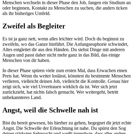
Menschen wechseln in dieser Phase den Job, fangen ein Studium an
oder beginnen, Kontakt zu Menschen zu suchen, die anders ticken
als ihr bisheriges Umfeld.
Zweifel als Begleiter
Es ist ja ganz nett, wenn alles leichter wird. Doch du beginnst zu
zweifeln, wo das Ganze hinführt. Die Anfangseuphorie schwindet,
Altes entgleitet dir aus den Händen. Du siehst Dinge mit anderen
Augen und passt daher nicht mehr ganz in das Bild, das einige
Menschen von dir haben.
In dieser Phase spüren viele zum ersten Mal, dass Erwachen einen
Preis hat. Wenn du weiter loslässt, könntest du bestimmte Menschen
verlieren, vielleicht deinen Job, vielleicht die Kontrolle. Genau hier
zeigt sich, wie viel Urvertrauen wirklich da ist. Wer sich jetzt
zurückzieht, hat nichts falsch gemacht. Wer weitergeht, betritt
unbekannteres Land.
Angst, weil die Schwelle nah ist
Bist du bereit gewesen, bis hierher zu gehen, begegnet dir jetzt echte
Angst. Die Schwelle der Erleuchtung ist nahe. Du spürst den Sog
deiner stärksten Sehnsucht und weißt irgendwie, dass alles anders