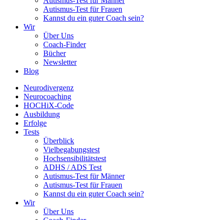
Autismus-Test für Männer
Autismus-Test für Frauen
Kannst du ein guter Coach sein?
Wir
Über Uns
Coach-Finder
Bücher
Newsletter
Blog
Neurodivergenz
Neurocoaching
HOCHiX-Code
Ausbildung
Erfolge
Tests
Überblick
Vielbegabungstest
Hochsensibilitätstest
ADHS / ADS Test
Autismus-Test für Männer
Autismus-Test für Frauen
Kannst du ein guter Coach sein?
Wir
Über Uns