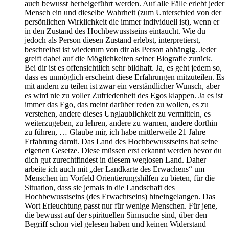
auch bewusst herbeigeführt werden. Auf alle Fälle erlebt jeder
Mensch ein und dieselbe Wahrheit (zum Unterschied von der
persönlichen Wirklichkeit die immer individuell ist), wenn er
in den Zustand des Hochbewusstseins eintaucht. Wie du
jedoch als Person diesen Zustand erlebst, interpretierst,
beschreibst ist wiederum von dir als Person abhängig. Jeder
greift dabei auf die Möglichkeiten seiner Biografie zurück.
Bei dir ist es offensichtlich sehr bildhaft. Ja, es geht jedem so,
dass es unmöglich erscheint diese Erfahrungen mitzuteilen. Es
mit andern zu teilen ist zwar ein verständlicher Wunsch, aber
es wird nie zu voller Zufriedenheit des Egos klappen. Ja es ist
immer das Ego, das meint darüber reden zu wollen, es zu
verstehen, andere dieses Unglaublichkeit zu vermitteln, es
weiterzugeben, zu lehren, andere zu warnen, andere dorthin
zu führen, … Glaube mir, ich habe mittlerweile 21 Jahre
Erfahrung damit. Das Land des Hochbewusstseins hat seine
eigenen Gesetze. Diese müssen erst erkannt werden bevor du
dich gut zurechtfindest in diesem weglosen Land. Daher
arbeite ich auch mit „der Landkarte des Erwachens“ um
Menschen im Vorfeld Orientierungshilfen zu bieten, für die
Situation, dass sie jemals in die Landschaft des
Hochbewusstseins (des Erwachtseins) hineingelangen. Das
Wort Erleuchtung passt nur für wenige Menschen. Für jene,
die bewusst auf der spirituellen Sinnsuche sind, über den
Begriff schon viel gelesen haben und keinen Widerstand