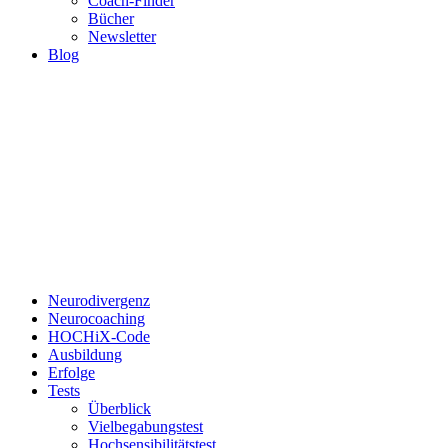
Coach-Finder
Bücher
Newsletter
Blog
Neurodivergenz
Neurocoaching
HOCHiX-Code
Ausbildung
Erfolge
Tests
Überblick
Vielbegabungstest
Hochsensibilitätstest