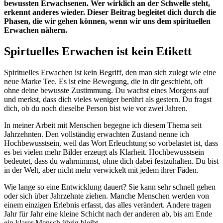
bewussten Erwachsenen. Wer wirklich an der Schwelle steht,
erkennt anderes wieder. Dieser Beitrag begleitet dich durch die
Phasen, die wir gehen können, wenn wir uns dem spirituellen
Erwachen nähern.
Spirtuelles Erwachen ist kein Etikett
Spirituelles Erwachen ist kein Begriff, den man sich zulegt wie eine
neue Marke Tee. Es ist eine Bewegung, die in dir geschieht, oft
ohne deine bewusste Zustimmung. Du wachst eines Morgens auf
und merkst, dass dich vieles weniger berührt als gestern. Du fragst
dich, ob du noch dieselbe Person bist wie vor zwei Jahren.
In meiner Arbeit mit Menschen begegne ich diesem Thema seit
Jahrzehnten. Den vollständig erwachten Zustand nenne ich
Hochbewusstsein, weil das Wort Erleuchtung so vorbelastet ist, dass
es bei vielen mehr Bilder erzeugt als Klarheit. Hochbewusstsein
bedeutet, dass du wahrnimmst, ohne dich dabei festzuhalten. Du bist
in der Welt, aber nicht mehr verwickelt mit jedem ihrer Fäden.
Wie lange so eine Entwicklung dauert? Sie kann sehr schnell gehen
oder sich über Jahrzehnte ziehen. Manche Menschen werden von
einem einzigen Erlebnis erfasst, das alles verändert. Andere tragen
Jahr für Jahr eine kleine Schicht nach der anderen ab, bis am Ende
ein klarer Mensch übrig bleibt.