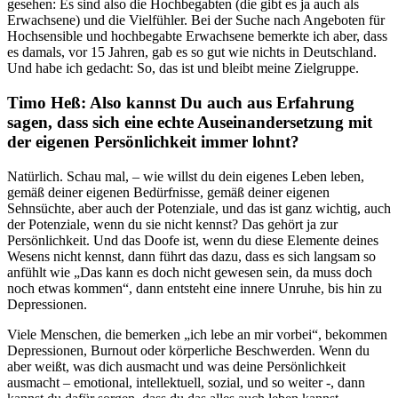
gesehen: Es sind also die Hochbegabten (die gibt es ja auch als
Erwachsene) und die Vielfühler. Bei der Suche nach Angeboten für
Hochsensible und hochbegabte Erwachsene bemerkte ich aber, dass
es damals, vor 15 Jahren, gab es so gut wie nichts in Deutschland.
Und habe ich gedacht: So, das ist und bleibt meine Zielgruppe.
Timo Heß: Also kannst Du auch aus Erfahrung
sagen, dass sich eine echte Auseinandersetzung mit
der eigenen Persönlichkeit immer lohnt?
Natürlich. Schau mal, – wie willst du dein eigenes Leben leben,
gemäß deiner eigenen Bedürfnisse, gemäß deiner eigenen
Sehnsüchte, aber auch der Potenziale, und das ist ganz wichtig, auch
der Potenziale, wenn du sie nicht kennst? Das gehört ja zur
Persönlichkeit. Und das Doofe ist, wenn du diese Elemente deines
Wesens nicht kennst, dann führt das dazu, dass es sich langsam so
anfühlt wie „Das kann es doch nicht gewesen sein, da muss doch
noch etwas kommen“, dann entsteht eine innere Unruhe, bis hin zu
Depressionen.
Viele Menschen, die bemerken „ich lebe an mir vorbei“, bekommen
Depressionen, Burnout oder körperliche Beschwerden. Wenn du
aber weißt, was dich ausmacht und was deine Persönlichkeit
ausmacht – emotional, intellektuell, sozial, und so weiter -, dann