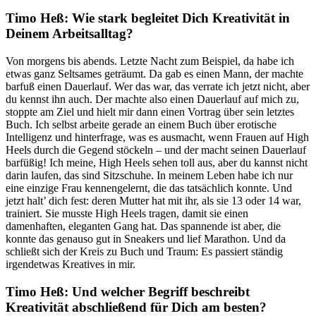
Timo Heß: Wie stark begleitet Dich Kreativität in
Deinem Arbeitsalltag?
Von morgens bis abends. Letzte Nacht zum Beispiel, da habe ich
etwas ganz Seltsames geträumt. Da gab es einen Mann, der machte
barfuß einen Dauerlauf. Wer das war, das verrate ich jetzt nicht, aber
du kennst ihn auch. Der machte also einen Dauerlauf auf mich zu,
stoppte am Ziel und hielt mir dann einen Vortrag über sein letztes
Buch. Ich selbst arbeite gerade an einem Buch über erotische
Intelligenz und hinterfrage, was es ausmacht, wenn Frauen auf High
Heels durch die Gegend stöckeln – und der macht seinen Dauerlauf
barfüßig! Ich meine, High Heels sehen toll aus, aber du kannst nicht
darin laufen, das sind Sitzschuhe. In meinem Leben habe ich nur
eine einzige Frau kennengelernt, die das tatsächlich konnte. Und
jetzt halt’ dich fest: deren Mutter hat mit ihr, als sie 13 oder 14 war,
trainiert. Sie musste High Heels tragen, damit sie einen
damenhaften, eleganten Gang hat. Das spannende ist aber, die
konnte das genauso gut in Sneakers und lief Marathon. Und da
schließt sich der Kreis zu Buch und Traum: Es passiert ständig
irgendetwas Kreatives in mir.
Timo Heß: Und welcher Begriff beschreibt
Kreativität abschließend für Dich am besten?