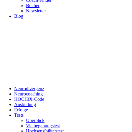
Coach-Finder
Bücher
Newsletter
Blog
Neurodivergenz
Neurocoaching
HOCHiX-Code
Ausbildung
Erfolge
Tests
Überblick
Vielbegabungstest
Hochsensibilitätstest