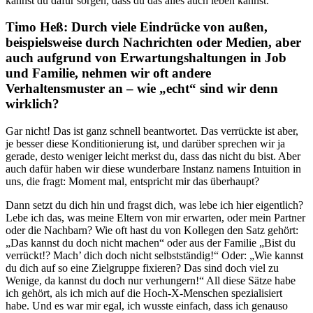
kannst du dafür sorgen, dass du das alles auch leben kannst.
Timo Heß: Durch viele Eindrücke von außen,
beispielsweise durch Nachrichten oder Medien, aber
auch aufgrund von Erwartungshaltungen in Job
und Familie, nehmen wir oft andere
Verhaltensmuster an – wie „echt“ sind wir denn
wirklich?
Gar nicht! Das ist ganz schnell beantwortet. Das verrückte ist aber,
je besser diese Konditionierung ist, und darüber sprechen wir ja
gerade, desto weniger leicht merkst du, dass das nicht du bist. Aber
auch dafür haben wir diese wunderbare Instanz namens Intuition in
uns, die fragt: Moment mal, entspricht mir das überhaupt?
Dann setzt du dich hin und fragst dich, was lebe ich hier eigentlich?
Lebe ich das, was meine Eltern von mir erwarten, oder mein Partner
oder die Nachbarn? Wie oft hast du von Kollegen den Satz gehört:
„Das kannst du doch nicht machen“ oder aus der Familie „Bist du
verrückt!? Mach’ dich doch nicht selbstständig!“ Oder: „Wie kannst
du dich auf so eine Zielgruppe fixieren? Das sind doch viel zu
Wenige, da kannst du doch nur verhungern!“ All diese Sätze habe
ich gehört, als ich mich auf die Hoch-X-Menschen spezialisiert
habe. Und es war mir egal, ich wusste einfach, dass ich genauso