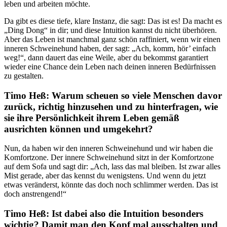
leben und arbeiten möchte.
Da gibt es diese tiefe, klare Instanz, die sagt: Das ist es! Da macht es
„Ding Dong“ in dir; und diese Intuition kannst du nicht überhören.
Aber das Leben ist manchmal ganz schön raffiniert, wenn wir einen
inneren Schweinehund haben, der sagt: „Ach, komm, hör’ einfach
weg!“, dann dauert das eine Weile, aber du bekommst garantiert
wieder eine Chance dein Leben nach deinen inneren Bedürfnissen
zu gestalten.
Timo Heß: Warum scheuen so viele Menschen davor
zurück, richtig hinzusehen und zu hinterfragen, wie
sie ihre Persönlichkeit ihrem Leben gemäß
ausrichten können und umgekehrt?
Nun, da haben wir den inneren Schweinehund und wir haben die
Komfortzone. Der innere Schweinehund sitzt in der Komfortzone
auf dem Sofa und sagt dir: „Ach, lass das mal bleiben. Ist zwar alles
Mist gerade, aber das kennst du wenigstens. Und wenn du jetzt
etwas veränderst, könnte das doch noch schlimmer werden. Das ist
doch anstrengend!“
Timo Heß: Ist dabei also die Intuition besonders
wichtig? Damit man den Kopf mal ausschalten und