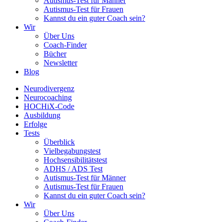
Autismus-Test für Männer
Autismus-Test für Frauen
Kannst du ein guter Coach sein?
Wir
Über Uns
Coach-Finder
Bücher
Newsletter
Blog
Neurodivergenz
Neurocoaching
HOCHiX-Code
Ausbildung
Erfolge
Tests
Überblick
Vielbegabungstest
Hochsensibilitätstest
ADHS / ADS Test
Autismus-Test für Männer
Autismus-Test für Frauen
Kannst du ein guter Coach sein?
Wir
Über Uns